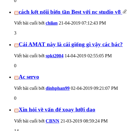
0
cách kết nốii biến tần Best với nc studio v8
Viết bài cuối bởi
chílan
21-04-2019
07:12:43 PM
3
Cái AMAT này là cái giống gì vậy các bác?
Viết bài cuối bởi
spkt2004
14-04-2019
02:55:05 PM
0
Ac servo
Viết bài cuối bởi
dinhphan99
02-04-2019
09:21:07 PM
0
Xin hỏi về vấn để xoay lưỡi dao
Viết bài cuối bởi
CBNN
21-03-2019
08:59:24 PM
14