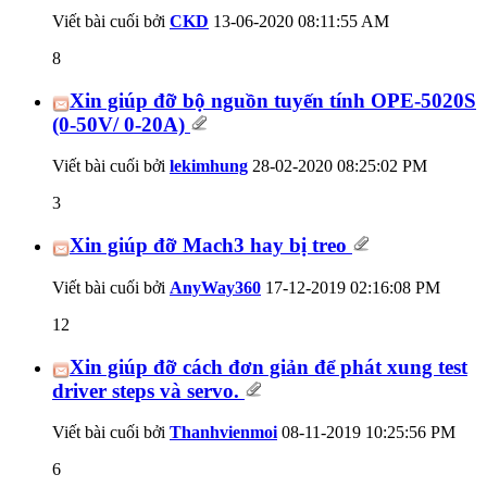
Viết bài cuối bởi
CKD
13-06-2020
08:11:55 AM
8
Xin giúp đỡ bộ nguồn tuyến tính OPE-5020S
(0-50V/ 0-20A)
Viết bài cuối bởi
lekimhung
28-02-2020
08:25:02 PM
3
Xin giúp đỡ Mach3 hay bị treo
Viết bài cuối bởi
AnyWay360
17-12-2019
02:16:08 PM
12
Xin giúp đỡ cách đơn giản để phát xung test
driver steps và servo.
Viết bài cuối bởi
Thanhvienmoi
08-11-2019
10:25:56 PM
6