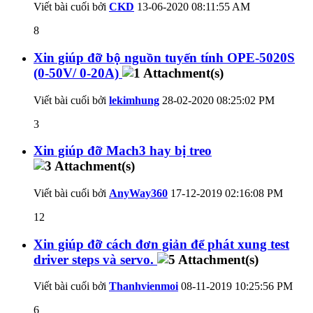
Viết bài cuối bởi
CKD
13-06-2020
08:11:55 AM
8
Xin giúp đỡ bộ nguồn tuyến tính OPE-5020S
(0-50V/ 0-20A)
Viết bài cuối bởi
lekimhung
28-02-2020
08:25:02 PM
3
Xin giúp đỡ Mach3 hay bị treo
Viết bài cuối bởi
AnyWay360
17-12-2019
02:16:08 PM
12
Xin giúp đỡ cách đơn giản để phát xung test
driver steps và servo.
Viết bài cuối bởi
Thanhvienmoi
08-11-2019
10:25:56 PM
6