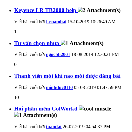
Keyence LR TB2000 help
Viết bài cuối bởi
Lenamhai
15-10-2019
10:26:49 AM
1
Tư vấn chọn nhựa
Viết bài cuối bởi
ngocbh2001
18-08-2019
12:30:21 PM
0
Thành viên mới khi nào mới được đăng bài
Viết bài cuối bởi
minhduc0110
05-08-2019
01:47:59 PM
10
Hỏi phần mềm ColWorkd
Viết bài cuối bởi
tuandat
26-07-2019
04:54:37 PM