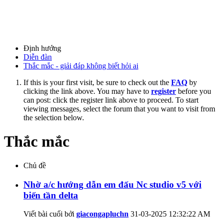
Định hướng
Diễn đàn
Thắc mắc - giải đáp không biết hỏi ai
If this is your first visit, be sure to check out the
FAQ
by
clicking the link above. You may have to
register
before you
can post: click the register link above to proceed. To start
viewing messages, select the forum that you want to visit from
the selection below.
Thắc mắc
Chủ đề
Nhờ a/c hướng dẫn em đấu Nc studio v5 với
biến tần delta
Viết bài cuối bởi
giacongapluchn
31-03-2025
12:32:22 AM