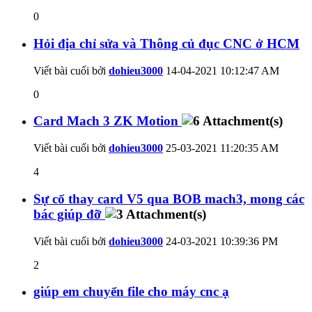
0
Hỏi địa chỉ sửa và Thông củ đục CNC ở HCM
Viết bài cuối bởi
dohieu3000
14-04-2021
10:12:47 AM
0
Card Mach 3 ZK Motion
Viết bài cuối bởi
dohieu3000
25-03-2021
11:20:35 AM
4
Sự cố thay card V5 qua BOB mach3, mong các
bác giúp đỡ
Viết bài cuối bởi
dohieu3000
24-03-2021
10:39:36 PM
2
giúp em chuyển file cho máy cnc ạ