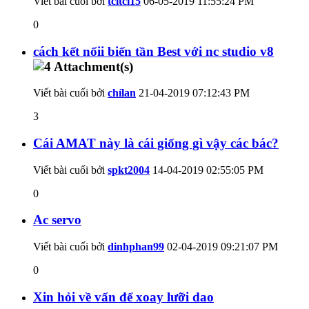
Viết bài cuối bởi
tcltcl15
06-05-2019
11:55:24 PM
0
cách kết nốii biến tần Best với nc studio v8
Viết bài cuối bởi
chílan
21-04-2019
07:12:43 PM
3
Cái AMAT này là cái giống gì vậy các bác?
Viết bài cuối bởi
spkt2004
14-04-2019
02:55:05 PM
0
Ac servo
Viết bài cuối bởi
dinhphan99
02-04-2019
09:21:07 PM
0
Xin hỏi về vấn để xoay lưỡi dao