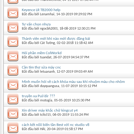
Keyence LR TB2000 help
Bắt đầu bởi
Lenamhai
‎, 14-10-2019 09:29:02 PM
Tư vấn chọn nhựa
Bắt đầu bởi
ngocbh2001
‎, 18-08-2019 12:30:21 PM
Thành viên mới khi nào mới được đăng bài
Bắt đầu bởi
Cát Tường
‎, 02-02-2018 11:18:42 AM
Hỏi phần mềm ColWorkd
Bắt đầu bởi
tuandat
‎, 26-07-2019 04:54:37 PM
Cần tìm thợ sửa máy cnc
Bắt đầu bởi
letuananh
‎, 12-07-2019 09:03:49 AM
Mình muốn hỏi về cách khóa màu sau khi nhuộm màu cho nhôm
Bắt đầu bởi
duyquangusa
‎, 11-07-2019 10:15:12 PM
truyền xa Pul/dir ???
Bắt đầu bởi
motogia
‎, 05-05-2019 10:25:30 PM
Xin driver máy khắc chữ kingcut y4
Bắt đầu bởi
tcltcl15
‎, 06-05-2019 11:55:24 PM
cách kết nốii biến tần Best với nc studio v8
Bắt đầu bởi
HẢI
‎, 20-04-2019 01:58:17 PM