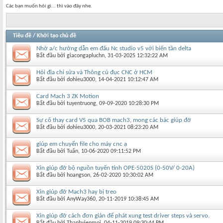
Các bạn muốn hỏi gì... thì vào đây nhe.
Tiêu đề
/
Khởi tạo chủ đề
Nhờ a/c hướng dẫn em đấu Nc studio v5 với biến tần delta
Bắt đầu bởi
giacongapluchn
‎, 31-03-2025 12:32:22 AM
Hỏi địa chỉ sửa và Thông củ đục CNC ở HCM
Bắt đầu bởi
dohieu3000
‎, 14-04-2021 10:12:47 AM
Card Mach 3 ZK Motion
Bắt đầu bởi
tuyentruong
‎, 09-09-2020 10:28:30 PM
Sự cố thay card V5 qua BOB mach3, mong các bác giúp đỡ
Bắt đầu bởi
dohieu3000
‎, 20-03-2021 08:23:20 AM
giúp em chuyển file cho máy cnc ạ
Bắt đầu bởi
Tuấn
‎, 10-06-2020 09:11:52 PM
Xin giúp đỡ bộ nguồn tuyến tính OPE-5020S (0-50V/ 0-20A)
Bắt đầu bởi
hoangson
‎, 26-02-2020 10:30:02 AM
Xin giúp đỡ Mach3 hay bị treo
Bắt đầu bởi
AnyWay360
‎, 20-11-2019 10:38:45 AM
Xin giúp đỡ cách đơn giản để phát xung test driver steps và servo.
Bắt đầu bởi
Thanhvienmoi
‎, 04-11-2019 09:30:44 PM