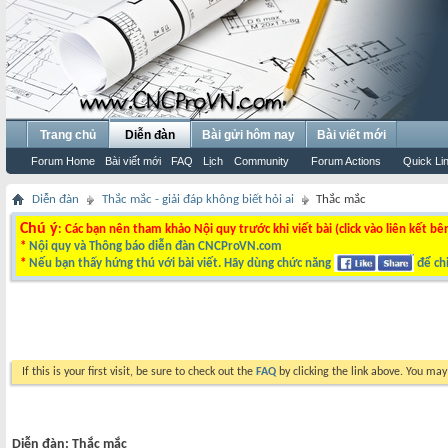
Trang chủ
Diễn đàn
Bài gửi hôm nay
Bài viết mới
Forum Home
Bài viết mới
FAQ
Lịch
Community
Forum Actions
Quick Li
Diễn đàn
Thắc mắc - giải đáp không biết hỏi ai
Thắc mắc
Chú ý
: Các bạn nên tham khảo Nội quy trước khi viết bài (click vào liên kết bê
*
Nội quy và Thông báo diễn đàn CNCProVN.com
*
Nếu bạn thấy hứng thú với bài viết. Hãy dùng chức năng
để chi
If this is your first visit, be sure to check out the
FAQ
by clicking the link above. You ma
Diễn đàn:
Thắc mắc