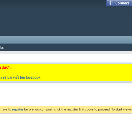
nks
n dưới).
a sẻ bài viết lên facebook
.
y have to
register
before you can post: click the register link above to proceed. To start view