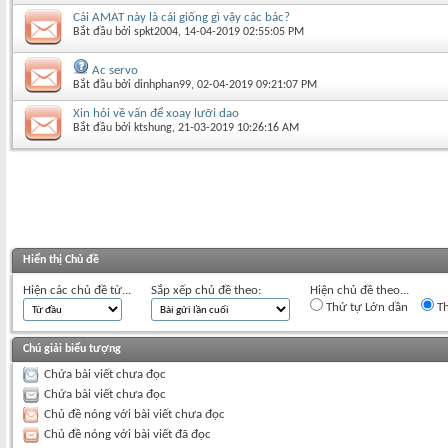
Cái AMAT này là cái giống gì vậy các bác?
Bắt đầu bởi
spkt2004
‎, 14-04-2019 02:55:05 PM
Ac servo
Bắt đầu bởi
dinhphan99
‎, 02-04-2019 09:21:07 PM
Xin hỏi về vấn để xoay lưỡi dao
Bắt đầu bởi
ktshung
‎, 21-03-2019 10:26:16 AM
Hiển thị Chủ đề
Hiện các chủ đề từ...
Sắp xếp chủ đề theo:
Hiện chủ đề theo...
Thứ tự Lớn dần
Th
Chú giải biểu tượng
Chứa bài viết chưa đọc
Chứa bài viết chưa đọc
Chủ đề nóng với bài viết chưa đọc
Chủ đề nóng với bài viết đã đọc