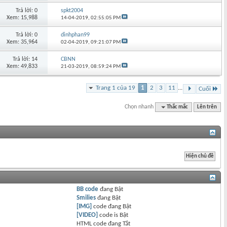
Trả lời: 0
spkt2004
Xem: 15,988
14-04-2019,
02:55:05 PM
Trả lời: 0
dinhphan99
Xem: 35,964
02-04-2019,
09:21:07 PM
Trả lời: 14
CBNN
Xem: 49,833
21-03-2019,
08:59:24 PM
Trang 1 của 19
1
2
3
11
...
Cuối
Chọn nhanh
Thắc mắc
Lên trên
BB code
đang
Bật
Smilies
đang
Bật
[IMG]
code đang
Bật
[VIDEO]
code is
Bật
HTML code đang
Tắt