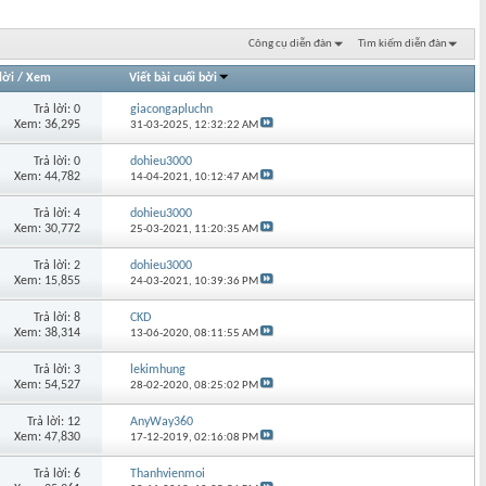
Công cụ diễn đàn
Tìm kiếm diễn đàn
lời
/
Xem
Viết bài cuối bởi
Trả lời: 0
giacongapluchn
Xem: 36,295
31-03-2025,
12:32:22 AM
Trả lời: 0
dohieu3000
Xem: 44,782
14-04-2021,
10:12:47 AM
Trả lời: 4
dohieu3000
Xem: 30,772
25-03-2021,
11:20:35 AM
Trả lời: 2
dohieu3000
Xem: 15,855
24-03-2021,
10:39:36 PM
Trả lời: 8
CKD
Xem: 38,314
13-06-2020,
08:11:55 AM
Trả lời: 3
lekimhung
Xem: 54,527
28-02-2020,
08:25:02 PM
Trả lời: 12
AnyWay360
Xem: 47,830
17-12-2019,
02:16:08 PM
Trả lời: 6
Thanhvienmoi