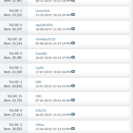
Xem: 25,961
08-11-2019,
10:25:56 PM
Trả lời: 1
Lenamhai
Xem: 23,255
15-10-2019,
10:26:49 AM
Trả lời: 0
ngocbh2001
Xem: 30,297
18-08-2019,
12:30:21 PM
Trả lời: 10
minhduc0110
Xem: 31,214
05-08-2019,
01:47:59 PM
Trả lời: 0
tuandat
Xem: 20,285
26-07-2019,
04:54:37 PM
Trả lời: 1
Luyến
Xem: 21,569
17-07-2019,
10:02:46 PM
Trả lời: 1
CKD
Xem: 20,810
12-07-2019,
07:55:43 PM
Trả lời: 15
CKD
Xem: 53,750
07-05-2019,
09:01:40 AM
Trả lời: 0
tcltcl15
Xem: 27,412
06-05-2019,
11:55:24 PM
Trả lời: 3
chílan
Xem: 36,832
21-04-2019,
07:12:43 PM