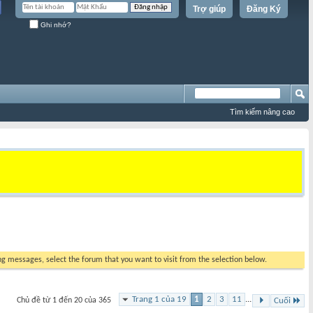
Trợ giúp
Đăng Ký
Ghi nhớ?
Tìm kiếm nâng cao
ing messages, select the forum that you want to visit from the selection below.
Trang 1 của 19
1
2
3
11
...
Chủ đề từ 1 đến 20 của 365
Cuối