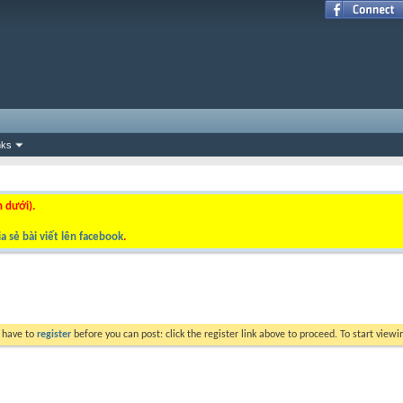
nks
n dưới).
a sẻ bài viết lên facebook
.
y have to
register
before you can post: click the register link above to proceed. To start view