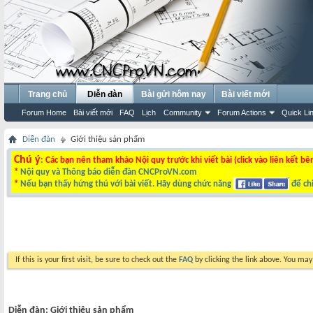
Trang chủ
Diễn đàn
Bài gửi hôm nay
Bài viết mới
Forum Home
Bài viết mới
FAQ
Lịch
Community
Forum Actions
Quick Li
Diễn đàn
Giới thiệu sản phẩm
Chú ý
: Các bạn nên tham khảo Nội quy trước khi viết bài (click vào liên kết bê
*
Nội quy và Thông báo diễn đàn CNCProVN.com
*
Nếu bạn thấy hứng thú với bài viết. Hãy dùng chức năng
để chi
If this is your first visit, be sure to check out the
FAQ
by clicking the link above. You ma
Diễn đàn:
Giới thiệu sản phẩm