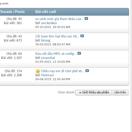
g nước.
Threads / Posts
Bài viết cuối
Chủ đề: 95
so sánh mức giá tham khảo của...
Bài viết: 361
bởi
seo.kenken
09-10-2025,
10:35:01 AM
Chủ đề: 43
Cắt laser kim loại khu vực Hà...
Bài viết: 673
bởi
htrong
30-03-2021,
08:03:47 AM
Chủ đề: 64
Đáu nối dây MPG và config...
Bài viết: 1,507
bởi
Lenamhai
01-09-2021,
11:14:05 PM
Chủ đề: 174
Chiều nay em đi chơi phố Ve...
Bài viết: 2,308
bởi
Vietmart
06-08-2019,
12:45:46 PM
Chọn nhanh
Giới thiệu sản phẩm
Lên trên