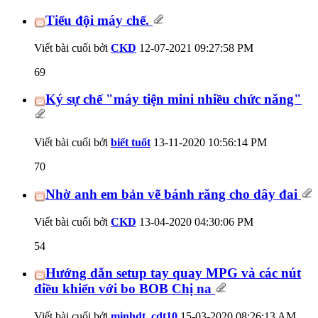
Tiểu đội máy chế.
Viết bài cuối bởi
CKD
12-07-2021
09:27:58 PM
69
Ký sự chế "máy tiện mini nhiều chức năng"
Viết bài cuối bởi
biết tuốt
13-11-2020
10:56:14 PM
70
Nhờ anh em bản vẽ bánh răng cho dây đai
Viết bài cuối bởi
CKD
13-04-2020
04:30:06 PM
54
Hướng dẫn setup tay quay MPG và các nút
điều khiển với bo BOB Chị na
Viết bài cuối bởi
minhdt_cdt10
15-03-2020
08:26:13 AM