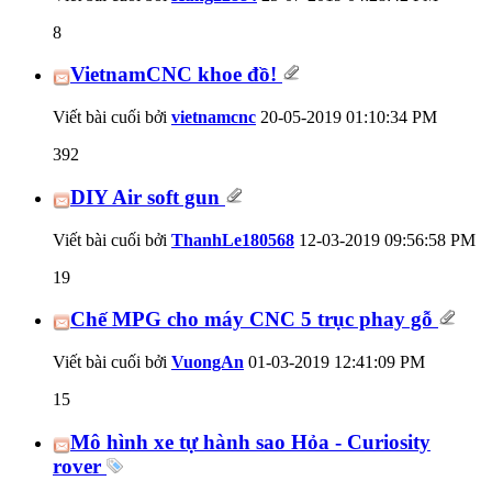
8
VietnamCNC khoe đồ!
Viết bài cuối bởi
vietnamcnc
20-05-2019
01:10:34 PM
392
DIY Air soft gun
Viết bài cuối bởi
ThanhLe180568
12-03-2019
09:56:58 PM
19
Chế MPG cho máy CNC 5 trục phay gỗ
Viết bài cuối bởi
VuongAn
01-03-2019
12:41:09 PM
15
Mô hình xe tự hành sao Hỏa - Curiosity
rover