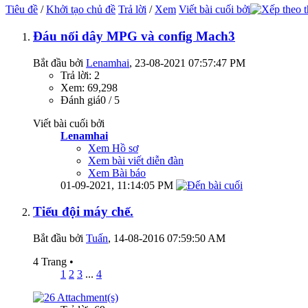
Tiêu đề
/
Khởi tạo chủ đề
Trả lời
/
Xem
Viết bài cuối bởi
Đáu nối dây MPG và config Mach3
Bắt đầu bởi
Lenamhai
‎, 23-08-2021 07:57:47 PM
Trả lời: 2
Xem: 69,298
Đánh giá0 / 5
Viết bài cuối bởi
Lenamhai
Xem Hồ sơ
Xem bài viết diễn đàn
Xem Bài báo
01-09-2021,
11:14:05 PM
Tiểu đội máy chế.
Bắt đầu bởi
Tuấn
‎, 14-08-2016 07:59:50 AM
4 Trang
•
1
2
3
...
4