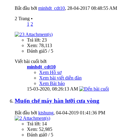
Bắt đầu bởi
minhdt_cdt10
‎, 28-04-2017 08:48:55 AM
2 Trang
•
1
2
Trả lời: 23
Xem: 78,113
Đánh giá5 / 5
Viết bài cuối bởi
minhdt_cdt10
Xem Hồ sơ
Xem bài viết diễn đàn
Xem Bài báo
15-03-2020,
08:26:13 AM
Muốn chế máy hàn lưỡi cưa vòng
Bắt đầu bởi
ktshung
‎, 04-04-2019 01:41:36 PM
Trả lời: 14
Xem: 52,985
Đánh giá0 / 5