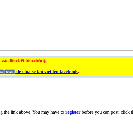
 vào liên kết bên dưới).
để chia sẻ bài viết lên facebook
.
ng the link above. You may have to
register
before you can post: click t