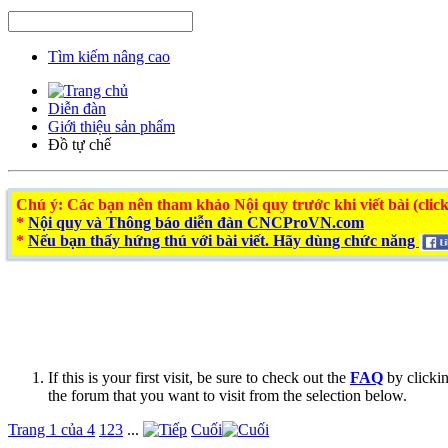
Tìm kiếm nâng cao
Diễn đàn
Giới thiệu sản phẩm
Đồ tự chế
Chú ý
: Các bạn nên tham khảo Nội quy trước khi viết bài (click
*
Nội quy và Thông báo diễn đàn CNCProVN.com
*
Nếu bạn thấy hứng thú với bài viết. Hãy dùng chức năng
If this is your first visit, be sure to check out the
FAQ
by clicki
the forum that you want to visit from the selection below.
Trang 1 của 4
1
2
3
...
Cuối