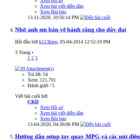
Xem Hồ sơ
Xem bài viết diễn đàn
Xem Bài báo
13-11-2020,
10:56:14 PM
Nhờ anh em bản vẽ bánh răng cho dây đai
Bắt đầu bởi
k123kien
‎, 05-04-2014 12:52:19 PM
3 Trang
•
1
2
3
Trả lời: 54
Xem: 121,701
Đánh giá0 / 5
Viết bài cuối bởi
CKD
Xem Hồ sơ
Xem bài viết diễn đàn
Xem Bài báo
13-04-2020,
04:30:06 PM
Hướng dẫn setup tay quay MPG và các nút điều