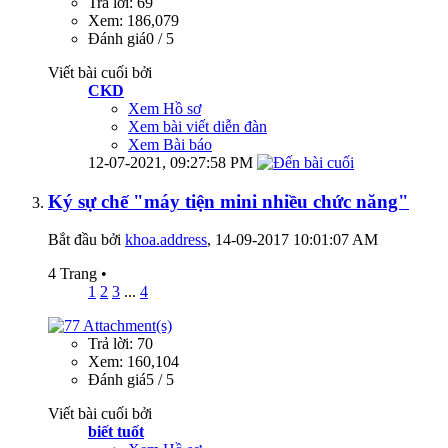
Trả lời: 69
Xem: 186,079
Đánh giá0 / 5
Viết bài cuối bởi
CKD
Xem Hồ sơ
Xem bài viết diễn đàn
Xem Bài báo
12-07-2021,
09:27:58 PM
Ký sự chế "máy tiện mini nhiều chức năng"
Bắt đầu bởi
khoa.address
‎, 14-09-2017 10:01:07 AM
4 Trang
•
1
2
3
...
4
Trả lời: 70
Xem: 160,104
Đánh giá5 / 5
Viết bài cuối bởi
biết tuốt