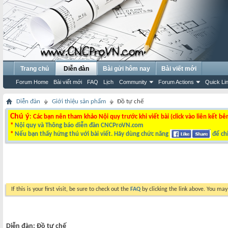
Trang chủ
Diễn đàn
Bài gửi hôm nay
Bài viết mới
Forum Home
Bài viết mới
FAQ
Lịch
Community
Forum Actions
Quick Li
Diễn đàn
Giới thiệu sản phẩm
Đồ tự chế
Chú ý
: Các bạn nên tham khảo Nội quy trước khi viết bài (click vào liên kết bê
*
Nội quy và Thông báo diễn đàn CNCProVN.com
*
Nếu bạn thấy hứng thú với bài viết. Hãy dùng chức năng
để chi
If this is your first visit, be sure to check out the
FAQ
by clicking the link above. You ma
Diễn đàn:
Đồ tự chế