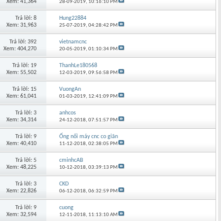
Xem: 41,364
28-09-2019,
10:16:10 PM
Trả lời: 8
Hung22884
Xem: 31,963
25-07-2019,
04:28:42 PM
Trả lời: 392
vietnamcnc
Xem: 404,270
20-05-2019,
01:10:34 PM
Trả lời: 19
ThanhLe180568
Xem: 55,502
12-03-2019,
09:56:58 PM
Trả lời: 15
VuongAn
Xem: 61,041
01-03-2019,
12:41:09 PM
Trả lời: 3
anhcos
Xem: 34,314
24-12-2018,
07:51:57 PM
Trả lời: 9
Ống nối máy cnc co giãn
Xem: 40,410
11-12-2018,
02:38:05 PM
Trả lời: 5
cminhcAB
Xem: 48,225
10-12-2018,
03:39:13 PM
Trả lời: 3
CKD
Xem: 22,826
06-12-2018,
06:32:59 PM
Trả lời: 9
cuong
Xem: 32,594
12-11-2018,
11:13:10 AM