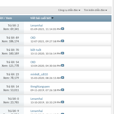
Công cụ diễn đàn
Tìm kiếm diễn đàn
lời
/
Xem
Viết bài cuối bởi
Trả lời: 2
Lenamhai
Xem: 69,341
01-09-2021,
11:14:05 PM
Trả lời: 69
CKD
Xem: 186,174
12-07-2021,
09:27:58 PM
Trả lời: 70
biết tuốt
Xem: 160,169
13-11-2020,
10:56:14 PM
Trả lời: 54
CKD
Xem: 121,778
13-04-2020,
04:30:06 PM
Trả lời: 23
minhdt_cdt10
Xem: 78,179
15-03-2020,
08:26:13 AM
Trả lời: 14
tinnghianguyen
Xem: 53,011
09-11-2019,
07:26:18 PM
Trả lời: 0
Lenamhai
Xem: 23,765
13-10-2019,
10:33:29 PM
Trả lời: 9
Lenamhai