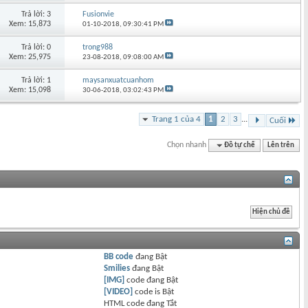
Trả lời: 3
Fusionvie
Xem: 15,873
01-10-2018,
09:30:41 PM
Trả lời: 0
trong988
Xem: 25,975
23-08-2018,
09:08:00 AM
Trả lời: 1
maysanxuatcuanhom
Xem: 15,098
30-06-2018,
03:02:43 PM
Trang 1 của 4
1
2
3
...
Cuối
Chọn nhanh
Đồ tự chế
Lên trên
BB code
đang
Bật
Smilies
đang
Bật
[IMG]
code đang
Bật
[VIDEO]
code is
Bật
HTML code đang
Tắt