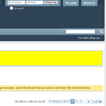
Trợ giúp
Đăng Ký
Ghi nhớ?
Tìm kiếm nâng cao
ing messages, select the forum that you want to visit from the selection below.
Trang 1 của 4
1
2
3
...
Chủ đề từ 1 đến 20 của 66
Cuối