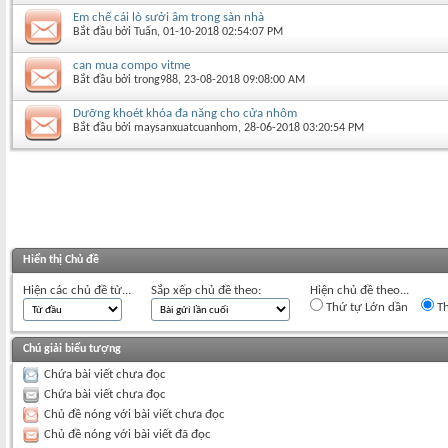
Em chế cái lò sưởi âm trong sàn nhà
Bắt đầu bởi
Tuấn
‎, 01-10-2018 02:54:07 PM
can mua compo vitme
Bắt đầu bởi
trong988
‎, 23-08-2018 09:08:00 AM
Dưỡng khoét khóa đa năng cho cửa nhôm
Bắt đầu bởi
maysanxuatcuanhom
‎, 28-06-2018 03:20:54 PM
Hiển thị Chủ đề
Hiện các chủ đề từ...
Sắp xếp chủ đề theo:
Hiện chủ đề theo...
Thứ tự Lớn dần
Th
Chú giải biểu tượng
Chứa bài viết chưa đọc
Chứa bài viết chưa đọc
Chủ đề nóng với bài viết chưa đọc
Chủ đề nóng với bài viết đã đọc