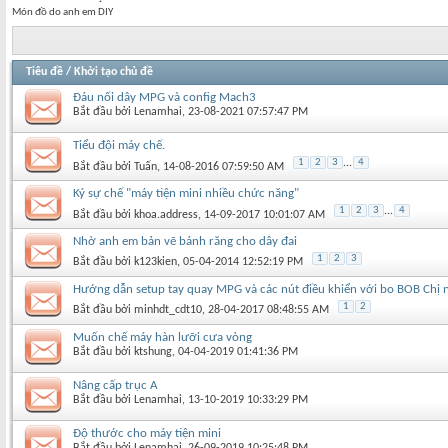
Món đồ do anh em DIY
Tiêu đề
/
Khởi tạo chủ đề
Đáu nối dây MPG và config Mach3
Bắt đầu bởi
Lenamhai
‎, 23-08-2021 07:57:47 PM
Tiểu đội máy chế.
1
2
3
...
4
Bắt đầu bởi
Tuấn
‎, 14-08-2016 07:59:50 AM
Ký sự chế "máy tiện mini nhiều chức năng"
1
2
3
...
4
Bắt đầu bởi
khoa.address
‎, 14-09-2017 10:01:07 AM
Nhờ anh em bản vẽ bánh răng cho dây đai
1
2
3
Bắt đầu bởi
k123kien
‎, 05-04-2014 12:52:19 PM
Hướng dẫn setup tay quay MPG và các nút điều khiển với bo BOB Chị 
1
2
Bắt đầu bởi
minhdt_cdt10
‎, 28-04-2017 08:48:55 AM
Muốn chế máy hàn lưỡi cưa vòng
Bắt đầu bởi
ktshung
‎, 04-04-2019 01:41:36 PM
Nâng cấp trục A
Bắt đầu bởi
Lenamhai
‎, 13-10-2019 10:33:29 PM
Độ thước cho máy tiện mini
Bắt đầu bởi
Lenamhai
‎, 26-09-2019 10:25:48 PM