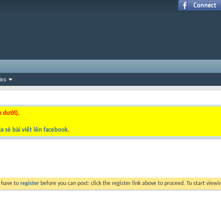
nks
n dưới).
a sẻ bài viết lên facebook
.
y have to
register
before you can post: click the register link above to proceed. To start view