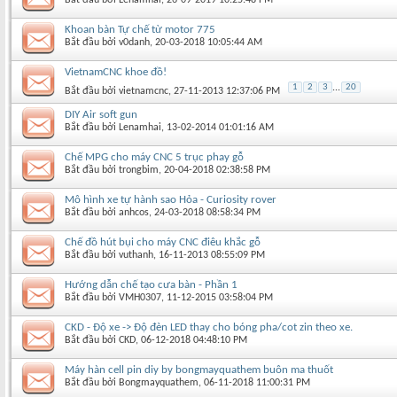
Khoan bàn Tự chế từ motor 775
Bắt đầu bởi
v0danh
‎, 20-03-2018 10:05:44 AM
VietnamCNC khoe đồ!
1
2
3
...
20
Bắt đầu bởi
vietnamcnc
‎, 27-11-2013 12:37:06 PM
DIY Air soft gun
Bắt đầu bởi
Lenamhai
‎, 13-02-2014 01:01:16 AM
Chế MPG cho máy CNC 5 trục phay gỗ
Bắt đầu bởi
trongbim
‎, 20-04-2018 02:38:58 PM
Mô hình xe tự hành sao Hỏa - Curiosity rover
Bắt đầu bởi
anhcos
‎, 24-03-2018 08:58:34 PM
Chế đồ hút bụi cho máy CNC điêu khắc gỗ
Bắt đầu bởi
vuthanh
‎, 16-11-2013 08:55:09 PM
Hướng dẫn chế tạo cưa bàn - Phần 1
Bắt đầu bởi
VMH0307
‎, 11-12-2015 03:58:04 PM
CKD - Độ xe -> Độ đèn LED thay cho bóng pha/cot zin theo xe.
Bắt đầu bởi
CKD
‎, 06-12-2018 04:48:10 PM
Máy hàn cell pin diy by bongmayquathem buôn ma thuốt
Bắt đầu bởi
Bongmayquathem
‎, 06-11-2018 11:00:31 PM