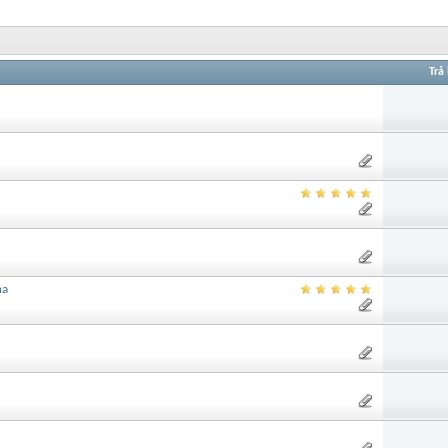
Trả 
na