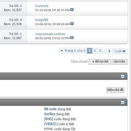
Trả lời: 3
Fusionvie
Xem: 15,837
01-10-2018,
09:30:41 PM
Trả lời: 0
trong988
Xem: 25,926
23-08-2018,
09:08:00 AM
Trả lời: 1
maysanxuatcuanhom
Xem: 15,067
30-06-2018,
03:02:43 PM
Trang 1 của 4
1
2
3
...
Cuối
Chọn nhanh
Đồ tự chế
Lên trên
BB code
đang
Bật
Smilies
đang
Bật
[IMG]
code đang
Bật
[VIDEO]
code is
Bật
HTML code đang
Tắt