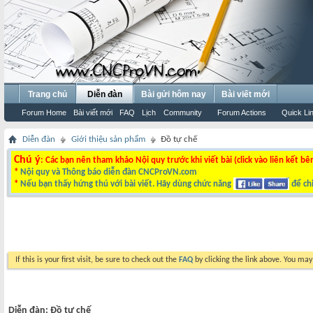
Trang chủ
Diễn đàn
Bài gửi hôm nay
Bài viết mới
Forum Home
Bài viết mới
FAQ
Lịch
Community
Forum Actions
Quick Li
Diễn đàn
Giới thiệu sản phẩm
Đồ tự chế
Chú ý
: Các bạn nên tham khảo Nội quy trước khi viết bài (click vào liên kết bê
*
Nội quy và Thông báo diễn đàn CNCProVN.com
*
Nếu bạn thấy hứng thú với bài viết. Hãy dùng chức năng
để chi
If this is your first visit, be sure to check out the
FAQ
by clicking the link above. You ma
Diễn đàn:
Đồ tự chế