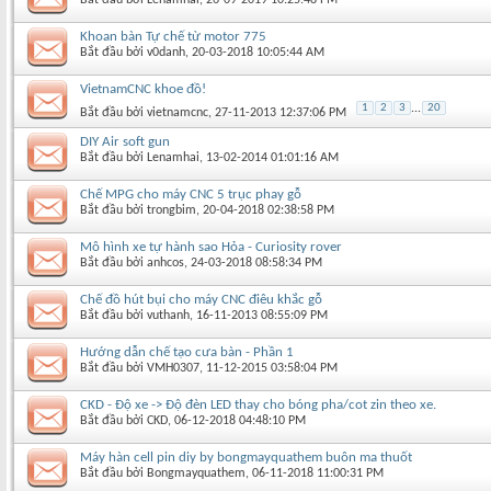
Khoan bàn Tự chế từ motor 775
Bắt đầu bởi
v0danh
‎, 20-03-2018 10:05:44 AM
VietnamCNC khoe đồ!
1
2
3
...
20
Bắt đầu bởi
vietnamcnc
‎, 27-11-2013 12:37:06 PM
DIY Air soft gun
Bắt đầu bởi
Lenamhai
‎, 13-02-2014 01:01:16 AM
Chế MPG cho máy CNC 5 trục phay gỗ
Bắt đầu bởi
trongbim
‎, 20-04-2018 02:38:58 PM
Mô hình xe tự hành sao Hỏa - Curiosity rover
Bắt đầu bởi
anhcos
‎, 24-03-2018 08:58:34 PM
Chế đồ hút bụi cho máy CNC điêu khắc gỗ
Bắt đầu bởi
vuthanh
‎, 16-11-2013 08:55:09 PM
Hướng dẫn chế tạo cưa bàn - Phần 1
Bắt đầu bởi
VMH0307
‎, 11-12-2015 03:58:04 PM
CKD - Độ xe -> Độ đèn LED thay cho bóng pha/cot zin theo xe.
Bắt đầu bởi
CKD
‎, 06-12-2018 04:48:10 PM
Máy hàn cell pin diy by bongmayquathem buôn ma thuốt
Bắt đầu bởi
Bongmayquathem
‎, 06-11-2018 11:00:31 PM