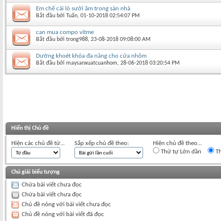
Em chế cái lò sưởi âm trong sàn nhà
Bắt đầu bởi
Tuấn
‎, 01-10-2018 02:54:07 PM
can mua compo vitme
Bắt đầu bởi
trong988
‎, 23-08-2018 09:08:00 AM
Dưỡng khoét khóa đa năng cho cửa nhôm
Bắt đầu bởi
maysanxuatcuanhom
‎, 28-06-2018 03:20:54 PM
Hiển thị Chủ đề
Hiện các chủ đề từ...
Sắp xếp chủ đề theo:
Hiện chủ đề theo...
Thứ tự Lớn dần
Th
Chú giải biểu tượng
Chứa bài viết chưa đọc
Chứa bài viết chưa đọc
Chủ đề nóng với bài viết chưa đọc
Chủ đề nóng với bài viết đã đọc