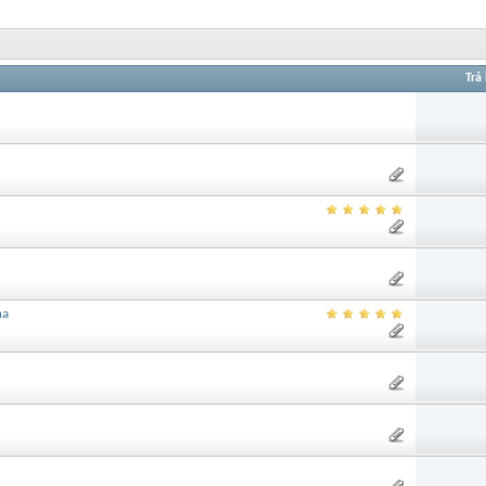
Trả 
na