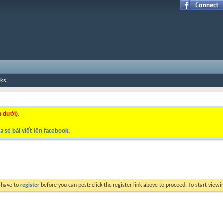
nks
n dưới).
a sẻ bài viết lên facebook
.
y have to
register
before you can post: click the register link above to proceed. To start view