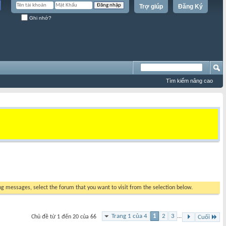
Trợ giúp
Đăng Ký
Ghi nhớ?
Tìm kiếm nâng cao
ing messages, select the forum that you want to visit from the selection below.
Trang 1 của 4
1
2
3
...
Chủ đề từ 1 đến 20 của 66
Cuối