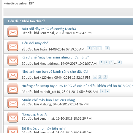
Món đồ do anh em DIY
Tiêu đề
/
Khởi tạo chủ đề
Đáu nối dây MPG và config Mach3
Bắt đầu bởi
Lenamhai
‎, 23-08-2021 07:57:47 PM
Tiểu đội máy chế.
1
2
3
...
4
Bắt đầu bởi
Tuấn
‎, 14-08-2016 07:59:50 AM
Ký sự chế "máy tiện mini nhiều chức năng"
1
2
3
...
4
Bắt đầu bởi
khoa.address
‎, 14-09-2017 10:01:07 AM
Nhờ anh em bản vẽ bánh răng cho dây đai
1
2
3
Bắt đầu bởi
k123kien
‎, 05-04-2014 12:52:19 PM
Hướng dẫn setup tay quay MPG và các nút điều khiển với bo BOB Chị 
1
2
Bắt đầu bởi
minhdt_cdt10
‎, 28-04-2017 08:48:55 AM
Muốn chế máy hàn lưỡi cưa vòng
Bắt đầu bởi
ktshung
‎, 04-04-2019 01:41:36 PM
Nâng cấp trục A
Bắt đầu bởi
Lenamhai
‎, 13-10-2019 10:33:29 PM
Độ thước cho máy tiện mini
Bắt đầu bởi
Lenamhai
‎, 26-09-2019 10:25:48 PM