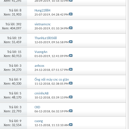
Xem: 41,295
28-09-2019,
10:16:10 PM
Trả lời: 8
Hung22884
Xem: 31,903
25-07-2019,
04:28:42 PM
Trả lời: 392
vietnamcnc
Xem: 404,097
20-05-2019,
01:10:34 PM
Trả lời: 19
ThanhLe180568
Xem: 55,459
12-03-2019,
09:56:58 PM
Trả lời: 15
VuongAn
Xem: 60,913
01-03-2019,
12:41:09 PM
Trả lời: 3
anhcos
Xem: 34,270
24-12-2018,
07:51:57 PM
Trả lời: 9
Ống nối máy cnc co giãn
Xem: 40,330
11-12-2018,
02:38:05 PM
Trả lời: 5
cminhcAB
Xem: 48,170
10-12-2018,
03:39:13 PM
Trả lời: 3
CKD
Xem: 22,793
06-12-2018,
06:32:59 PM
Trả lời: 9
cuong
Xem: 32,554
12-11-2018,
11:13:10 AM