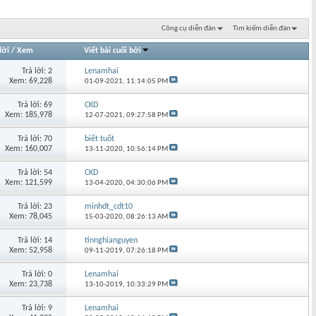
Công cụ diễn đàn
Tìm kiếm diễn đàn
lời
/
Xem
Viết bài cuối bởi
Trả lời: 2
Lenamhai
Xem: 69,228
01-09-2021,
11:14:05 PM
Trả lời: 69
CKD
Xem: 185,978
12-07-2021,
09:27:58 PM
Trả lời: 70
biết tuốt
Xem: 160,007
13-11-2020,
10:56:14 PM
Trả lời: 54
CKD
Xem: 121,599
13-04-2020,
04:30:06 PM
Trả lời: 23
minhdt_cdt10
Xem: 78,045
15-03-2020,
08:26:13 AM
Trả lời: 14
tinnghianguyen
Xem: 52,958
09-11-2019,
07:26:18 PM
Trả lời: 0
Lenamhai
Xem: 23,738
13-10-2019,
10:33:29 PM
Trả lời: 9
Lenamhai