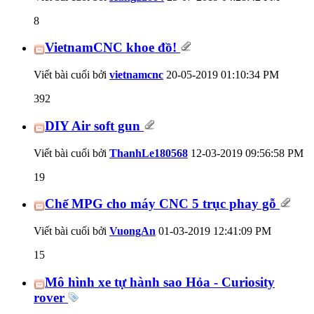
8
VietnamCNC khoe đồ!
Viết bài cuối bởi
vietnamcnc
20-05-2019
01:10:34 PM
392
DIY Air soft gun
Viết bài cuối bởi
ThanhLe180568
12-03-2019
09:56:58 PM
19
Chế MPG cho máy CNC 5 trục phay gỗ
Viết bài cuối bởi
VuongAn
01-03-2019
12:41:09 PM
15
Mô hình xe tự hành sao Hỏa - Curiosity
rover