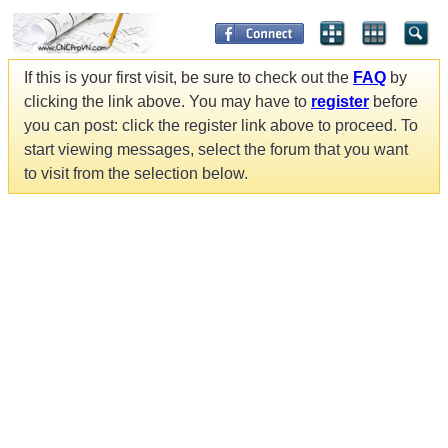
If this is your first visit, be sure to check out the
FAQ
by
clicking the link above. You may have to
register
before
you can post: click the register link above to proceed. To
start viewing messages, select the forum that you want
to visit from the selection below.