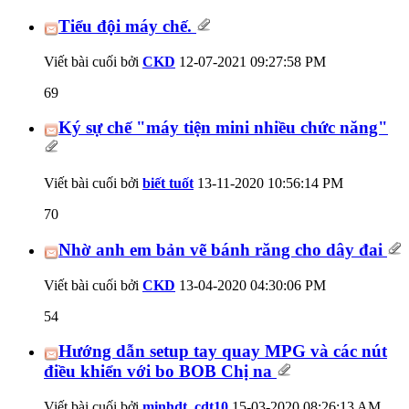
Tiểu đội máy chế.
Viết bài cuối bởi
CKD
12-07-2021
09:27:58 PM
69
Ký sự chế "máy tiện mini nhiều chức năng"
Viết bài cuối bởi
biết tuốt
13-11-2020
10:56:14 PM
70
Nhờ anh em bản vẽ bánh răng cho dây đai
Viết bài cuối bởi
CKD
13-04-2020
04:30:06 PM
54
Hướng dẫn setup tay quay MPG và các nút
điều khiển với bo BOB Chị na
Viết bài cuối bởi
minhdt_cdt10
15-03-2020
08:26:13 AM