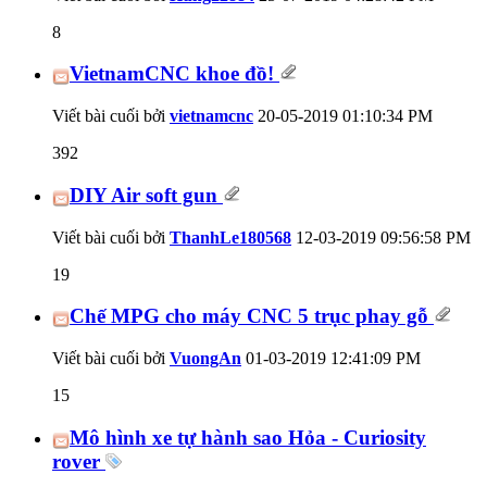
8
VietnamCNC khoe đồ!
Viết bài cuối bởi
vietnamcnc
20-05-2019
01:10:34 PM
392
DIY Air soft gun
Viết bài cuối bởi
ThanhLe180568
12-03-2019
09:56:58 PM
19
Chế MPG cho máy CNC 5 trục phay gỗ
Viết bài cuối bởi
VuongAn
01-03-2019
12:41:09 PM
15
Mô hình xe tự hành sao Hỏa - Curiosity
rover