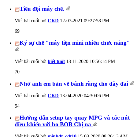
Tiểu đội máy chế.
Viết bài cuối bởi
CKD
12-07-2021
09:27:58 PM
69
Ký sự chế "máy tiện mini nhiều chức năng"
Viết bài cuối bởi
biết tuốt
13-11-2020
10:56:14 PM
70
Nhờ anh em bản vẽ bánh răng cho dây đai
Viết bài cuối bởi
CKD
13-04-2020
04:30:06 PM
54
Hướng dẫn setup tay quay MPG và các nút
điều khiển với bo BOB Chị na
Viết bài cuối bởi
minhdt_cdt10
15-03-2020
08:26:13 AM