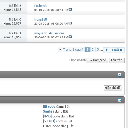
Trả lời: 3
Fusionvie
Xem: 15,838
01-10-2018,
09:30:41 PM
Trả lời: 0
trong988
Xem: 25,927
23-08-2018,
09:08:00 AM
Trả lời: 1
maysanxuatcuanhom
Xem: 15,067
30-06-2018,
03:02:43 PM
Trang 1 của 4
1
2
3
...
Cuối
Chọn nhanh
Đồ tự chế
Lên trên
BB code
đang
Bật
Smilies
đang
Bật
[IMG]
code đang
Bật
[VIDEO]
code is
Bật
HTML code đang
Tắt