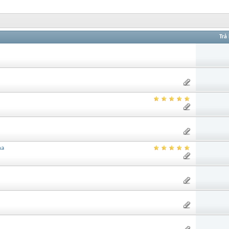
Trả 
na