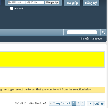
Trợ giúp
Đăng Ký
Ghi nhớ?
Tìm kiếm nâng cao
ing messages, select the forum that you want to visit from the selection below.
Trang 1 của 4
1
2
3
...
Chủ đề từ 1 đến 20 của 66
Cuối