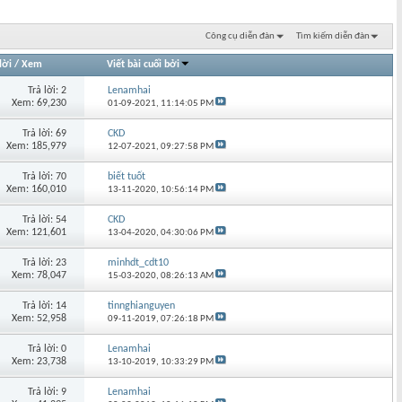
Công cụ diễn đàn
Tìm kiếm diễn đàn
lời
/
Xem
Viết bài cuối bởi
Trả lời: 2
Lenamhai
Xem: 69,230
01-09-2021,
11:14:05 PM
Trả lời: 69
CKD
Xem: 185,979
12-07-2021,
09:27:58 PM
Trả lời: 70
biết tuốt
Xem: 160,010
13-11-2020,
10:56:14 PM
Trả lời: 54
CKD
Xem: 121,601
13-04-2020,
04:30:06 PM
Trả lời: 23
minhdt_cdt10
Xem: 78,047
15-03-2020,
08:26:13 AM
Trả lời: 14
tinnghianguyen
Xem: 52,958
09-11-2019,
07:26:18 PM
Trả lời: 0
Lenamhai
Xem: 23,738
13-10-2019,
10:33:29 PM
Trả lời: 9
Lenamhai