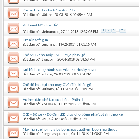
Khoan bàn Tự chế từ motor 775
Bắt đầu bởi
v0danh
‎, 20-03-2018 10:05:44 AM
VietnamCNC khoe đồ!
1
2
3
...
20
Bắt đầu bởi
vietnamcnc
‎, 27-11-2013 12:37:06 PM
DIY Air soft gun
Bắt đầu bởi
Lenamhai
‎, 13-02-2014 01:01:16 AM
Chế MPG cho máy CNC 5 trục phay gỗ
Bắt đầu bởi
trongbim
‎, 20-04-2018 02:38:58 PM
Mô hình xe tự hành sao Hỏa - Curiosity rover
Bắt đầu bởi
anhcos
‎, 24-03-2018 08:58:34 PM
Chế đồ hút bụi cho máy CNC điêu khắc gỗ
Bắt đầu bởi
vuthanh
‎, 16-11-2013 08:55:09 PM
Hướng dẫn chế tạo cưa bàn - Phần 1
Bắt đầu bởi
VMH0307
‎, 11-12-2015 03:58:04 PM
CKD - Độ xe -> Độ đèn LED thay cho bóng pha/cot zin theo xe.
Bắt đầu bởi
CKD
‎, 06-12-2018 04:48:10 PM
Máy hàn cell pin diy by bongmayquathem buôn ma thuốt
Bắt đầu bởi
Bongmayquathem
‎, 06-11-2018 11:00:31 PM