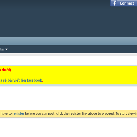
nks
n dưới).
a sẻ bài viết lên facebook
.
y have to
register
before you can post: click the register link above to proceed. To start view