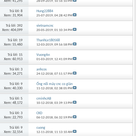
Xem: 41,295
28-09-2019,
10:16:10 PM
Trả lời: 8
Hung22884
Xem: 31,904
25-07-2019,
04:28:42 PM
Trả lời: 392
vietnamcnc
Xem: 404,099
20-05-2019,
01:10:34 PM
Trả lời: 19
ThanhLe180568
Xem: 55,460
12-03-2019,
09:56:58 PM
Trả lời: 15
VuongAn
Xem: 60,913
01-03-2019,
12:41:09 PM
Trả lời: 3
anhcos
Xem: 34,271
24-12-2018,
07:51:57 PM
Trả lời: 9
Ống nối máy cnc co giãn
Xem: 40,330
11-12-2018,
02:38:05 PM
Trả lời: 5
cminhcAB
Xem: 48,172
10-12-2018,
03:39:13 PM
Trả lời: 3
CKD
Xem: 22,793
06-12-2018,
06:32:59 PM
Trả lời: 9
cuong
Xem: 32,554
12-11-2018,
11:13:10 AM