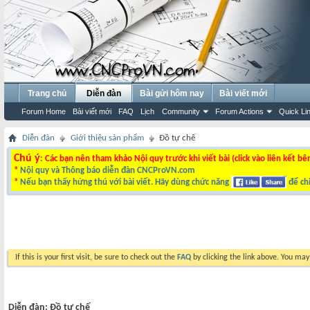
Trang chủ
Diễn đàn
Bài gửi hôm nay
Bài viết mới
Forum Home
Bài viết mới
FAQ
Lịch
Community
Forum Actions
Quick Li
Diễn đàn
Giới thiệu sản phẩm
Đồ tự chế
Chú ý
: Các bạn nên tham khảo Nội quy trước khi viết bài (click vào liên kết bê
*
Nội quy và Thông báo diễn đàn CNCProVN.com
*
Nếu bạn thấy hứng thú với bài viết. Hãy dùng chức năng
để chi
If this is your first visit, be sure to check out the
FAQ
by clicking the link above. You ma
Diễn đàn:
Đồ tự chế