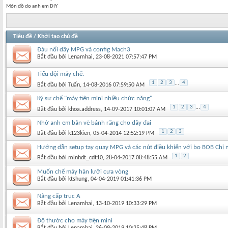
Món đồ do anh em DIY
Tiêu đề
/
Khởi tạo chủ đề
Đáu nối dây MPG và config Mach3
Bắt đầu bởi
Lenamhai
‎, 23-08-2021 07:57:47 PM
Tiểu đội máy chế.
1
2
3
...
4
Bắt đầu bởi
Tuấn
‎, 14-08-2016 07:59:50 AM
Ký sự chế "máy tiện mini nhiều chức năng"
1
2
3
...
4
Bắt đầu bởi
khoa.address
‎, 14-09-2017 10:01:07 AM
Nhờ anh em bản vẽ bánh răng cho dây đai
1
2
3
Bắt đầu bởi
k123kien
‎, 05-04-2014 12:52:19 PM
Hướng dẫn setup tay quay MPG và các nút điều khiển với bo BOB Chị 
1
2
Bắt đầu bởi
minhdt_cdt10
‎, 28-04-2017 08:48:55 AM
Muốn chế máy hàn lưỡi cưa vòng
Bắt đầu bởi
ktshung
‎, 04-04-2019 01:41:36 PM
Nâng cấp trục A
Bắt đầu bởi
Lenamhai
‎, 13-10-2019 10:33:29 PM
Độ thước cho máy tiện mini
Bắt đầu bởi
Lenamhai
‎, 26-09-2019 10:25:48 PM