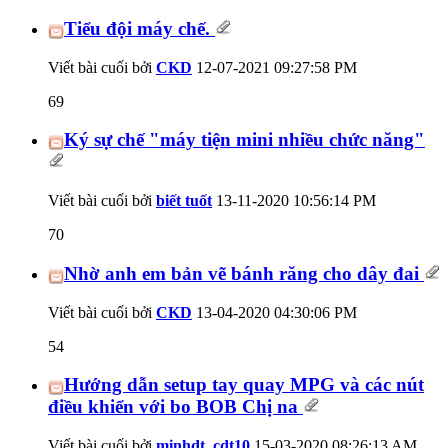
Tiểu đội máy chế.
Viết bài cuối bởi
CKD
12-07-2021
09:27:58 PM
69
Ký sự chế "máy tiện mini nhiều chức năng"
Viết bài cuối bởi
biết tuốt
13-11-2020
10:56:14 PM
70
Nhờ anh em bản vẽ bánh răng cho dây đai
Viết bài cuối bởi
CKD
13-04-2020
04:30:06 PM
54
Hướng dẫn setup tay quay MPG và các nút
điều khiển với bo BOB Chị na
Viết bài cuối bởi
minhdt_cdt10
15-03-2020
08:26:13 AM