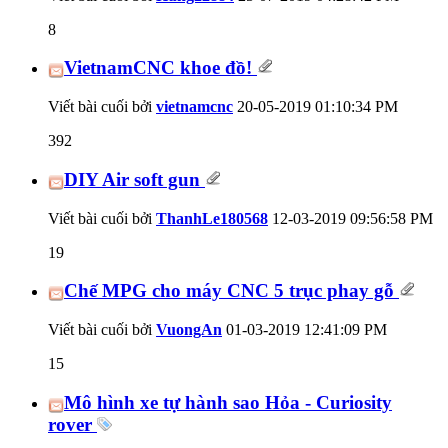
8
VietnamCNC khoe đồ!
Viết bài cuối bởi
vietnamcnc
20-05-2019
01:10:34 PM
392
DIY Air soft gun
Viết bài cuối bởi
ThanhLe180568
12-03-2019
09:56:58 PM
19
Chế MPG cho máy CNC 5 trục phay gỗ
Viết bài cuối bởi
VuongAn
01-03-2019
12:41:09 PM
15
Mô hình xe tự hành sao Hỏa - Curiosity
rover