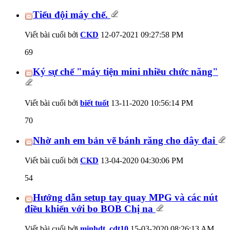
Tiểu đội máy chế.
Viết bài cuối bởi
CKD
12-07-2021
09:27:58 PM
69
Ký sự chế "máy tiện mini nhiều chức năng"
Viết bài cuối bởi
biết tuốt
13-11-2020
10:56:14 PM
70
Nhờ anh em bản vẽ bánh răng cho dây đai
Viết bài cuối bởi
CKD
13-04-2020
04:30:06 PM
54
Hướng dẫn setup tay quay MPG và các nút
điều khiển với bo BOB Chị na
Viết bài cuối bởi
minhdt_cdt10
15-03-2020
08:26:13 AM