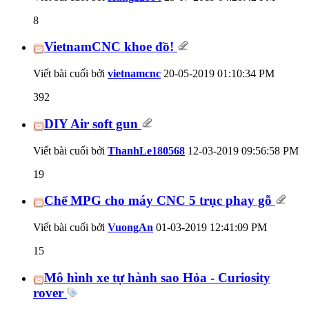
8
VietnamCNC khoe đồ!
Viết bài cuối bởi
vietnamcnc
20-05-2019
01:10:34 PM
392
DIY Air soft gun
Viết bài cuối bởi
ThanhLe180568
12-03-2019
09:56:58 PM
19
Chế MPG cho máy CNC 5 trục phay gỗ
Viết bài cuối bởi
VuongAn
01-03-2019
12:41:09 PM
15
Mô hình xe tự hành sao Hỏa - Curiosity
rover