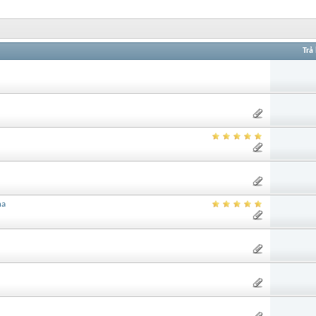
Trả 
na