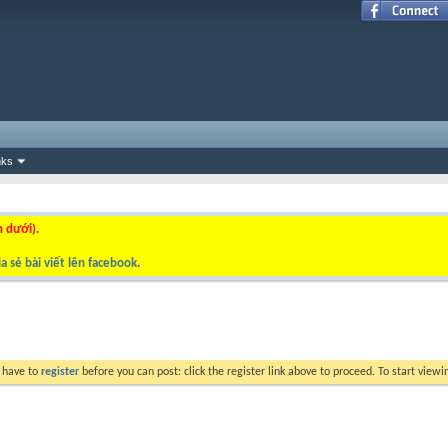
nks
n dưới).
a sẻ bài viết lên facebook
.
y have to
register
before you can post: click the register link above to proceed. To start view