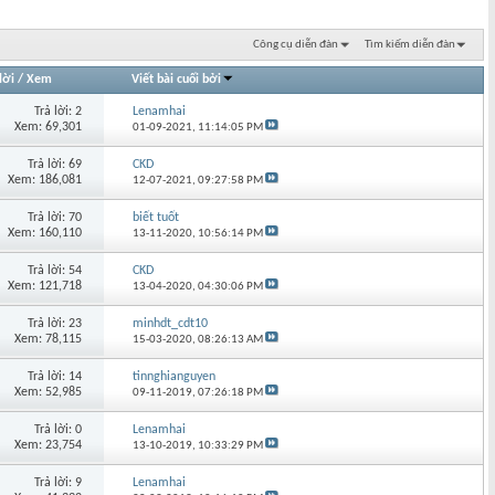
Công cụ diễn đàn
Tìm kiếm diễn đàn
lời
/
Xem
Viết bài cuối bởi
Trả lời: 2
Lenamhai
Xem: 69,301
01-09-2021,
11:14:05 PM
Trả lời: 69
CKD
Xem: 186,081
12-07-2021,
09:27:58 PM
Trả lời: 70
biết tuốt
Xem: 160,110
13-11-2020,
10:56:14 PM
Trả lời: 54
CKD
Xem: 121,718
13-04-2020,
04:30:06 PM
Trả lời: 23
minhdt_cdt10
Xem: 78,115
15-03-2020,
08:26:13 AM
Trả lời: 14
tinnghianguyen
Xem: 52,985
09-11-2019,
07:26:18 PM
Trả lời: 0
Lenamhai
Xem: 23,754
13-10-2019,
10:33:29 PM
Trả lời: 9
Lenamhai