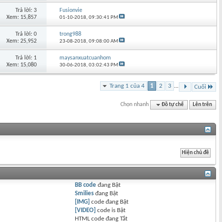
Trả lời: 3
Fusionvie
Xem: 15,857
01-10-2018,
09:30:41 PM
Trả lời: 0
trong988
Xem: 25,952
23-08-2018,
09:08:00 AM
Trả lời: 1
maysanxuatcuanhom
Xem: 15,080
30-06-2018,
03:02:43 PM
Trang 1 của 4
1
2
3
...
Cuối
Chọn nhanh
Đồ tự chế
Lên trên
BB code
đang
Bật
Smilies
đang
Bật
[IMG]
code đang
Bật
[VIDEO]
code is
Bật
HTML code đang
Tắt