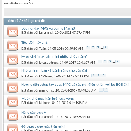
Món đồ do anh em DIY
Tiêu đề
/
Khởi tạo chủ đề
Đáu nối dây MPG và config Mach3
Bắt đầu bởi
Lenamhai
‎, 23-08-2021 07:57:47 PM
Tiểu đội máy chế.
1
2
3
...
4
Bắt đầu bởi
Tuấn
‎, 14-08-2016 07:59:50 AM
Ký sự chế "máy tiện mini nhiều chức năng"
1
2
3
...
4
Bắt đầu bởi
khoa.address
‎, 14-09-2017 10:01:07 AM
Nhờ anh em bản vẽ bánh răng cho dây đai
1
2
3
Bắt đầu bởi
k123kien
‎, 05-04-2014 12:52:19 PM
Hướng dẫn setup tay quay MPG và các nút điều khiển với bo BOB Chị 
1
2
Bắt đầu bởi
minhdt_cdt10
‎, 28-04-2017 08:48:55 AM
Muốn chế máy hàn lưỡi cưa vòng
Bắt đầu bởi
ktshung
‎, 04-04-2019 01:41:36 PM
Nâng cấp trục A
Bắt đầu bởi
Lenamhai
‎, 13-10-2019 10:33:29 PM
Độ thước cho máy tiện mini
Bắt đầu bởi
Lenamhai
‎, 26-09-2019 10:25:48 PM