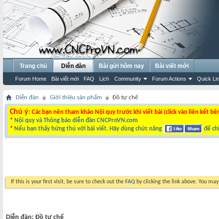
Trang chủ
Diễn đàn
Bài gửi hôm nay
Bài viết mới
Forum Home
Bài viết mới
FAQ
Lịch
Community
Forum Actions
Quick Li
Diễn đàn
Giới thiệu sản phẩm
Đồ tự chế
Chú ý
: Các bạn nên tham khảo Nội quy trước khi viết bài (click vào liên kết bê
*
Nội quy và Thông báo diễn đàn CNCProVN.com
*
Nếu bạn thấy hứng thú với bài viết. Hãy dùng chức năng
để chi
If this is your first visit, be sure to check out the
FAQ
by clicking the link above. You ma
Diễn đàn:
Đồ tự chế