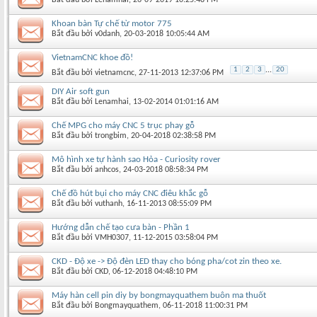
Khoan bàn Tự chế từ motor 775
Bắt đầu bởi
v0danh
‎, 20-03-2018 10:05:44 AM
VietnamCNC khoe đồ!
1
2
3
...
20
Bắt đầu bởi
vietnamcnc
‎, 27-11-2013 12:37:06 PM
DIY Air soft gun
Bắt đầu bởi
Lenamhai
‎, 13-02-2014 01:01:16 AM
Chế MPG cho máy CNC 5 trục phay gỗ
Bắt đầu bởi
trongbim
‎, 20-04-2018 02:38:58 PM
Mô hình xe tự hành sao Hỏa - Curiosity rover
Bắt đầu bởi
anhcos
‎, 24-03-2018 08:58:34 PM
Chế đồ hút bụi cho máy CNC điêu khắc gỗ
Bắt đầu bởi
vuthanh
‎, 16-11-2013 08:55:09 PM
Hướng dẫn chế tạo cưa bàn - Phần 1
Bắt đầu bởi
VMH0307
‎, 11-12-2015 03:58:04 PM
CKD - Độ xe -> Độ đèn LED thay cho bóng pha/cot zin theo xe.
Bắt đầu bởi
CKD
‎, 06-12-2018 04:48:10 PM
Máy hàn cell pin diy by bongmayquathem buôn ma thuốt
Bắt đầu bởi
Bongmayquathem
‎, 06-11-2018 11:00:31 PM