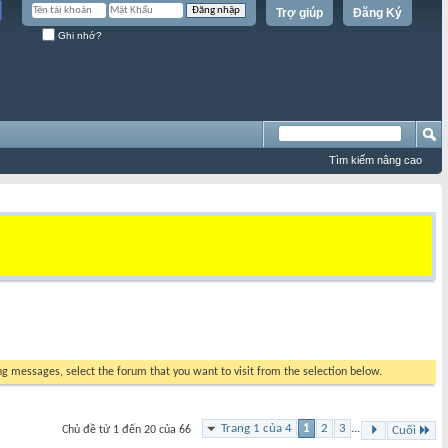
Trợ giúp
Đăng Ký
Ghi nhớ?
Tìm kiếm nâng cao
ing messages, select the forum that you want to visit from the selection below.
Trang 1 của 4
1
2
3
...
Chủ đề từ 1 đến 20 của 66
Cuối