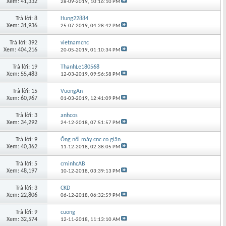
Xem: 41,332
28-09-2019,
10:16:10 PM
Trả lời: 8
Hung22884
Xem: 31,936
25-07-2019,
04:28:42 PM
Trả lời: 392
vietnamcnc
Xem: 404,216
20-05-2019,
01:10:34 PM
Trả lời: 19
ThanhLe180568
Xem: 55,483
12-03-2019,
09:56:58 PM
Trả lời: 15
VuongAn
Xem: 60,967
01-03-2019,
12:41:09 PM
Trả lời: 3
anhcos
Xem: 34,292
24-12-2018,
07:51:57 PM
Trả lời: 9
Ống nối máy cnc co giãn
Xem: 40,362
11-12-2018,
02:38:05 PM
Trả lời: 5
cminhcAB
Xem: 48,197
10-12-2018,
03:39:13 PM
Trả lời: 3
CKD
Xem: 22,806
06-12-2018,
06:32:59 PM
Trả lời: 9
cuong
Xem: 32,574
12-11-2018,
11:13:10 AM