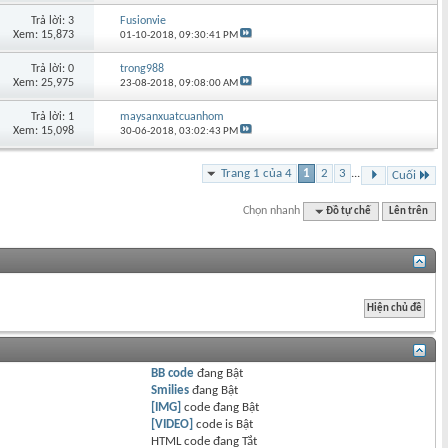
Trả lời: 3
Fusionvie
Xem: 15,873
01-10-2018,
09:30:41 PM
Trả lời: 0
trong988
Xem: 25,975
23-08-2018,
09:08:00 AM
Trả lời: 1
maysanxuatcuanhom
Xem: 15,098
30-06-2018,
03:02:43 PM
Trang 1 của 4
1
2
3
...
Cuối
Chọn nhanh
Đồ tự chế
Lên trên
BB code
đang
Bật
Smilies
đang
Bật
[IMG]
code đang
Bật
[VIDEO]
code is
Bật
HTML code đang
Tắt