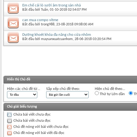
Em chế cái lò sưởi âm trong sàn nhà
Bắt đầu bởi
Tuấn
‎, 01-10-2018 02:54:07 PM
can mua compo vitme
Bắt đầu bởi
trong988
‎, 23-08-2018 09:08:00 AM
Dưỡng khoét khóa đa năng cho cửa nhôm
Bắt đầu bởi
maysanxuatcuanhom
‎, 28-06-2018 03:20:54 PM
Hiển thị Chủ đề
Hiện các chủ đề từ...
Sắp xếp chủ đề theo:
Hiện chủ đề theo...
Thứ tự Lớn dần
Th
Chú giải biểu tượng
Chứa bài viết chưa đọc
Chứa bài viết chưa đọc
Chủ đề nóng với bài viết chưa đọc
Chủ đề nóng với bài viết đã đọc