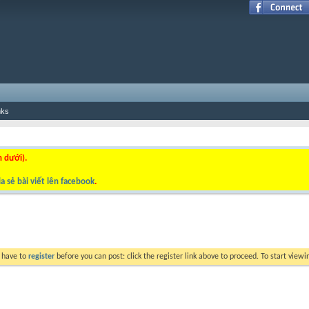
nks
n dưới).
a sẻ bài viết lên facebook
.
y have to
register
before you can post: click the register link above to proceed. To start view