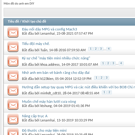
Món đồ do anh em DIY
Tiêu đề
/
Khởi tạo chủ đề
Đáu nối dây MPG và config Mach3
Bắt đầu bởi
Lenamhai
‎, 23-08-2021 07:57:47 PM
Tiểu đội máy chế.
1
2
3
...
4
Bắt đầu bởi
Tuấn
‎, 14-08-2016 07:59:50 AM
Ký sự chế "máy tiện mini nhiều chức năng"
1
2
3
...
4
Bắt đầu bởi
khoa.address
‎, 14-09-2017 10:01:07 AM
Nhờ anh em bản vẽ bánh răng cho dây đai
1
2
3
Bắt đầu bởi
k123kien
‎, 05-04-2014 12:52:19 PM
Hướng dẫn setup tay quay MPG và các nút điều khiển với bo BOB Chị 
1
2
Bắt đầu bởi
minhdt_cdt10
‎, 28-04-2017 08:48:55 AM
Muốn chế máy hàn lưỡi cưa vòng
Bắt đầu bởi
ktshung
‎, 04-04-2019 01:41:36 PM
Nâng cấp trục A
Bắt đầu bởi
Lenamhai
‎, 13-10-2019 10:33:29 PM
Độ thước cho máy tiện mini
Bắt đầu bởi
Lenamhai
‎, 26-09-2019 10:25:48 PM