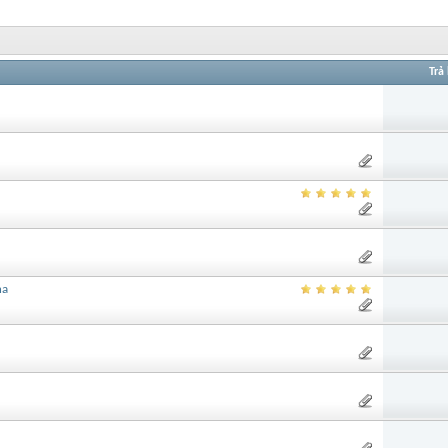
Trả 
na