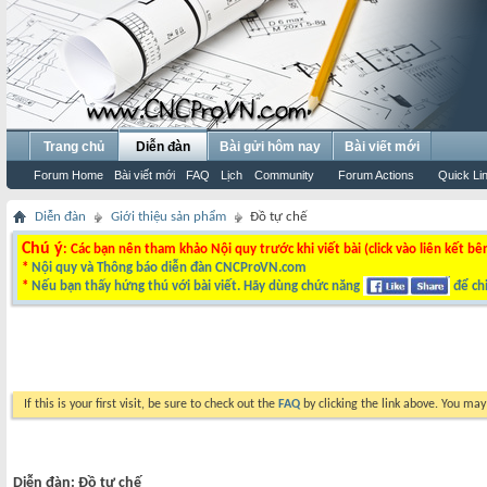
Trang chủ
Diễn đàn
Bài gửi hôm nay
Bài viết mới
Forum Home
Bài viết mới
FAQ
Lịch
Community
Forum Actions
Quick Li
Diễn đàn
Giới thiệu sản phẩm
Đồ tự chế
Chú ý
: Các bạn nên tham khảo Nội quy trước khi viết bài (click vào liên kết bê
*
Nội quy và Thông báo diễn đàn CNCProVN.com
*
Nếu bạn thấy hứng thú với bài viết. Hãy dùng chức năng
để chi
If this is your first visit, be sure to check out the
FAQ
by clicking the link above. You ma
Diễn đàn:
Đồ tự chế