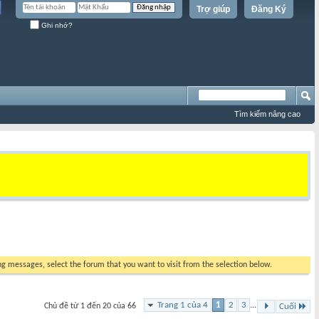
Trợ giúp
Đăng Ký
Ghi nhớ?
Tìm kiếm nâng cao
ing messages, select the forum that you want to visit from the selection below.
Trang 1 của 4
1
2
3
...
Chủ đề từ 1 đến 20 của 66
Cuối