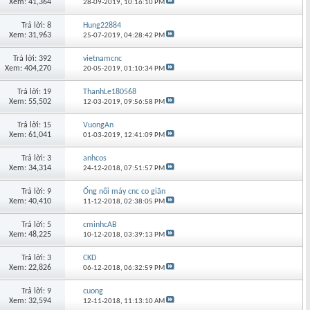
Xem: 41,364
28-09-2019,
10:16:10 PM
Trả lời: 8
Hung22884
Xem: 31,963
25-07-2019,
04:28:42 PM
Trả lời: 392
vietnamcnc
Xem: 404,270
20-05-2019,
01:10:34 PM
Trả lời: 19
ThanhLe180568
Xem: 55,502
12-03-2019,
09:56:58 PM
Trả lời: 15
VuongAn
Xem: 61,041
01-03-2019,
12:41:09 PM
Trả lời: 3
anhcos
Xem: 34,314
24-12-2018,
07:51:57 PM
Trả lời: 9
Ống nối máy cnc co giãn
Xem: 40,410
11-12-2018,
02:38:05 PM
Trả lời: 5
cminhcAB
Xem: 48,225
10-12-2018,
03:39:13 PM
Trả lời: 3
CKD
Xem: 22,826
06-12-2018,
06:32:59 PM
Trả lời: 9
cuong
Xem: 32,594
12-11-2018,
11:13:10 AM