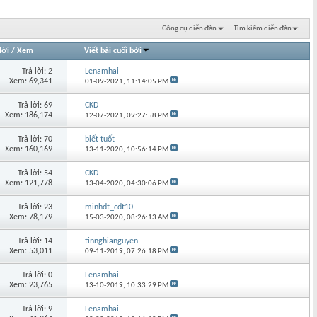
Công cụ diễn đàn
Tìm kiếm diễn đàn
lời
/
Xem
Viết bài cuối bởi
Trả lời: 2
Lenamhai
Xem: 69,341
01-09-2021,
11:14:05 PM
Trả lời: 69
CKD
Xem: 186,174
12-07-2021,
09:27:58 PM
Trả lời: 70
biết tuốt
Xem: 160,169
13-11-2020,
10:56:14 PM
Trả lời: 54
CKD
Xem: 121,778
13-04-2020,
04:30:06 PM
Trả lời: 23
minhdt_cdt10
Xem: 78,179
15-03-2020,
08:26:13 AM
Trả lời: 14
tinnghianguyen
Xem: 53,011
09-11-2019,
07:26:18 PM
Trả lời: 0
Lenamhai
Xem: 23,765
13-10-2019,
10:33:29 PM
Trả lời: 9
Lenamhai