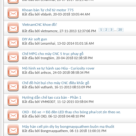
Khoan bàn Tự chế từ motor 775
Bắt đầu bởi
v0danh
‎, 20-03-2018 10:05:44 AM
VietnamCNC khoe đồ!
1
2
3
...
20
Bắt đầu bởi
vietnamcnc
‎, 27-11-2013 12:37:06 PM
DIY Air soft gun
Bắt đầu bởi
Lenamhai
‎, 13-02-2014 01:01:16 AM
Chế MPG cho máy CNC 5 trục phay gỗ
Bắt đầu bởi
trongbim
‎, 20-04-2018 02:38:58 PM
Mô hình xe tự hành sao Hỏa - Curiosity rover
Bắt đầu bởi
anhcos
‎, 24-03-2018 08:58:34 PM
Chế đồ hút bụi cho máy CNC điêu khắc gỗ
Bắt đầu bởi
vuthanh
‎, 16-11-2013 08:55:09 PM
Hướng dẫn chế tạo cưa bàn - Phần 1
Bắt đầu bởi
VMH0307
‎, 11-12-2015 03:58:04 PM
CKD - Độ xe -> Độ đèn LED thay cho bóng pha/cot zin theo xe.
Bắt đầu bởi
CKD
‎, 06-12-2018 04:48:10 PM
Máy hàn cell pin diy by bongmayquathem buôn ma thuốt
Bắt đầu bởi
Bongmayquathem
‎, 06-11-2018 11:00:31 PM