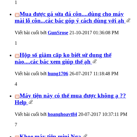
1
Mua được gá sửa đá côn....dùng cho máy
mài lỗ côn...các bác góp ý cách dùng với ạh
Viết bài cuối bởi
GunSrose
21-10-2017
01:36:08 PM
1
Hộp số giảm cấp ko biết sử dụng thế
nào....các bác xem giúp thế ạh
Viết bài cuối bởi
hung1706
26-07-2017
11:18:48 PM
4
Máy tiện này có thể mua được không ạ ??
Help
Viết bài cuối bởi
hoanghoavt84
20-07-2017
10:37:11 PM
7
Khoe máy tiện mini Nga