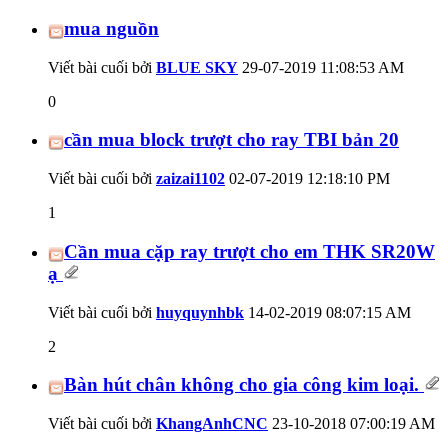
mua nguồn
Viết bài cuối bởi
BLUE SKY
29-07-2019
11:08:53 AM
0
cần mua block trượt cho ray TBI bản 20
Viết bài cuối bởi
zaizai1102
02-07-2019
12:18:10 PM
1
Cần mua cặp ray trượt cho em THK SR20W
ạ
Viết bài cuối bởi
huyquynhbk
14-02-2019
08:07:15 AM
2
Bàn hút chân không cho gia công kim loại.
Viết bài cuối bởi
KhangAnhCNC
23-10-2018
07:00:19 AM