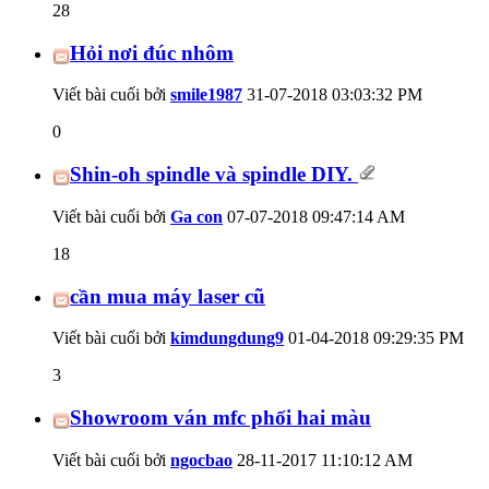
28
Hỏi nơi đúc nhôm
Viết bài cuối bởi
smile1987
31-07-2018
03:03:32 PM
0
Shin-oh spindle và spindle DIY.
Viết bài cuối bởi
Ga con
07-07-2018
09:47:14 AM
18
cần mua máy laser cũ
Viết bài cuối bởi
kimdungdung9
01-04-2018
09:29:35 PM
3
Showroom ván mfc phối hai màu
Viết bài cuối bởi
ngocbao
28-11-2017
11:10:12 AM