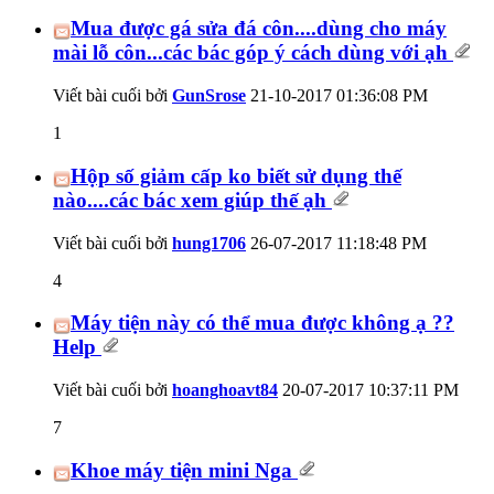
Mua được gá sửa đá côn....dùng cho máy
mài lỗ côn...các bác góp ý cách dùng với ạh
Viết bài cuối bởi
GunSrose
21-10-2017
01:36:08 PM
1
Hộp số giảm cấp ko biết sử dụng thế
nào....các bác xem giúp thế ạh
Viết bài cuối bởi
hung1706
26-07-2017
11:18:48 PM
4
Máy tiện này có thể mua được không ạ ??
Help
Viết bài cuối bởi
hoanghoavt84
20-07-2017
10:37:11 PM
7
Khoe máy tiện mini Nga