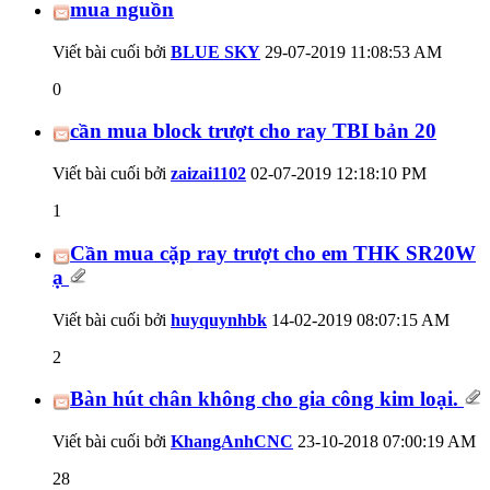
mua nguồn
Viết bài cuối bởi
BLUE SKY
29-07-2019
11:08:53 AM
0
cần mua block trượt cho ray TBI bản 20
Viết bài cuối bởi
zaizai1102
02-07-2019
12:18:10 PM
1
Cần mua cặp ray trượt cho em THK SR20W
ạ
Viết bài cuối bởi
huyquynhbk
14-02-2019
08:07:15 AM
2
Bàn hút chân không cho gia công kim loại.
Viết bài cuối bởi
KhangAnhCNC
23-10-2018
07:00:19 AM
28