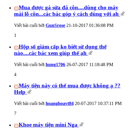
Mua được gá sửa đá côn....dùng cho máy
mài lỗ côn...các bác góp ý cách dùng với ạh
Viết bài cuối bởi
GunSrose
21-10-2017
01:36:08 PM
1
Hộp số giảm cấp ko biết sử dụng thế
nào....các bác xem giúp thế ạh
Viết bài cuối bởi
hung1706
26-07-2017
11:18:48 PM
4
Máy tiện này có thể mua được không ạ ??
Help
Viết bài cuối bởi
hoanghoavt84
20-07-2017
10:37:11 PM
7
Khoe máy tiện mini Nga