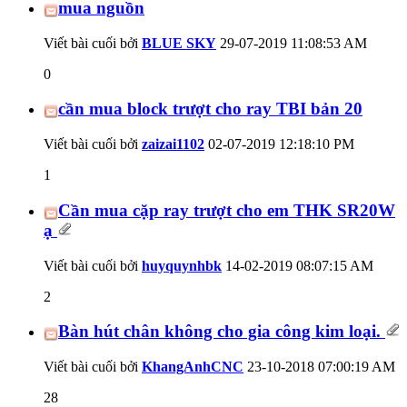
mua nguồn
Viết bài cuối bởi
BLUE SKY
29-07-2019
11:08:53 AM
0
cần mua block trượt cho ray TBI bản 20
Viết bài cuối bởi
zaizai1102
02-07-2019
12:18:10 PM
1
Cần mua cặp ray trượt cho em THK SR20W
ạ
Viết bài cuối bởi
huyquynhbk
14-02-2019
08:07:15 AM
2
Bàn hút chân không cho gia công kim loại.
Viết bài cuối bởi
KhangAnhCNC
23-10-2018
07:00:19 AM
28