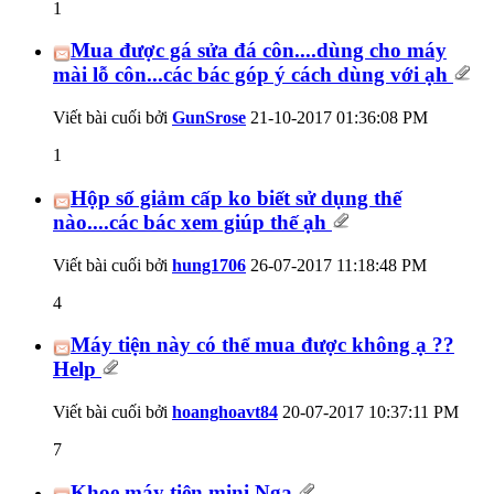
1
Mua được gá sửa đá côn....dùng cho máy
mài lỗ côn...các bác góp ý cách dùng với ạh
Viết bài cuối bởi
GunSrose
21-10-2017
01:36:08 PM
1
Hộp số giảm cấp ko biết sử dụng thế
nào....các bác xem giúp thế ạh
Viết bài cuối bởi
hung1706
26-07-2017
11:18:48 PM
4
Máy tiện này có thể mua được không ạ ??
Help
Viết bài cuối bởi
hoanghoavt84
20-07-2017
10:37:11 PM
7
Khoe máy tiện mini Nga