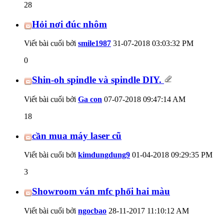
28
Hỏi nơi đúc nhôm
Viết bài cuối bởi
smile1987
31-07-2018
03:03:32 PM
0
Shin-oh spindle và spindle DIY.
Viết bài cuối bởi
Ga con
07-07-2018
09:47:14 AM
18
cần mua máy laser cũ
Viết bài cuối bởi
kimdungdung9
01-04-2018
09:29:35 PM
3
Showroom ván mfc phối hai màu
Viết bài cuối bởi
ngocbao
28-11-2017
11:10:12 AM