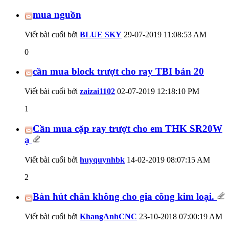
mua nguồn
Viết bài cuối bởi
BLUE SKY
29-07-2019
11:08:53 AM
0
cần mua block trượt cho ray TBI bản 20
Viết bài cuối bởi
zaizai1102
02-07-2019
12:18:10 PM
1
Cần mua cặp ray trượt cho em THK SR20W
ạ
Viết bài cuối bởi
huyquynhbk
14-02-2019
08:07:15 AM
2
Bàn hút chân không cho gia công kim loại.
Viết bài cuối bởi
KhangAnhCNC
23-10-2018
07:00:19 AM