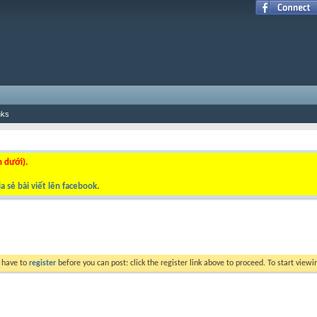
nks
n dưới).
a sẻ bài viết lên facebook
.
y have to
register
before you can post: click the register link above to proceed. To start view