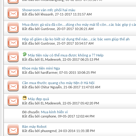
Showroom ván mfc phối hai màu
Bắt đầu bởi
khoaanh
‎, 27-11-2017 11:31:57 AM
Mua được gá sửa đá côn....dùng cho máy mài lỗ côn...các bác góp ý cá
Bắt đầu bởi
GunSrose
‎, 20-07-2017 10:26:21 AM
Hộp số giảm cấp ko biết sử dụng thế nào....các bác xem giúp thế ạh
Bắt đầu bởi
GunSrose
‎, 25-07-2017 10:54:57 AM
Máy tiện này có thể mua được không ạ ?? Help
Bắt đầu bởi
EL.Madework
‎, 22-05-2017 06:25:13 PM
Khoe máy tiện mini Nga
Bắt đầu bởi
hardfarmer
‎, 07-01-2015 10:06:25 PM
Cần mua thước quang cho máy tiện ở Hà Nội
Bắt đầu bởi
Chitur Nguyễn
‎, 21-06-2017 11:47:03 AM
Máy đẹp quá
Bắt đầu bởi
EL.Madework
‎, 22-05-2017 05:42:20 PM
Đã chuyển:
Mua kính hiển vi
Bắt đầu bởi
carephone
‎, 09-05-2017 12:02:44 PM
Bàn máy Robot
Bắt đầu bởi
phuongmd
‎, 24-03-2014 11:35:38 PM