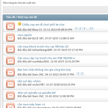
Món hàng do nhà sản xuất làm
Tiêu đề
/
Khởi tạo chủ đề
Chiều nay em đi chơi phố Ve chai
1
2
3
...
11
Bắt đầu bởi
Khoa C3
‎, 15-11-2013 09:28:54 PM
mua nguồn
Bắt đầu bởi
BLUE SKY
‎, 29-07-2019 11:08:53 AM
cần mua block trượt cho ray TBI bản 20
Bắt đầu bởi
lethanhtungnb89
‎, 01-07-2019 07:17:10 PM
Cần mua cặp ray trượt cho em THK SR20W ạ
Bắt đầu bởi
manhduc2002
‎, 12-02-2019 12:41:20 PM
Bàn hút chân không cho gia công kim loại.
1
2
Bắt đầu bởi
Nam CNC
‎, 04-11-2013 10:49:17 PM
Hỏi nơi đúc nhôm
Bắt đầu bởi
smile1987
‎, 31-07-2018 03:03:32 PM
Shin-oh spindle và spindle DIY.
Bắt đầu bởi
Nam CNC
‎, 15-02-2014 11:00:58 PM
cần mua máy laser cũ
Bắt đầu bởi
micahoangtung
‎, 03-02-2017 09:55:58 PM