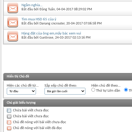
Ngắm nghía...
Bắt đầu bởi
Đăng Tuấn
‎, 04-04-2017 08:29:02 PM
Tìm mua HSD 65 của ý
Bắt đầu bởi
Danang cncrouter
‎, 20-04-2017 07:06:58 PM
Hàng đặt của ông em,mấy bác xem vui
Bắt đầu bởi
GunSrose
‎, 24-03-2017 02:13:16 PM
Hiển thị Chủ đề
Hiện các chủ đề từ...
Sắp xếp chủ đề theo:
Hiện chủ đề theo...
Thứ tự Lớn dần
Th
Chú giải biểu tượng
Chứa bài viết chưa đọc
Chứa bài viết chưa đọc
Chủ đề nóng với bài viết chưa đọc
Chủ đề nóng với bài viết đã đọc