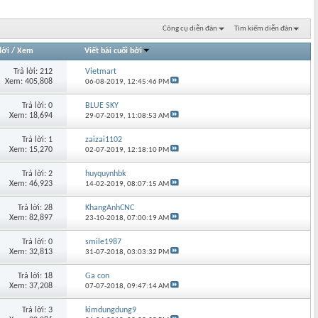
Công cụ diễn đàn
Tìm kiếm diễn đàn
lời
/
Xem
Viết bài cuối bởi
Trả lời: 212
Vietmart
Xem: 405,808
06-08-2019,
12:45:46 PM
Trả lời: 0
BLUE SKY
Xem: 18,694
29-07-2019,
11:08:53 AM
Trả lời: 1
zaizai1102
Xem: 15,270
02-07-2019,
12:18:10 PM
Trả lời: 2
huyquynhbk
Xem: 46,923
14-02-2019,
08:07:15 AM
Trả lời: 28
KhangAnhCNC
Xem: 82,897
23-10-2018,
07:00:19 AM
Trả lời: 0
smile1987
Xem: 32,813
31-07-2018,
03:03:32 PM
Trả lời: 18
Ga con
Xem: 37,208
07-07-2018,
09:47:14 AM
Trả lời: 3
kimdungdung9