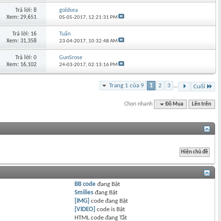
Trả lời: 8
goldsea
Xem: 29,651
05-05-2017,
12:21:31 PM
Trả lời: 16
Tuấn
Xem: 31,358
23-04-2017,
10:32:48 AM
Trả lời: 0
GunSrose
Xem: 16,102
24-03-2017,
02:13:16 PM
Trang 1 của 9
1
2
3
...
Cuối
Chọn nhanh
Đồ Mua
Lên trên
BB code
đang
Bật
Smilies
đang
Bật
[IMG]
code đang
Bật
[VIDEO]
code is
Bật
HTML code đang
Tắt