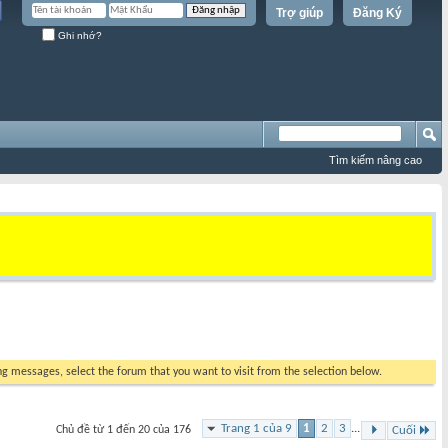
Trợ giúp
Đăng Ký
Ghi nhớ?
Tìm kiếm nâng cao
ing messages, select the forum that you want to visit from the selection below.
Trang 1 của 9
1
2
3
...
Chủ đề từ 1 đến 20 của 176
Cuối