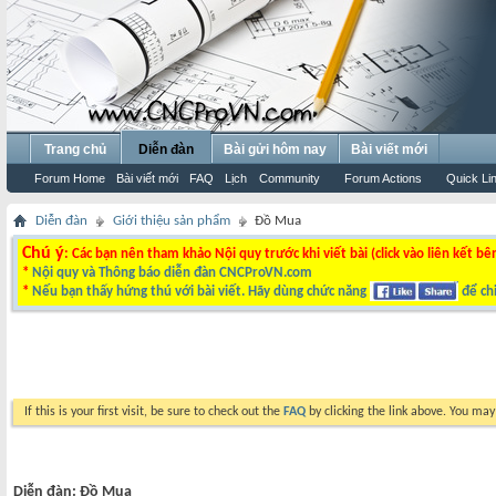
Trang chủ
Diễn đàn
Bài gửi hôm nay
Bài viết mới
Forum Home
Bài viết mới
FAQ
Lịch
Community
Forum Actions
Quick Li
Diễn đàn
Giới thiệu sản phẩm
Đồ Mua
Chú ý
: Các bạn nên tham khảo Nội quy trước khi viết bài (click vào liên kết bê
*
Nội quy và Thông báo diễn đàn CNCProVN.com
*
Nếu bạn thấy hứng thú với bài viết. Hãy dùng chức năng
để chi
If this is your first visit, be sure to check out the
FAQ
by clicking the link above. You ma
Diễn đàn:
Đồ Mua