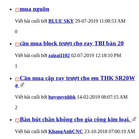
mua nguồn
Viết bài cuối bởi
BLUE SKY
29-07-2019
11:08:53 AM
0
cần mua block trượt cho ray TBI bản 20
Viết bài cuối bởi
zaizai1102
02-07-2019
12:18:10 PM
1
Cần mua cặp ray trượt cho em THK SR20W
ạ
Viết bài cuối bởi
huyquynhbk
14-02-2019
08:07:15 AM
2
Bàn hút chân không cho gia công kim loại.
Viết bài cuối bởi
KhangAnhCNC
23-10-2018
07:00:19 AM