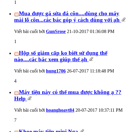
1
Mua được gá sửa đá côn....dùng cho máy
mài lỗ côn...các bác góp ý cách dùng với ạh
Viết bài cuối bởi
GunSrose
21-10-2017
01:36:08 PM
1
Hộp số giảm cấp ko biết sử dụng thế
nào....các bác xem giúp thế ạh
Viết bài cuối bởi
hung1706
26-07-2017
11:18:48 PM
4
Máy tiện này có thể mua được không ạ ??
Help
Viết bài cuối bởi
hoanghoavt84
20-07-2017
10:37:11 PM
7
Khoe máy tiện mini Nga