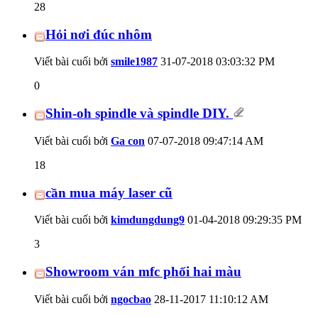
28
Hỏi nơi đúc nhôm
Viết bài cuối bởi
smile1987
31-07-2018
03:03:32 PM
0
Shin-oh spindle và spindle DIY.
Viết bài cuối bởi
Ga con
07-07-2018
09:47:14 AM
18
cần mua máy laser cũ
Viết bài cuối bởi
kimdungdung9
01-04-2018
09:29:35 PM
3
Showroom ván mfc phối hai màu
Viết bài cuối bởi
ngocbao
28-11-2017
11:10:12 AM