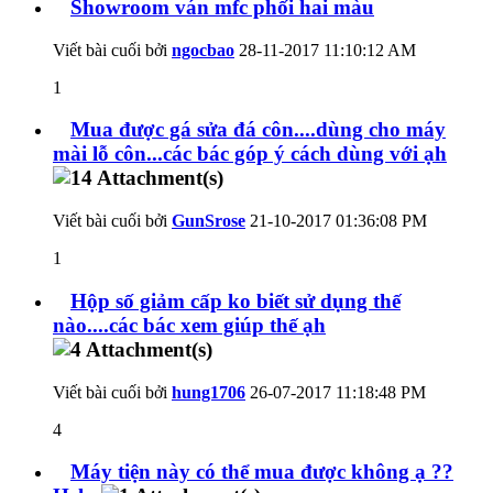
Showroom ván mfc phối hai màu
Viết bài cuối bởi
ngocbao
28-11-2017
11:10:12 AM
1
Mua được gá sửa đá côn....dùng cho máy
mài lỗ côn...các bác góp ý cách dùng với ạh
Viết bài cuối bởi
GunSrose
21-10-2017
01:36:08 PM
1
Hộp số giảm cấp ko biết sử dụng thế
nào....các bác xem giúp thế ạh
Viết bài cuối bởi
hung1706
26-07-2017
11:18:48 PM
4
Máy tiện này có thể mua được không ạ ??