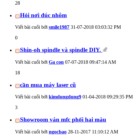
28
Hỏi nơi đúc nhôm
Viết bài cuối bởi
smile1987
31-07-2018
03:03:32 PM
0
Shin-oh spindle và spindle DIY.
Viết bài cuối bởi
Ga con
07-07-2018
09:47:14 AM
18
cần mua máy laser cũ
Viết bài cuối bởi
kimdungdung9
01-04-2018
09:29:35 PM
3
Showroom ván mfc phối hai màu
Viết bài cuối bởi
ngocbao
28-11-2017
11:10:12 AM