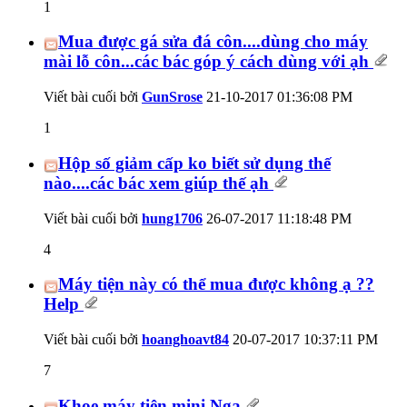
1
Mua được gá sửa đá côn....dùng cho máy
mài lỗ côn...các bác góp ý cách dùng với ạh
Viết bài cuối bởi
GunSrose
21-10-2017
01:36:08 PM
1
Hộp số giảm cấp ko biết sử dụng thế
nào....các bác xem giúp thế ạh
Viết bài cuối bởi
hung1706
26-07-2017
11:18:48 PM
4
Máy tiện này có thể mua được không ạ ??
Help
Viết bài cuối bởi
hoanghoavt84
20-07-2017
10:37:11 PM
7
Khoe máy tiện mini Nga