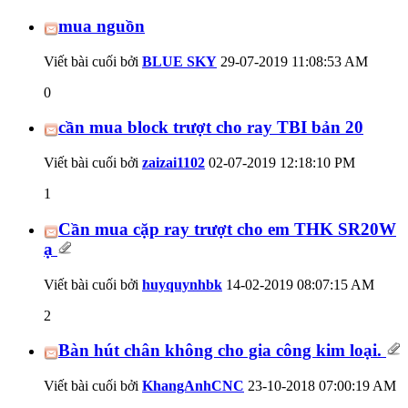
mua nguồn
Viết bài cuối bởi
BLUE SKY
29-07-2019
11:08:53 AM
0
cần mua block trượt cho ray TBI bản 20
Viết bài cuối bởi
zaizai1102
02-07-2019
12:18:10 PM
1
Cần mua cặp ray trượt cho em THK SR20W
ạ
Viết bài cuối bởi
huyquynhbk
14-02-2019
08:07:15 AM
2
Bàn hút chân không cho gia công kim loại.
Viết bài cuối bởi
KhangAnhCNC
23-10-2018
07:00:19 AM