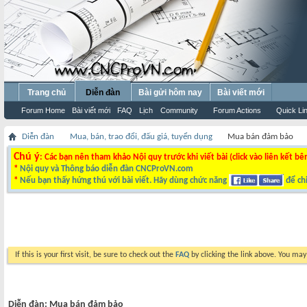
Trang chủ
Diễn đàn
Bài gửi hôm nay
Bài viết mới
Forum Home
Bài viết mới
FAQ
Lịch
Community
Forum Actions
Quick Li
Diễn đàn
Mua, bán, trao đổi, đấu giá, tuyển dụng
Mua bán đảm bảo
Chú ý
: Các bạn nên tham khảo Nội quy trước khi viết bài (click vào liên kết bê
*
Nội quy và Thông báo diễn đàn CNCProVN.com
*
Nếu bạn thấy hứng thú với bài viết. Hãy dùng chức năng
để chi
If this is your first visit, be sure to check out the
FAQ
by clicking the link above. You ma
Diễn đàn:
Mua bán đảm bảo