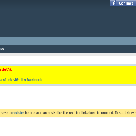
nks
n dưới).
a sẻ bài viết lên facebook
.
y have to
register
before you can post: click the register link above to proceed. To start view