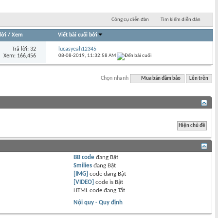
Công cụ diễn đàn
Tìm kiếm diễn đàn
lời
/
Xem
Viết bài cuối bởi
Trả lời: 32
lucasyeah12345
Xem: 166,456
08-08-2019,
11:32:58 AM
Chọn nhanh
Mua bán đảm bảo
Lên trên
BB code
đang
Bật
Smilies
đang
Bật
[IMG]
code đang
Bật
[VIDEO]
code is
Bật
HTML code đang
Tắt
Nội quy - Quy định