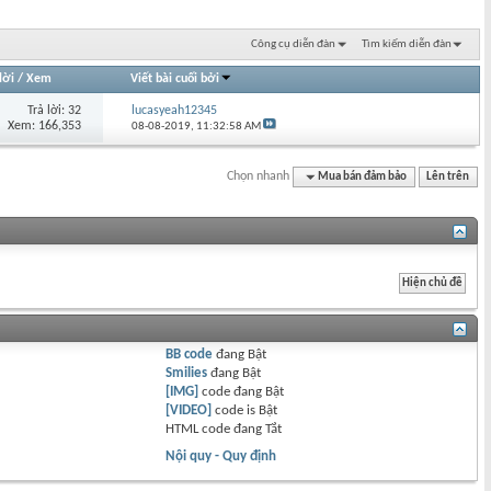
Công cụ diễn đàn
Tìm kiếm diễn đàn
lời
/
Xem
Viết bài cuối bởi
Trả lời: 32
lucasyeah12345
Xem: 166,353
08-08-2019,
11:32:58 AM
Chọn nhanh
Mua bán đảm bảo
Lên trên
BB code
đang
Bật
Smilies
đang
Bật
[IMG]
code đang
Bật
[VIDEO]
code is
Bật
HTML code đang
Tắt
Nội quy - Quy định