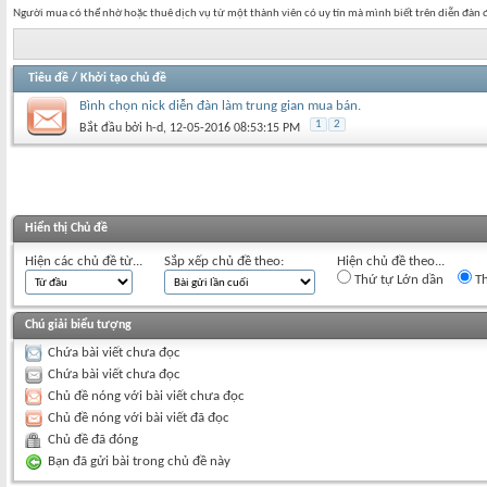
Người mua có thể nhờ hoặc thuê dịch vụ từ một thành viên có uy tín mà mình biết trên diễn đàn để
Tiêu đề
/
Khởi tạo chủ đề
Bình chọn nick diễn đàn làm trung gian mua bán.
1
2
Bắt đầu bởi
h-d
‎, 12-05-2016 08:53:15 PM
Hiển thị Chủ đề
Hiện các chủ đề từ...
Sắp xếp chủ đề theo:
Hiện chủ đề theo...
Thứ tự Lớn dần
Th
Chú giải biểu tượng
Chứa bài viết chưa đọc
Chứa bài viết chưa đọc
Chủ đề nóng với bài viết chưa đọc
Chủ đề nóng với bài viết đã đọc
Chủ đề đã đóng
Bạn đã gửi bài trong chủ đề này