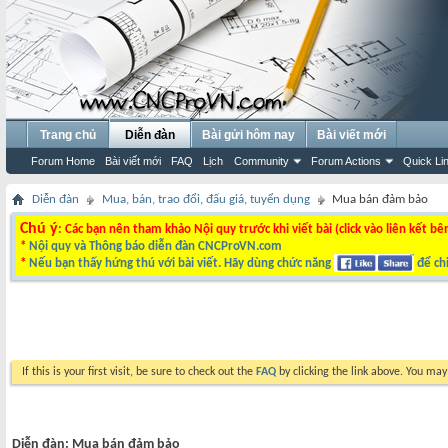
Trang chủ
Diễn đàn
Bài gửi hôm nay
Bài viết mới
Forum Home
Bài viết mới
FAQ
Lịch
Community
Forum Actions
Quick Li
Diễn đàn
Mua, bán, trao đổi, đấu giá, tuyển dụng
Mua bán đảm bảo
Chú ý
: Các bạn nên tham khảo Nội quy trước khi viết bài (click vào liên kết bê
*
Nội quy và Thông báo diễn đàn CNCProVN.com
*
Nếu bạn thấy hứng thú với bài viết. Hãy dùng chức năng
để chi
If this is your first visit, be sure to check out the
FAQ
by clicking the link above. You ma
Diễn đàn:
Mua bán đảm bảo