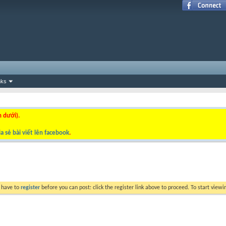
nks
n dưới).
a sẻ bài viết lên facebook
.
y have to
register
before you can post: click the register link above to proceed. To start view