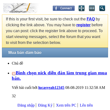
If this is your first visit, be sure to check out the
FAQ
by
clicking the link above. You may have to
register
before
you can post: click the register link above to proceed. To
start viewing messages, select the forum that you want
to visit from the selection below.
Mua bán đảm bảo
Chủ đề
Bình chọn nick diễn đàn làm trung gian mua
bán.
Viết bài cuối bởi
lucasyeah12345
08-08-2019
11:32:58 AM
32
Đăng nhập
Đăng Ký
Xem trên PC
Lên trên