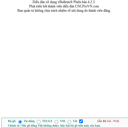
Diễn đàn sử dụng vBulletin® Phiên bản 4.2.3.
Phát triển bởi thành viên diễn đàn CNCProVN.com
Ban quản trị không chịu trách nhiệm về nội dung do thành viên đăng.
Bộ gõ:
Tự động
TELEX
VNI
Tắt
[Ẩn Bộ Gõ - F12]
Chính tả | Nếu gõ tiếng Việt không được, hãy bật bộ gõ trên máy của bạn.