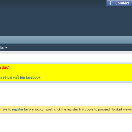
nks
n dưới).
a sẻ bài viết lên facebook
.
y have to
register
before you can post: click the register link above to proceed. To start view