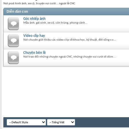
Nơi post hình ảnh, xe cộ, truyện vui cười... ngoài lề CNC
Diễn đàn con
Góc nhiếp ảnh
Mẫu ảnh, gái xinh, xe cộ, côn trùng, phong cảnh...
Video clip hay
Nơi chuyên giới thiệu các video clip về khoa học, kỹ thuật, đời sống v.v...
Chuyện bên lề
Nơi trao đổi những chuyện ngoài CNC, những chuyện vui cười dí dỏm...