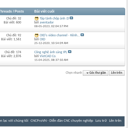
Threads / Posts
Bài viết cuối
Chủ đề: 32
Tập tành chộp ảnh :D
Bài viết: 600
bởi
aventador
08-05-2023,
02:04:57 PM
Chủ đề: 92
CKD's video channel - Kênh...
Bài viết: 1,561
bởi
CKD
25-12-2020,
10:54:09 AM
Chủ đề: 174
Công nghệ ánh sáng IPL
Bài viết: 2,876
bởi
VietCAD Co.
15-04-2025,
08:37:50 AM
Chọn nhanh
Góc thư giãn
Lên trên
ên lạc với chúng tôi
CNCProVN - Diễn đàn CNC chuyên nghiệp
Lưu trữ
Lên trên