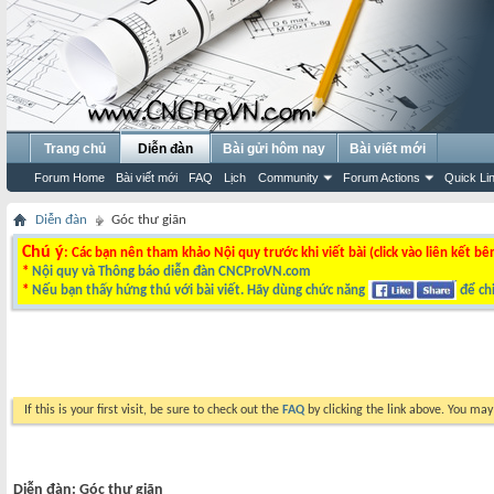
Trang chủ
Diễn đàn
Bài gửi hôm nay
Bài viết mới
Forum Home
Bài viết mới
FAQ
Lịch
Community
Forum Actions
Quick Li
Diễn đàn
Góc thư giãn
Chú ý
: Các bạn nên tham khảo Nội quy trước khi viết bài (click vào liên kết bê
*
Nội quy và Thông báo diễn đàn CNCProVN.com
*
Nếu bạn thấy hứng thú với bài viết. Hãy dùng chức năng
để chi
If this is your first visit, be sure to check out the
FAQ
by clicking the link above. You ma
Diễn đàn:
Góc thư giãn