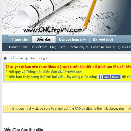
Trang chủ
Diễn đàn
Bài gửi hôm nay
Bài viết mới
Forum Home
Bài viết mới
FAQ
Lịch
Community
Forum Actions
Quick Li
Diễn đàn
Góc thư giãn
Chú ý
: Các bạn nên tham khảo Nội quy trước khi viết bài (click vào liên kết bê
*
Nội quy và Thông báo diễn đàn CNCProVN.com
*
Nếu bạn thấy hứng thú với bài viết. Hãy dùng chức năng
để chi
If this is your first visit, be sure to check out the
FAQ
by clicking the link above. You ma
Diễn đàn:
Góc thư giãn