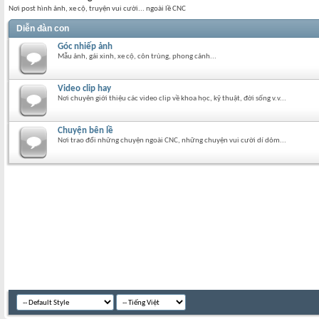
Nơi post hình ảnh, xe cộ, truyện vui cười... ngoài lề CNC
Diễn đàn con
Góc nhiếp ảnh
Mẫu ảnh, gái xinh, xe cộ, côn trùng, phong cảnh...
Video clip hay
Nơi chuyên giới thiệu các video clip về khoa học, kỹ thuật, đời sống v.v...
Chuyện bên lề
Nơi trao đổi những chuyện ngoài CNC, những chuyện vui cười dí dỏm...