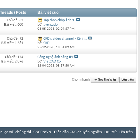
Threads / Posts
Bài viết cuối
Chủ đề: 32
Tập tành chộp ảnh :D
Bài viết: 600
bởi
aventador
08-05-2023,
02:04:57 PM
Chủ đề: 92
CKD's video channel - Kênh...
Bài viết: 1,561
bởi
CKD
25-12-2020,
10:54:09 AM
Chủ đề: 174
Công nghệ ánh sáng IPL
Bài viết: 2,876
bởi
VietCAD Co.
15-04-2025,
08:37:50 AM
Chọn nhanh
Góc thư giãn
Lên trên
ên lạc với chúng tôi
CNCProVN - Diễn đàn CNC chuyên nghiệp
Lưu trữ
Lên trên