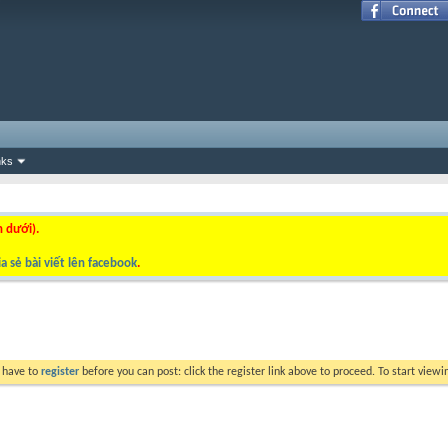
nks
n dưới).
a sẻ bài viết lên facebook
.
y have to
register
before you can post: click the register link above to proceed. To start view