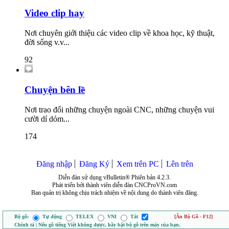
Video clip hay
Nơi chuyên giới thiệu các video clip về khoa học, kỹ thuật,
đời sống v.v...
92
Chuyện bên lề
Nơi trao đổi những chuyện ngoài CNC, những chuyện vui
cười dí dỏm...
174
Đăng nhập
Đăng Ký
Xem trên PC
Lên trên
Diễn đàn sử dụng vBulletin® Phiên bản 4.2.3.
Phát triển bởi thành viên diễn đàn CNCProVN.com
Ban quản trị không chịu trách nhiệm về nội dung do thành viên đăng.
Bộ gõ:
Tự động
TELEX
VNI
Tắt
[Ẩn Bộ Gõ - F12]
Chính tả | Nếu gõ tiếng Việt không được, hãy bật bộ gõ trên máy của bạn.