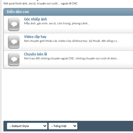
Nơi post hình ảnh, xe cộ, truyện vui cười... ngoài lề CNC
Diễn đàn con
Góc nhiếp ảnh
Mẫu ảnh, gái xinh, xe cộ, côn trùng, phong cảnh...
Video clip hay
Nơi chuyên giới thiệu các video clip về khoa học, kỹ thuật, đời sống v.v...
Chuyện bên lề
Nơi trao đổi những chuyện ngoài CNC, những chuyện vui cười dí dỏm...