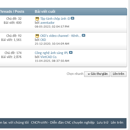
Threads / Posts
Bài viết cuối
Chủ đề: 32
Tập tành chộp ảnh :D
Bài viết: 600
bởi
aventador
08-05-2023,
02:04:57 PM
Chủ đề: 92
CKD's video channel - Kênh...
Bài viết: 1,561
bởi
CKD
25-12-2020,
10:54:09 AM
Chủ đề: 174
Công nghệ ánh sáng IPL
Bài viết: 2,876
bởi
VietCAD Co.
15-04-2025,
08:37:50 AM
Chọn nhanh
Góc thư giãn
Lên trên
ên lạc với chúng tôi
CNCProVN - Diễn đàn CNC chuyên nghiệp
Lưu trữ
Lên trên