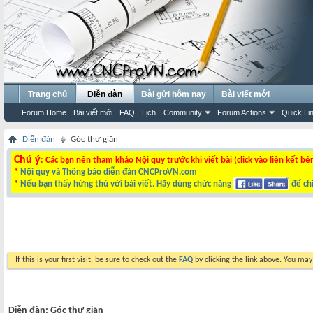
Trang chủ
Diễn đàn
Bài gửi hôm nay
Bài viết mới
Forum Home
Bài viết mới
FAQ
Lịch
Community
Forum Actions
Quick Li
Diễn đàn
Góc thư giãn
Chú ý
: Các bạn nên tham khảo Nội quy trước khi viết bài (click vào liên kết bê
*
Nội quy và Thông báo diễn đàn CNCProVN.com
*
Nếu bạn thấy hứng thú với bài viết. Hãy dùng chức năng
để chi
If this is your first visit, be sure to check out the
FAQ
by clicking the link above. You ma
Diễn đàn:
Góc thư giãn