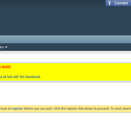
nks
n dưới).
a sẻ bài viết lên facebook
.
y have to
register
before you can post: click the register link above to proceed. To start view