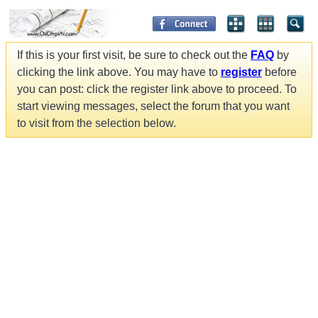
If this is your first visit, be sure to check out the
FAQ
by
clicking the link above. You may have to
register
before
you can post: click the register link above to proceed. To
start viewing messages, select the forum that you want
to visit from the selection below.