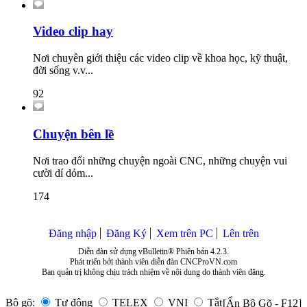
Video clip hay
Nơi chuyên giới thiệu các video clip về khoa học, kỹ thuật,
đời sống v.v...
92
Chuyện bên lề
Nơi trao đổi những chuyện ngoài CNC, những chuyện vui
cười dí dỏm...
174
Đăng nhập
Đăng Ký
Xem trên PC
Lên trên
Diễn đàn sử dụng vBulletin® Phiên bản 4.2.3.
Phát triển bởi thành viên diễn đàn CNCProVN.com
Ban quản trị không chịu trách nhiệm về nội dung do thành viên đăng.
Bộ gõ:
Tự động
TELEX
VNI
Tắt
[Ẩn Bộ Gõ - F12]