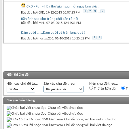
CKD - Fun - Hãy thư giản sau mỗi ngày làm việc.
1
2
3
...
7
Bắt đầu bởi
CKD
‎, 19-12-2013 10:07:23 PM
Bắn ảnh sao cho trúng chổ cần rỏ nét
Bắt đầu bởi
Mr.L
‎, 07-03-2016 12:14:31 PM
Đám cưới .......Đám cưới về trên làng quê !
1
2
Bắt đầu bởi
hoctap256
‎, 01-10-2015 10:25:52 PM
Hiển thị Chủ đề
Hiện các chủ đề từ...
Sắp xếp chủ đề theo:
Hiện chủ đề theo...
Thứ tự Lớn dần
Th
Chú giải biểu tượng
Chứa bài viết chưa đọc
Chứa bài viết chưa đọc
Chủ đề nóng với bài viết chưa đọc
Chủ đề nóng với bài viết đã đọc