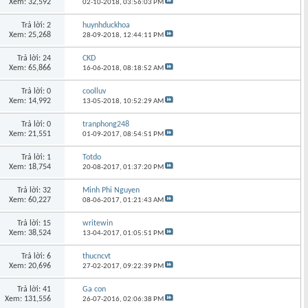
Xem: 32,592
02-10-2018,
03:56:03 PM
Trả lời: 2
huynhduckhoa
Xem: 25,268
28-09-2018,
12:44:11 PM
Trả lời: 24
CKD
Xem: 65,866
16-06-2018,
08:18:52 AM
Trả lời: 0
coolluv
Xem: 14,992
13-05-2018,
10:52:29 AM
Trả lời: 0
tranphong248
Xem: 21,551
01-09-2017,
08:54:51 PM
Trả lời: 1
Totdo
Xem: 18,754
20-08-2017,
01:37:20 PM
Trả lời: 32
Minh Phi Nguyen
Xem: 60,227
08-06-2017,
01:21:43 AM
Trả lời: 15
writewin
Xem: 38,524
13-04-2017,
01:05:51 PM
Trả lời: 6
thucncvt
Xem: 20,696
27-02-2017,
09:22:39 PM
Trả lời: 41
Ga con
Xem: 131,556
26-07-2016,
02:06:38 PM