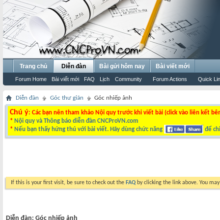
Trang chủ
Diễn đàn
Bài gửi hôm nay
Bài viết mới
Forum Home
Bài viết mới
FAQ
Lịch
Community
Forum Actions
Quick Li
Diễn đàn
Góc thư giãn
Góc nhiếp ảnh
Chú ý
: Các bạn nên tham khảo Nội quy trước khi viết bài (click vào liên kết bê
*
Nội quy và Thông báo diễn đàn CNCProVN.com
*
Nếu bạn thấy hứng thú với bài viết. Hãy dùng chức năng
để chi
If this is your first visit, be sure to check out the
FAQ
by clicking the link above. You ma
Diễn đàn:
Góc nhiếp ảnh