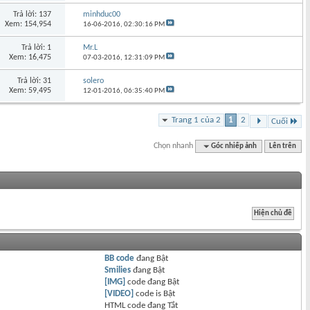
Trả lời: 137
minhduc00
Xem: 154,954
16-06-2016,
02:30:16 PM
Trả lời: 1
Mr.L
Xem: 16,475
07-03-2016,
12:31:09 PM
Trả lời: 31
solero
Xem: 59,495
12-01-2016,
06:35:40 PM
Trang 1 của 2
1
2
Cuối
Chọn nhanh
Góc nhiếp ảnh
Lên trên
BB code
đang
Bật
Smilies
đang
Bật
[IMG]
code đang
Bật
[VIDEO]
code is
Bật
HTML code đang
Tắt