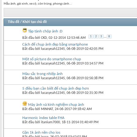
Mẫu ảnh, gái xinh, xe cộ, côn trùng, phong cảnh...
Tiêu đề
/
Khởi tạo chủ đề
Tập tành chộp ảnh :D
1
2
3
...
8
Bắt đầu bởi
CKD
‎, 02-12-2014 12:53:46 AM
Cách để chụp ảnh đẹp bằng smartphone
Bắt đầu bởi
lucasyeah12345
‎, 06-08-2019 02:42:05 PM
Một số picture do smartphone chụp
Bắt đầu bởi
lucasyeah12345
‎, 06-08-2019 03:14:57 PM
Màu sắc trong nhiếp ảnh
Bắt đầu bởi
lucasyeah12345
‎, 06-08-2019 02:56:38 PM
5 điều bạn cần biết để chụp ảnh đẹp hơn
Bắt đầu bởi
lucasyeah12345
‎, 06-08-2019 02:31:30 PM
Máy ảnh và kinh nghiệm chụp ảnh
Bắt đầu bởi
MINHAT
‎, 24-06-2017 09:18:42 AM
Harmonic index table FHA
Bắt đầu bởi
itanium7000
‎, 18-11-2014 01:40:49 PM
Gần 1k ảnh nền cho ios
Bắt đầu bởi
issco
‎, 26-07-2018 03:42:02 PM