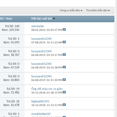
Công cụ diễn đàn
Tìm kiếm diễn đàn
lời
/
Xem
Viết bài cuối bởi
Trả lời: 140
aventador
Xem: 229,545
08-05-2023,
02:04:57 PM
Trả lời: 1
lucasyeah12345
Xem: 55,093
07-08-2019,
10:11:23 AM
Trả lời: 0
lucasyeah12345
Xem: 18,767
06-08-2019,
03:14:57 PM
Trả lời: 0
lucasyeah12345
Xem: 47,529
06-08-2019,
02:56:38 PM
Trả lời: 0
lucasyeah12345
Xem: 34,803
06-08-2019,
02:31:30 PM
Trả lời: 19
Ống nối máy cnc co giãn
Xem: 72,982
10-12-2018,
01:38:15 PM
Trả lời: 16
bigboy061293
Xem: 32,478
10-12-2018,
12:12:51 PM
Trả lời: 1
mauthietke247