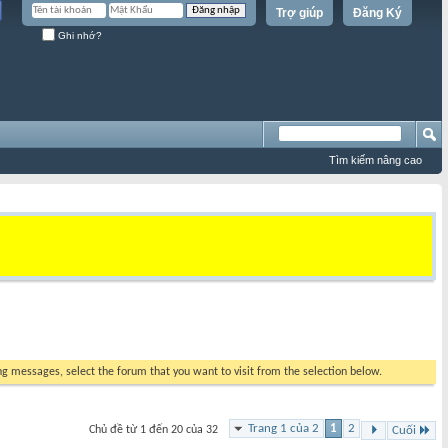
Trợ giúp
Đăng Ký
Ghi nhớ?
Tìm kiếm nâng cao
ing messages, select the forum that you want to visit from the selection below.
Trang 1 của 2
1
2
Chủ đề từ 1 đến 20 của 32
Cuối