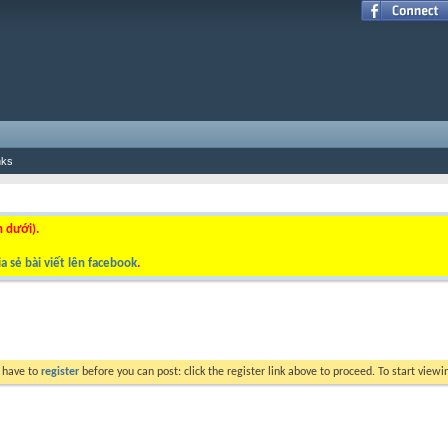
nks
n dưới).
a sẻ bài viết lên facebook
.
y have to
register
before you can post: click the register link above to proceed. To start view