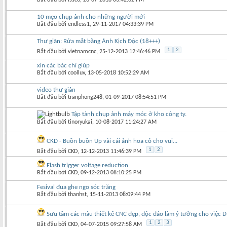
10 mẹo chụp ảnh cho những người mới
Bắt đầu bởi
endless1
‎, 29-11-2017 04:33:39 PM
Thư giãn: Rửa mắt bằng Ảnh Kịch Độc (18+++)
1
2
Bắt đầu bởi
vietnamcnc
‎, 25-12-2013 12:46:46 PM
xin các bác chỉ giúp
Bắt đầu bởi
coolluv
‎, 13-05-2018 10:52:29 AM
video thư giản
Bắt đầu bởi
tranphong248
‎, 01-09-2017 08:54:51 PM
Tập tành chụp ảnh máy móc ở kho công ty.
Bắt đầu bởi
tinoryukai
‎, 10-08-2017 11:24:27 AM
CKD - Buồn buồn Up vài cái ảnh hoa cỏ cho vui...
1
2
Bắt đầu bởi
CKD
‎, 12-12-2013 11:46:39 PM
Flash trigger voltage reduction
Bắt đầu bởi
CKD
‎, 09-12-2013 08:10:25 PM
Fesival đua ghe ngo sóc trăng
Bắt đầu bởi
thanhst
‎, 15-11-2013 08:09:44 PM
Sưu tầm các mẫu thiết kế CNC đẹp, độc đáo làm ý tưởng cho việc D
1
2
3
Bắt đầu bởi
CKD
‎, 04-07-2015 09:27:58 AM