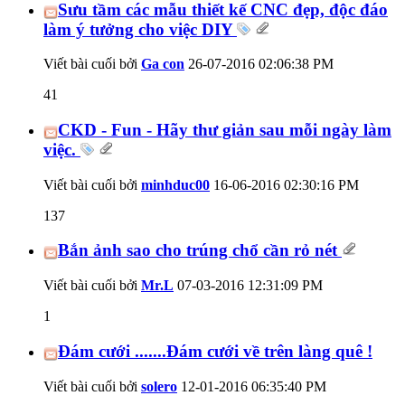
Sưu tầm các mẫu thiết kế CNC đẹp, độc đáo
làm ý tưởng cho việc DIY
Viết bài cuối bởi
Ga con
26-07-2016
02:06:38 PM
41
CKD - Fun - Hãy thư giản sau mỗi ngày làm
việc.
Viết bài cuối bởi
minhduc00
16-06-2016
02:30:16 PM
137
Bắn ảnh sao cho trúng chổ cần rỏ nét
Viết bài cuối bởi
Mr.L
07-03-2016
12:31:09 PM
1
Đám cưới .......Đám cưới về trên làng quê !
Viết bài cuối bởi
solero
12-01-2016
06:35:40 PM