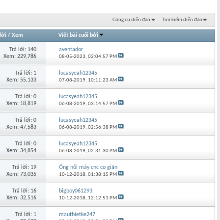
Công cụ diễn đàn
Tìm kiếm diễn đàn
lời
/
Xem
Viết bài cuối bởi
Trả lời: 140
aventador
Xem: 229,786
08-05-2023,
02:04:57 PM
Trả lời: 1
lucasyeah12345
Xem: 55,133
07-08-2019,
10:11:23 AM
Trả lời: 0
lucasyeah12345
Xem: 18,819
06-08-2019,
03:14:57 PM
Trả lời: 0
lucasyeah12345
Xem: 47,583
06-08-2019,
02:56:38 PM
Trả lời: 0
lucasyeah12345
Xem: 34,854
06-08-2019,
02:31:30 PM
Trả lời: 19
Ống nối máy cnc co giãn
Xem: 73,035
10-12-2018,
01:38:15 PM
Trả lời: 16
bigboy061293
Xem: 32,516
10-12-2018,
12:12:51 PM
Trả lời: 1
mauthietke247