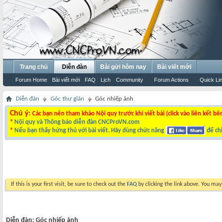
Trang chủ
Diễn đàn
Bài gửi hôm nay
Bài viết mới
Forum Home
Bài viết mới
FAQ
Lịch
Community
Forum Actions
Quick Li
Diễn đàn
Góc thư giãn
Góc nhiếp ảnh
Chú ý
: Các bạn nên tham khảo Nội quy trước khi viết bài (click vào liên kết bê
*
Nội quy và Thông báo diễn đàn CNCProVN.com
*
Nếu bạn thấy hứng thú với bài viết. Hãy dùng chức năng
để chi
If this is your first visit, be sure to check out the
FAQ
by clicking the link above. You ma
Diễn đàn:
Góc nhiếp ảnh