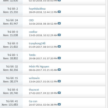
Xem: 32,630
02-10-2018,
03:56:03 PM
Trả lời: 2
huynhduckhoa
Xem: 25,310
28-09-2018,
12:44:11 PM
Trả lời: 24
CKD
Xem: 65,947
16-06-2018,
08:18:52 AM
Trả lời: 0
coolluv
Xem: 15,038
13-05-2018,
10:52:29 AM
Trả lời: 0
tranphong248
Xem: 21,602
01-09-2017,
08:54:51 PM
Trả lời: 1
Totdo
Xem: 18,802
20-08-2017,
01:37:20 PM
Trả lời: 32
Minh Phi Nguyen
Xem: 60,356
08-06-2017,
01:21:43 AM
Trả lời: 15
writewin
Xem: 38,579
13-04-2017,
01:05:51 PM
Trả lời: 6
thucncvt
Xem: 20,740
27-02-2017,
09:22:39 PM
Trả lời: 41
Ga con
Xem: 131,683
26-07-2016,
02:06:38 PM