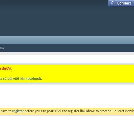
nks
n dưới).
a sẻ bài viết lên facebook
.
y have to
register
before you can post: click the register link above to proceed. To start view