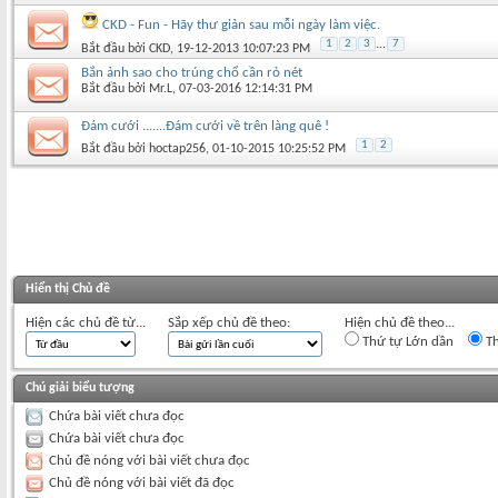
CKD - Fun - Hãy thư giản sau mỗi ngày làm việc.
1
2
3
...
7
Bắt đầu bởi
CKD
‎, 19-12-2013 10:07:23 PM
Bắn ảnh sao cho trúng chổ cần rỏ nét
Bắt đầu bởi
Mr.L
‎, 07-03-2016 12:14:31 PM
Đám cưới .......Đám cưới về trên làng quê !
1
2
Bắt đầu bởi
hoctap256
‎, 01-10-2015 10:25:52 PM
Hiển thị Chủ đề
Hiện các chủ đề từ...
Sắp xếp chủ đề theo:
Hiện chủ đề theo...
Thứ tự Lớn dần
Th
Chú giải biểu tượng
Chứa bài viết chưa đọc
Chứa bài viết chưa đọc
Chủ đề nóng với bài viết chưa đọc
Chủ đề nóng với bài viết đã đọc