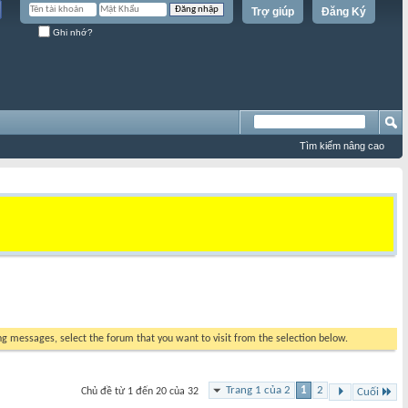
Trợ giúp
Đăng Ký
Ghi nhớ?
Tìm kiếm nâng cao
ing messages, select the forum that you want to visit from the selection below.
Trang 1 của 2
1
2
Chủ đề từ 1 đến 20 của 32
Cuối