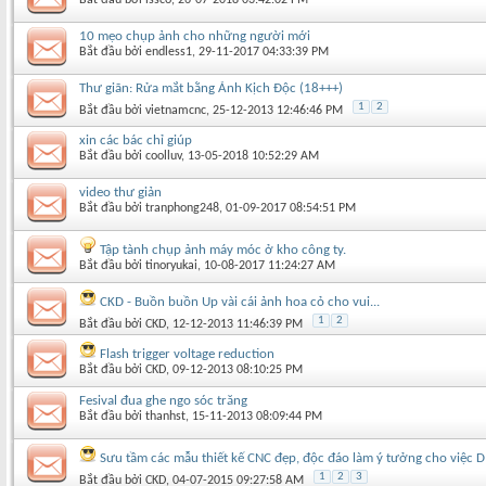
10 mẹo chụp ảnh cho những người mới
Bắt đầu bởi
endless1
‎, 29-11-2017 04:33:39 PM
Thư giãn: Rửa mắt bằng Ảnh Kịch Độc (18+++)
1
2
Bắt đầu bởi
vietnamcnc
‎, 25-12-2013 12:46:46 PM
xin các bác chỉ giúp
Bắt đầu bởi
coolluv
‎, 13-05-2018 10:52:29 AM
video thư giản
Bắt đầu bởi
tranphong248
‎, 01-09-2017 08:54:51 PM
Tập tành chụp ảnh máy móc ở kho công ty.
Bắt đầu bởi
tinoryukai
‎, 10-08-2017 11:24:27 AM
CKD - Buồn buồn Up vài cái ảnh hoa cỏ cho vui...
1
2
Bắt đầu bởi
CKD
‎, 12-12-2013 11:46:39 PM
Flash trigger voltage reduction
Bắt đầu bởi
CKD
‎, 09-12-2013 08:10:25 PM
Fesival đua ghe ngo sóc trăng
Bắt đầu bởi
thanhst
‎, 15-11-2013 08:09:44 PM
Sưu tầm các mẫu thiết kế CNC đẹp, độc đáo làm ý tưởng cho việc D
1
2
3
Bắt đầu bởi
CKD
‎, 04-07-2015 09:27:58 AM