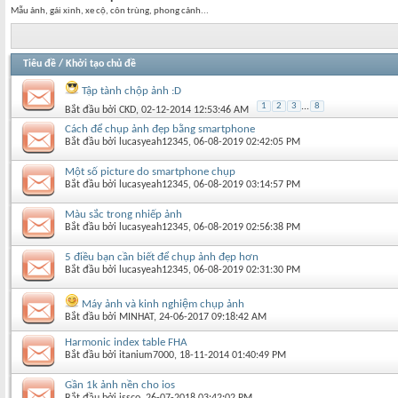
Mẫu ảnh, gái xinh, xe cộ, côn trùng, phong cảnh...
Tiêu đề
/
Khởi tạo chủ đề
Tập tành chộp ảnh :D
1
2
3
...
8
Bắt đầu bởi
CKD
‎, 02-12-2014 12:53:46 AM
Cách để chụp ảnh đẹp bằng smartphone
Bắt đầu bởi
lucasyeah12345
‎, 06-08-2019 02:42:05 PM
Một số picture do smartphone chụp
Bắt đầu bởi
lucasyeah12345
‎, 06-08-2019 03:14:57 PM
Màu sắc trong nhiếp ảnh
Bắt đầu bởi
lucasyeah12345
‎, 06-08-2019 02:56:38 PM
5 điều bạn cần biết để chụp ảnh đẹp hơn
Bắt đầu bởi
lucasyeah12345
‎, 06-08-2019 02:31:30 PM
Máy ảnh và kinh nghiệm chụp ảnh
Bắt đầu bởi
MINHAT
‎, 24-06-2017 09:18:42 AM
Harmonic index table FHA
Bắt đầu bởi
itanium7000
‎, 18-11-2014 01:40:49 PM
Gần 1k ảnh nền cho ios
Bắt đầu bởi
issco
‎, 26-07-2018 03:42:02 PM