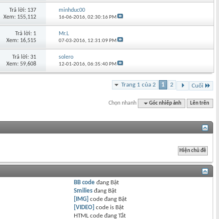
Trả lời: 137
minhduc00
Xem: 155,112
16-06-2016,
02:30:16 PM
Trả lời: 1
Mr.L
Xem: 16,515
07-03-2016,
12:31:09 PM
Trả lời: 31
solero
Xem: 59,608
12-01-2016,
06:35:40 PM
Trang 1 của 2
1
2
Cuối
Chọn nhanh
Góc nhiếp ảnh
Lên trên
BB code
đang
Bật
Smilies
đang
Bật
[IMG]
code đang
Bật
[VIDEO]
code is
Bật
HTML code đang
Tắt