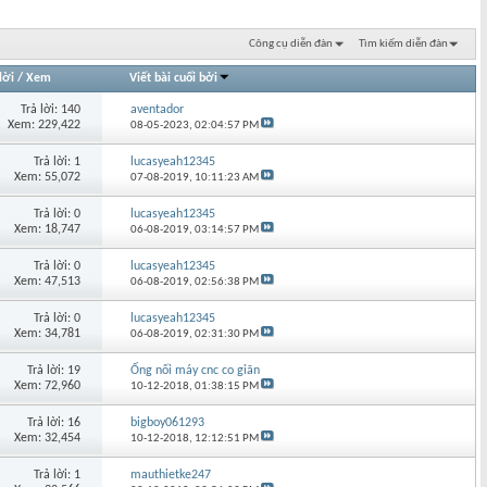
Công cụ diễn đàn
Tìm kiếm diễn đàn
lời
/
Xem
Viết bài cuối bởi
Trả lời: 140
aventador
Xem: 229,422
08-05-2023,
02:04:57 PM
Trả lời: 1
lucasyeah12345
Xem: 55,072
07-08-2019,
10:11:23 AM
Trả lời: 0
lucasyeah12345
Xem: 18,747
06-08-2019,
03:14:57 PM
Trả lời: 0
lucasyeah12345
Xem: 47,513
06-08-2019,
02:56:38 PM
Trả lời: 0
lucasyeah12345
Xem: 34,781
06-08-2019,
02:31:30 PM
Trả lời: 19
Ống nối máy cnc co giãn
Xem: 72,960
10-12-2018,
01:38:15 PM
Trả lời: 16
bigboy061293
Xem: 32,454
10-12-2018,
12:12:51 PM
Trả lời: 1
mauthietke247