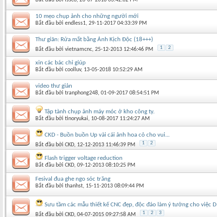
10 mẹo chụp ảnh cho những người mới
Bắt đầu bởi
endless1
‎, 29-11-2017 04:33:39 PM
Thư giãn: Rửa mắt bằng Ảnh Kịch Độc (18+++)
1
2
Bắt đầu bởi
vietnamcnc
‎, 25-12-2013 12:46:46 PM
xin các bác chỉ giúp
Bắt đầu bởi
coolluv
‎, 13-05-2018 10:52:29 AM
video thư giản
Bắt đầu bởi
tranphong248
‎, 01-09-2017 08:54:51 PM
Tập tành chụp ảnh máy móc ở kho công ty.
Bắt đầu bởi
tinoryukai
‎, 10-08-2017 11:24:27 AM
CKD - Buồn buồn Up vài cái ảnh hoa cỏ cho vui...
1
2
Bắt đầu bởi
CKD
‎, 12-12-2013 11:46:39 PM
Flash trigger voltage reduction
Bắt đầu bởi
CKD
‎, 09-12-2013 08:10:25 PM
Fesival đua ghe ngo sóc trăng
Bắt đầu bởi
thanhst
‎, 15-11-2013 08:09:44 PM
Sưu tầm các mẫu thiết kế CNC đẹp, độc đáo làm ý tưởng cho việc D
1
2
3
Bắt đầu bởi
CKD
‎, 04-07-2015 09:27:58 AM