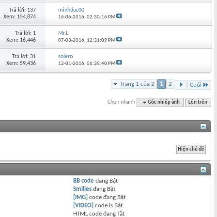
Trả lời: 137
minhduc00
Xem: 154,874
16-06-2016,
02:30:16 PM
Trả lời: 1
Mr.L
Xem: 16,446
07-03-2016,
12:31:09 PM
Trả lời: 31
solero
Xem: 59,436
12-01-2016,
06:35:40 PM
Trang 1 của 2
1
2
Cuối
Chọn nhanh
Góc nhiếp ảnh
Lên trên
BB code
đang
Bật
Smilies
đang
Bật
[IMG]
code đang
Bật
[VIDEO]
code is
Bật
HTML code đang
Tắt