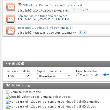
CKD - Fun - Hãy thư giản sau mỗi ngày làm việc.
1
2
3
...
7
Bắt đầu bởi
CKD
‎, 19-12-2013 10:07:23 PM
Bắn ảnh sao cho trúng chổ cần rỏ nét
Bắt đầu bởi
Mr.L
‎, 07-03-2016 12:14:31 PM
Đám cưới .......Đám cưới về trên làng quê !
1
2
Bắt đầu bởi
hoctap256
‎, 01-10-2015 10:25:52 PM
Hiển thị Chủ đề
Hiện các chủ đề từ...
Sắp xếp chủ đề theo:
Hiện chủ đề theo...
Thứ tự Lớn dần
Th
Chú giải biểu tượng
Chứa bài viết chưa đọc
Chứa bài viết chưa đọc
Chủ đề nóng với bài viết chưa đọc
Chủ đề nóng với bài viết đã đọc