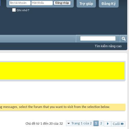
Trợ giúp
Đăng Ký
Ghi nhớ?
Tìm kiếm nâng cao
ing messages, select the forum that you want to visit from the selection below.
Trang 1 của 2
1
2
Chủ đề từ 1 đến 20 của 32
Cuối