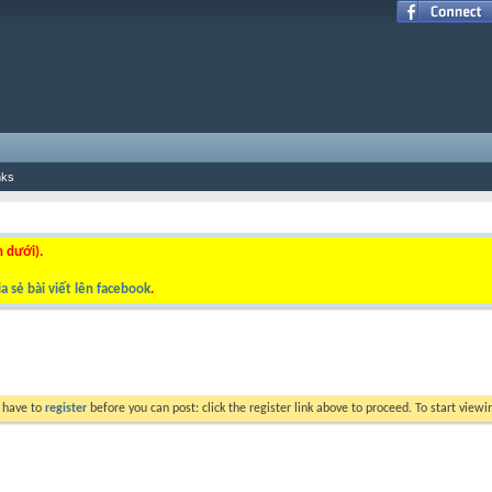
nks
n dưới).
a sẻ bài viết lên facebook
.
y have to
register
before you can post: click the register link above to proceed. To start view