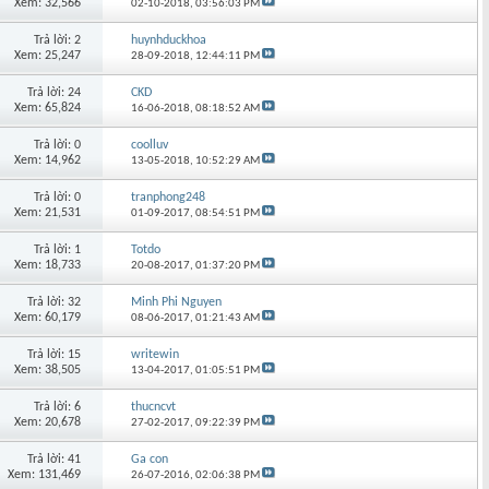
Xem: 32,566
02-10-2018,
03:56:03 PM
Trả lời: 2
huynhduckhoa
Xem: 25,247
28-09-2018,
12:44:11 PM
Trả lời: 24
CKD
Xem: 65,824
16-06-2018,
08:18:52 AM
Trả lời: 0
coolluv
Xem: 14,962
13-05-2018,
10:52:29 AM
Trả lời: 0
tranphong248
Xem: 21,531
01-09-2017,
08:54:51 PM
Trả lời: 1
Totdo
Xem: 18,733
20-08-2017,
01:37:20 PM
Trả lời: 32
Minh Phi Nguyen
Xem: 60,179
08-06-2017,
01:21:43 AM
Trả lời: 15
writewin
Xem: 38,505
13-04-2017,
01:05:51 PM
Trả lời: 6
thucncvt
Xem: 20,678
27-02-2017,
09:22:39 PM
Trả lời: 41
Ga con
Xem: 131,469
26-07-2016,
02:06:38 PM