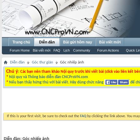
Trang chủ
Diễn đàn
Bài gửi hôm nay
Bài viết mới
Forum Home
Bài viết mới
FAQ
Lịch
Community
Forum Actions
Quick Li
Diễn đàn
Góc thư giãn
Góc nhiếp ảnh
Chú ý
: Các bạn nên tham khảo Nội quy trước khi viết bài (click vào liên kết bê
*
Nội quy và Thông báo diễn đàn CNCProVN.com
*
Nếu bạn thấy hứng thú với bài viết. Hãy dùng chức năng
để chi
If this is your first visit, be sure to check out the
FAQ
by clicking the link above. You ma
Diễn đàn:
Góc nhiếp ảnh