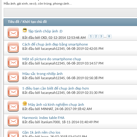
Mẫu ảnh, gái xinh, xe cộ, côn trùng, phong cảnh...
Tiêu đề
/
Khởi tạo chủ đề
Tập tành chộp ảnh :D
1
2
3
...
8
Bắt đầu bởi
CKD
‎, 02-12-2014 12:53:46 AM
Cách để chụp ảnh đẹp bằng smartphone
Bắt đầu bởi
lucasyeah12345
‎, 06-08-2019 02:42:05 PM
Một số picture do smartphone chụp
Bắt đầu bởi
lucasyeah12345
‎, 06-08-2019 03:14:57 PM
Màu sắc trong nhiếp ảnh
Bắt đầu bởi
lucasyeah12345
‎, 06-08-2019 02:56:38 PM
5 điều bạn cần biết để chụp ảnh đẹp hơn
Bắt đầu bởi
lucasyeah12345
‎, 06-08-2019 02:31:30 PM
Máy ảnh và kinh nghiệm chụp ảnh
Bắt đầu bởi
MINHAT
‎, 24-06-2017 09:18:42 AM
Harmonic index table FHA
Bắt đầu bởi
itanium7000
‎, 18-11-2014 01:40:49 PM
Gần 1k ảnh nền cho ios
Bắt đầu bởi
issco
‎, 26-07-2018 03:42:02 PM