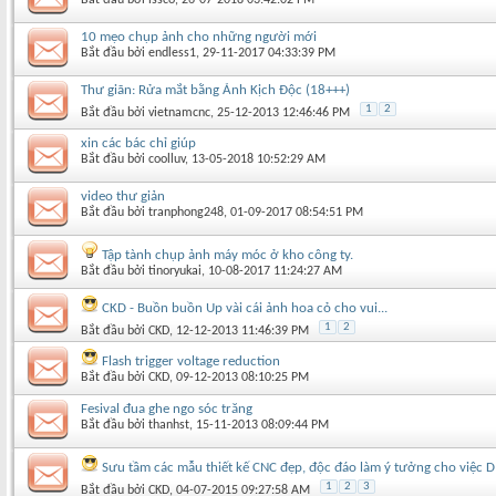
10 mẹo chụp ảnh cho những người mới
Bắt đầu bởi
endless1
‎, 29-11-2017 04:33:39 PM
Thư giãn: Rửa mắt bằng Ảnh Kịch Độc (18+++)
1
2
Bắt đầu bởi
vietnamcnc
‎, 25-12-2013 12:46:46 PM
xin các bác chỉ giúp
Bắt đầu bởi
coolluv
‎, 13-05-2018 10:52:29 AM
video thư giản
Bắt đầu bởi
tranphong248
‎, 01-09-2017 08:54:51 PM
Tập tành chụp ảnh máy móc ở kho công ty.
Bắt đầu bởi
tinoryukai
‎, 10-08-2017 11:24:27 AM
CKD - Buồn buồn Up vài cái ảnh hoa cỏ cho vui...
1
2
Bắt đầu bởi
CKD
‎, 12-12-2013 11:46:39 PM
Flash trigger voltage reduction
Bắt đầu bởi
CKD
‎, 09-12-2013 08:10:25 PM
Fesival đua ghe ngo sóc trăng
Bắt đầu bởi
thanhst
‎, 15-11-2013 08:09:44 PM
Sưu tầm các mẫu thiết kế CNC đẹp, độc đáo làm ý tưởng cho việc D
1
2
3
Bắt đầu bởi
CKD
‎, 04-07-2015 09:27:58 AM