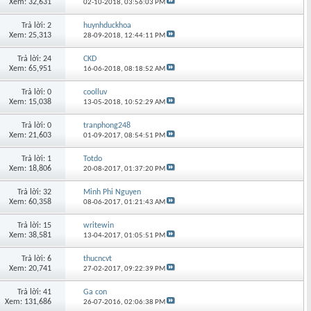
Xem: 32,631
02-10-2018,
03:56:03 PM
Trả lời: 2
huynhduckhoa
Xem: 25,313
28-09-2018,
12:44:11 PM
Trả lời: 24
CKD
Xem: 65,951
16-06-2018,
08:18:52 AM
Trả lời: 0
coolluv
Xem: 15,038
13-05-2018,
10:52:29 AM
Trả lời: 0
tranphong248
Xem: 21,603
01-09-2017,
08:54:51 PM
Trả lời: 1
Totdo
Xem: 18,806
20-08-2017,
01:37:20 PM
Trả lời: 32
Minh Phi Nguyen
Xem: 60,358
08-06-2017,
01:21:43 AM
Trả lời: 15
writewin
Xem: 38,581
13-04-2017,
01:05:51 PM
Trả lời: 6
thucncvt
Xem: 20,741
27-02-2017,
09:22:39 PM
Trả lời: 41
Ga con
Xem: 131,686
26-07-2016,
02:06:38 PM