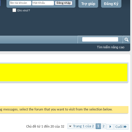
Trợ giúp
Đăng Ký
Ghi nhớ?
Tìm kiếm nâng cao
ing messages, select the forum that you want to visit from the selection below.
Trang 1 của 2
1
2
Chủ đề từ 1 đến 20 của 32
Cuối