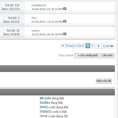
Trả lời: 137
minhduc00
Xem: 155,113
16-06-2016,
02:30:16 PM
Trả lời: 1
Mr.L
Xem: 16,515
07-03-2016,
12:31:09 PM
Trả lời: 31
solero
Xem: 59,610
12-01-2016,
06:35:40 PM
Trang 1 của 2
1
2
Cuối
Chọn nhanh
Góc nhiếp ảnh
Lên trên
BB code
đang
Bật
Smilies
đang
Bật
[IMG]
code đang
Bật
[VIDEO]
code is
Bật
HTML code đang
Tắt