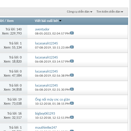
Công cụ diễn đàn
Tìm kiếm diễn đàn
lời
/
Xem
Viết bài cuối bởi
Trả lời: 140
aventador
Xem: 229,793
08-05-2023,
02:04:57 PM
Trả lời: 1
lucasyeah12345
Xem: 55,134
07-08-2019,
10:11:23 AM
Trả lời: 0
lucasyeah12345
Xem: 18,820
06-08-2019,
03:14:57 PM
Trả lời: 0
lucasyeah12345
Xem: 47,584
06-08-2019,
02:56:38 PM
Trả lời: 0
lucasyeah12345
Xem: 34,858
06-08-2019,
02:31:30 PM
Trả lời: 19
Ống nối máy cnc co giãn
Xem: 73,038
10-12-2018,
01:38:15 PM
Trả lời: 16
bigboy061293
Xem: 32,517
10-12-2018,
12:12:51 PM
Trả lời: 1
mauthietke247