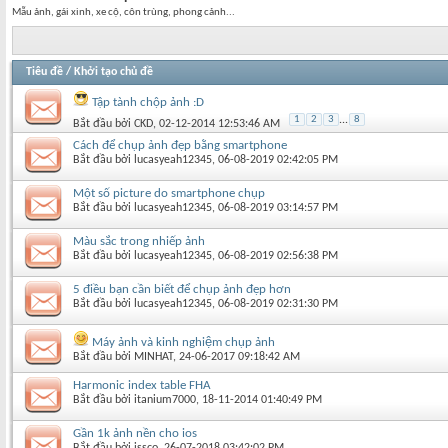
Mẫu ảnh, gái xinh, xe cộ, côn trùng, phong cảnh...
Tiêu đề
/
Khởi tạo chủ đề
Tập tành chộp ảnh :D
1
2
3
...
8
Bắt đầu bởi
CKD
‎, 02-12-2014 12:53:46 AM
Cách để chụp ảnh đẹp bằng smartphone
Bắt đầu bởi
lucasyeah12345
‎, 06-08-2019 02:42:05 PM
Một số picture do smartphone chụp
Bắt đầu bởi
lucasyeah12345
‎, 06-08-2019 03:14:57 PM
Màu sắc trong nhiếp ảnh
Bắt đầu bởi
lucasyeah12345
‎, 06-08-2019 02:56:38 PM
5 điều bạn cần biết để chụp ảnh đẹp hơn
Bắt đầu bởi
lucasyeah12345
‎, 06-08-2019 02:31:30 PM
Máy ảnh và kinh nghiệm chụp ảnh
Bắt đầu bởi
MINHAT
‎, 24-06-2017 09:18:42 AM
Harmonic index table FHA
Bắt đầu bởi
itanium7000
‎, 18-11-2014 01:40:49 PM
Gần 1k ảnh nền cho ios
Bắt đầu bởi
issco
‎, 26-07-2018 03:42:02 PM