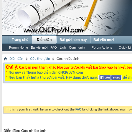
Trang chủ
Diễn đàn
Bài gửi hôm nay
Bài viết mới
Forum Home
Bài viết mới
FAQ
Lịch
Community
Forum Actions
Quick Li
Diễn đàn
Góc thư giãn
Góc nhiếp ảnh
Chú ý
: Các bạn nên tham khảo Nội quy trước khi viết bài (click vào liên kết bê
*
Nội quy và Thông báo diễn đàn CNCProVN.com
*
Nếu bạn thấy hứng thú với bài viết. Hãy dùng chức năng
để chi
If this is your first visit, be sure to check out the
FAQ
by clicking the link above. You ma
Diễn đàn:
Góc nhiếp ảnh