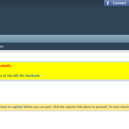
nks
n dưới).
a sẻ bài viết lên facebook
.
y have to
register
before you can post: click the register link above to proceed. To start view