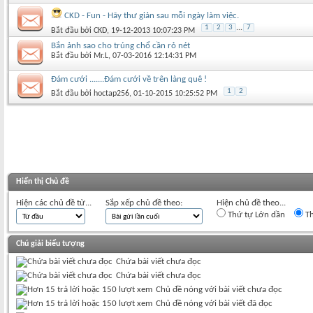
CKD - Fun - Hãy thư giản sau mỗi ngày làm việc.
1
2
3
...
7
Bắt đầu bởi
CKD
‎, 19-12-2013 10:07:23 PM
Bắn ảnh sao cho trúng chổ cần rỏ nét
Bắt đầu bởi
Mr.L
‎, 07-03-2016 12:14:31 PM
Đám cưới .......Đám cưới về trên làng quê !
1
2
Bắt đầu bởi
hoctap256
‎, 01-10-2015 10:25:52 PM
Hiển thị Chủ đề
Hiện các chủ đề từ...
Sắp xếp chủ đề theo:
Hiện chủ đề theo...
Thứ tự Lớn dần
Th
Chú giải biểu tượng
Chứa bài viết chưa đọc
Chứa bài viết chưa đọc
Chủ đề nóng với bài viết chưa đọc
Chủ đề nóng với bài viết đã đọc