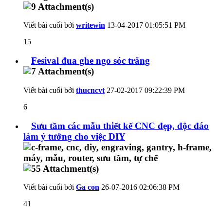
Viết bài cuối bởi
writewin
13-04-2017
01:05:51 PM
15
Fesival đua ghe ngo sóc trăng
Viết bài cuối bởi
thucncvt
27-02-2017
09:22:39 PM
6
Sưu tầm các mẫu thiết kế CNC đẹp, độc đáo
làm ý tưởng cho việc DIY
Viết bài cuối bởi
Ga con
26-07-2016
02:06:38 PM
41