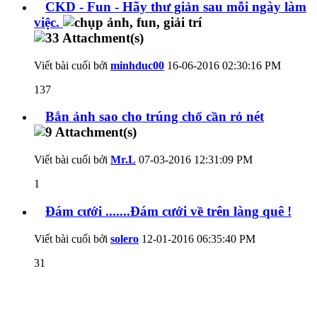
CKD - Fun - Hãy thư giản sau mỗi ngày làm
việc.
Viết bài cuối bởi
minhduc00
16-06-2016
02:30:16 PM
137
Bắn ảnh sao cho trúng chổ cần rỏ nét
Viết bài cuối bởi
Mr.L
07-03-2016
12:31:09 PM
1
Đám cưới .......Đám cưới về trên làng quê !
Viết bài cuối bởi
solero
12-01-2016
06:35:40 PM
31