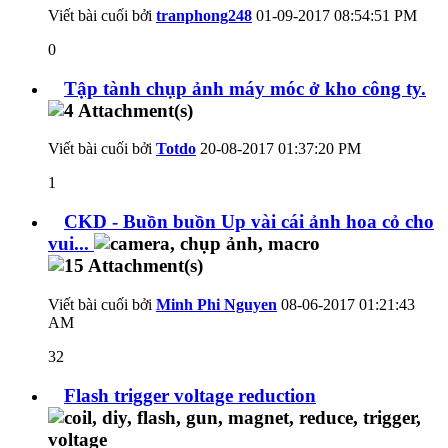
Viết bài cuối bởi
tranphong248
01-09-2017
08:54:51 PM
0
Tập tành chụp ảnh máy móc ở kho công ty.
Viết bài cuối bởi
Totdo
20-08-2017
01:37:20 PM
1
CKD - Buồn buồn Up vài cái ảnh hoa cỏ cho
vui...
Viết bài cuối bởi
Minh Phi Nguyen
08-06-2017
01:21:43
AM
32
Flash trigger voltage reduction