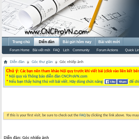
Trang chủ
Diễn đàn
Bài gửi hôm nay
Bài viết mới
Forum Home
Bài viết mới
FAQ
Lịch
Community
Forum Actions
Quick Li
Diễn đàn
Góc thư giãn
Góc nhiếp ảnh
Chú ý
: Các bạn nên tham khảo Nội quy trước khi viết bài (click vào liên kết bê
*
Nội quy và Thông báo diễn đàn CNCProVN.com
*
Nếu bạn thấy hứng thú với bài viết. Hãy dùng chức năng
để chi
If this is your first visit, be sure to check out the
FAQ
by clicking the link above. You ma
Diễn đàn:
Góc nhiếp ảnh