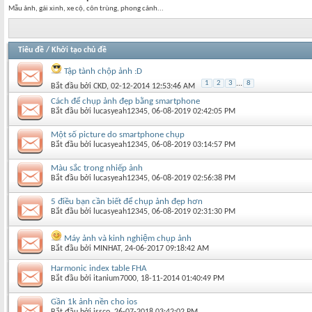
Mẫu ảnh, gái xinh, xe cộ, côn trùng, phong cảnh...
Tiêu đề
/
Khởi tạo chủ đề
Tập tành chộp ảnh :D
1
2
3
...
8
Bắt đầu bởi
CKD
‎, 02-12-2014 12:53:46 AM
Cách để chụp ảnh đẹp bằng smartphone
Bắt đầu bởi
lucasyeah12345
‎, 06-08-2019 02:42:05 PM
Một số picture do smartphone chụp
Bắt đầu bởi
lucasyeah12345
‎, 06-08-2019 03:14:57 PM
Màu sắc trong nhiếp ảnh
Bắt đầu bởi
lucasyeah12345
‎, 06-08-2019 02:56:38 PM
5 điều bạn cần biết để chụp ảnh đẹp hơn
Bắt đầu bởi
lucasyeah12345
‎, 06-08-2019 02:31:30 PM
Máy ảnh và kinh nghiệm chụp ảnh
Bắt đầu bởi
MINHAT
‎, 24-06-2017 09:18:42 AM
Harmonic index table FHA
Bắt đầu bởi
itanium7000
‎, 18-11-2014 01:40:49 PM
Gần 1k ảnh nền cho ios
Bắt đầu bởi
issco
‎, 26-07-2018 03:42:02 PM