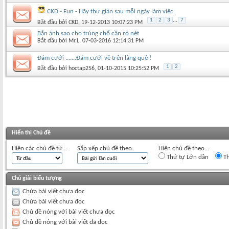
CKD - Fun - Hãy thư giản sau mỗi ngày làm việc.
1
2
3
...
7
Bắt đầu bởi
CKD
‎, 19-12-2013 10:07:23 PM
Bắn ảnh sao cho trúng chổ cần rỏ nét
Bắt đầu bởi
Mr.L
‎, 07-03-2016 12:14:31 PM
Đám cưới .......Đám cưới về trên làng quê !
1
2
Bắt đầu bởi
hoctap256
‎, 01-10-2015 10:25:52 PM
Hiển thị Chủ đề
Hiện các chủ đề từ...
Sắp xếp chủ đề theo:
Hiện chủ đề theo...
Thứ tự Lớn dần
Th
Chú giải biểu tượng
Chứa bài viết chưa đọc
Chứa bài viết chưa đọc
Chủ đề nóng với bài viết chưa đọc
Chủ đề nóng với bài viết đã đọc