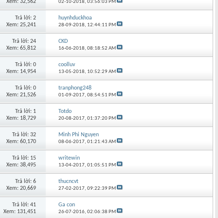
Xem: 32,562
02-10-2018,
03:56:03 PM
Trả lời: 2
huynhduckhoa
Xem: 25,241
28-09-2018,
12:44:11 PM
Trả lời: 24
CKD
Xem: 65,812
16-06-2018,
08:18:52 AM
Trả lời: 0
coolluv
Xem: 14,954
13-05-2018,
10:52:29 AM
Trả lời: 0
tranphong248
Xem: 21,526
01-09-2017,
08:54:51 PM
Trả lời: 1
Totdo
Xem: 18,729
20-08-2017,
01:37:20 PM
Trả lời: 32
Minh Phi Nguyen
Xem: 60,170
08-06-2017,
01:21:43 AM
Trả lời: 15
writewin
Xem: 38,495
13-04-2017,
01:05:51 PM
Trả lời: 6
thucncvt
Xem: 20,669
27-02-2017,
09:22:39 PM
Trả lời: 41
Ga con
Xem: 131,451
26-07-2016,
02:06:38 PM