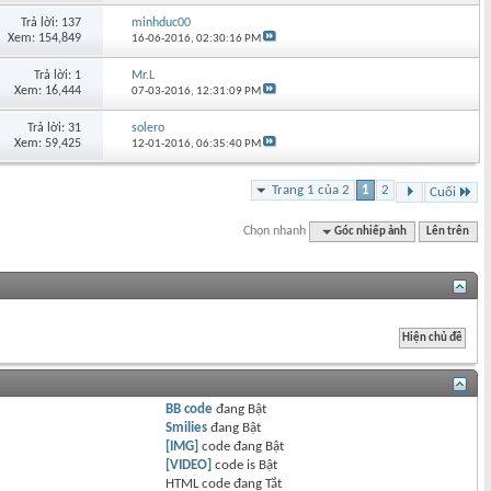
Trả lời: 137
minhduc00
Xem: 154,849
16-06-2016,
02:30:16 PM
Trả lời: 1
Mr.L
Xem: 16,444
07-03-2016,
12:31:09 PM
Trả lời: 31
solero
Xem: 59,425
12-01-2016,
06:35:40 PM
Trang 1 của 2
1
2
Cuối
Chọn nhanh
Góc nhiếp ảnh
Lên trên
BB code
đang
Bật
Smilies
đang
Bật
[IMG]
code đang
Bật
[VIDEO]
code is
Bật
HTML code đang
Tắt