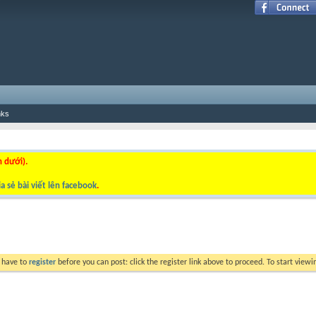
nks
n dưới).
a sẻ bài viết lên facebook
.
y have to
register
before you can post: click the register link above to proceed. To start view