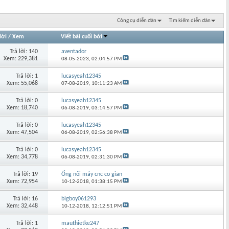
Công cụ diễn đàn
Tìm kiếm diễn đàn
lời
/
Xem
Viết bài cuối bởi
Trả lời: 140
aventador
Xem: 229,381
08-05-2023,
02:04:57 PM
Trả lời: 1
lucasyeah12345
Xem: 55,068
07-08-2019,
10:11:23 AM
Trả lời: 0
lucasyeah12345
Xem: 18,740
06-08-2019,
03:14:57 PM
Trả lời: 0
lucasyeah12345
Xem: 47,504
06-08-2019,
02:56:38 PM
Trả lời: 0
lucasyeah12345
Xem: 34,778
06-08-2019,
02:31:30 PM
Trả lời: 19
Ống nối máy cnc co giãn
Xem: 72,954
10-12-2018,
01:38:15 PM
Trả lời: 16
bigboy061293
Xem: 32,448
10-12-2018,
12:12:51 PM
Trả lời: 1
mauthietke247