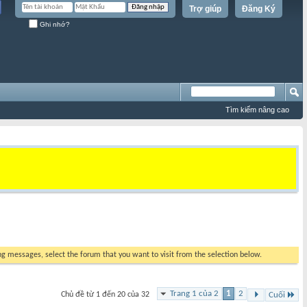
Trợ giúp
Đăng Ký
Ghi nhớ?
Tìm kiếm nâng cao
ing messages, select the forum that you want to visit from the selection below.
Trang 1 của 2
1
2
Chủ đề từ 1 đến 20 của 32
Cuối