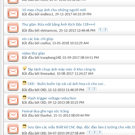
10 mẹo chụp ảnh cho những người mới
Bắt đầu bởi
endless1
‎, 29-11-2017 04:33:39 PM
Thư giãn: Rửa mắt bằng Ảnh Kịch Độc (18+++)
1
2
Bắt đầu bởi
vietnamcnc
‎, 25-12-2013 12:46:46 PM
xin các bác chỉ giúp
Bắt đầu bởi
coolluv
‎, 13-05-2018 10:52:29 AM
video thư giản
Bắt đầu bởi
tranphong248
‎, 01-09-2017 08:54:51 PM
Tập tành chụp ảnh máy móc ở kho công ty.
Bắt đầu bởi
tinoryukai
‎, 10-08-2017 11:24:27 AM
CKD - Buồn buồn Up vài cái ảnh hoa cỏ cho vui...
1
2
Bắt đầu bởi
CKD
‎, 12-12-2013 11:46:39 PM
Flash trigger voltage reduction
Bắt đầu bởi
CKD
‎, 09-12-2013 08:10:25 PM
Fesival đua ghe ngo sóc trăng
Bắt đầu bởi
thanhst
‎, 15-11-2013 08:09:44 PM
Sưu tầm các mẫu thiết kế CNC đẹp, độc đáo làm ý tưởng cho việc D
1
2
3
Bắt đầu bởi
CKD
‎, 04-07-2015 09:27:58 AM