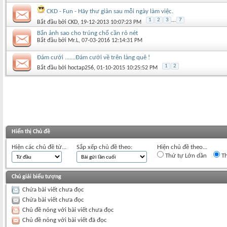
CKD - Fun - Hãy thư giản sau mỗi ngày làm việc.
1
2
3
...
7
Bắt đầu bởi
CKD
‎, 19-12-2013 10:07:23 PM
Bắn ảnh sao cho trúng chổ cần rỏ nét
Bắt đầu bởi
Mr.L
‎, 07-03-2016 12:14:31 PM
Đám cưới .......Đám cưới về trên làng quê !
1
2
Bắt đầu bởi
hoctap256
‎, 01-10-2015 10:25:52 PM
Hiển thị Chủ đề
Hiện các chủ đề từ...
Sắp xếp chủ đề theo:
Hiện chủ đề theo...
Thứ tự Lớn dần
Th
Chú giải biểu tượng
Chứa bài viết chưa đọc
Chứa bài viết chưa đọc
Chủ đề nóng với bài viết chưa đọc
Chủ đề nóng với bài viết đã đọc