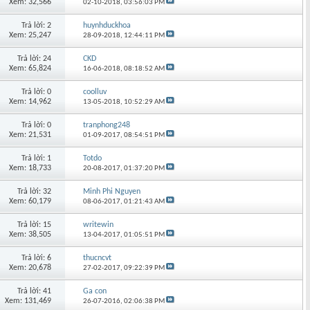
Xem: 32,566
02-10-2018,
03:56:03 PM
Trả lời: 2
huynhduckhoa
Xem: 25,247
28-09-2018,
12:44:11 PM
Trả lời: 24
CKD
Xem: 65,824
16-06-2018,
08:18:52 AM
Trả lời: 0
coolluv
Xem: 14,962
13-05-2018,
10:52:29 AM
Trả lời: 0
tranphong248
Xem: 21,531
01-09-2017,
08:54:51 PM
Trả lời: 1
Totdo
Xem: 18,733
20-08-2017,
01:37:20 PM
Trả lời: 32
Minh Phi Nguyen
Xem: 60,179
08-06-2017,
01:21:43 AM
Trả lời: 15
writewin
Xem: 38,505
13-04-2017,
01:05:51 PM
Trả lời: 6
thucncvt
Xem: 20,678
27-02-2017,
09:22:39 PM
Trả lời: 41
Ga con
Xem: 131,469
26-07-2016,
02:06:38 PM