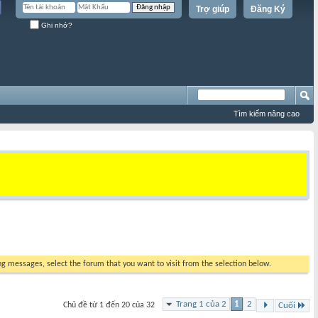
Trợ giúp
Đăng Ký
Ghi nhớ?
Tìm kiếm nâng cao
ing messages, select the forum that you want to visit from the selection below.
Trang 1 của 2
1
2
Chủ đề từ 1 đến 20 của 32
Cuối