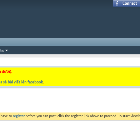
nks
n dưới).
a sẻ bài viết lên facebook
.
y have to
register
before you can post: click the register link above to proceed. To start view