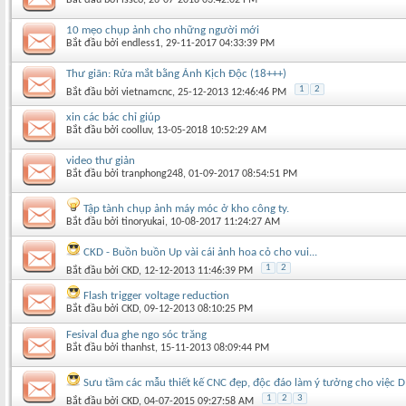
10 mẹo chụp ảnh cho những người mới
Bắt đầu bởi
endless1
‎, 29-11-2017 04:33:39 PM
Thư giãn: Rửa mắt bằng Ảnh Kịch Độc (18+++)
1
2
Bắt đầu bởi
vietnamcnc
‎, 25-12-2013 12:46:46 PM
xin các bác chỉ giúp
Bắt đầu bởi
coolluv
‎, 13-05-2018 10:52:29 AM
video thư giản
Bắt đầu bởi
tranphong248
‎, 01-09-2017 08:54:51 PM
Tập tành chụp ảnh máy móc ở kho công ty.
Bắt đầu bởi
tinoryukai
‎, 10-08-2017 11:24:27 AM
CKD - Buồn buồn Up vài cái ảnh hoa cỏ cho vui...
1
2
Bắt đầu bởi
CKD
‎, 12-12-2013 11:46:39 PM
Flash trigger voltage reduction
Bắt đầu bởi
CKD
‎, 09-12-2013 08:10:25 PM
Fesival đua ghe ngo sóc trăng
Bắt đầu bởi
thanhst
‎, 15-11-2013 08:09:44 PM
Sưu tầm các mẫu thiết kế CNC đẹp, độc đáo làm ý tưởng cho việc D
1
2
3
Bắt đầu bởi
CKD
‎, 04-07-2015 09:27:58 AM