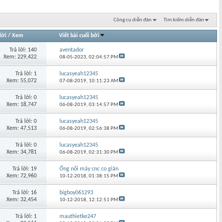
Công cụ diễn đàn
Tìm kiếm diễn đàn
lời
/
Xem
Viết bài cuối bởi
Trả lời: 140
aventador
Xem: 229,422
08-05-2023,
02:04:57 PM
Trả lời: 1
lucasyeah12345
Xem: 55,072
07-08-2019,
10:11:23 AM
Trả lời: 0
lucasyeah12345
Xem: 18,747
06-08-2019,
03:14:57 PM
Trả lời: 0
lucasyeah12345
Xem: 47,513
06-08-2019,
02:56:38 PM
Trả lời: 0
lucasyeah12345
Xem: 34,781
06-08-2019,
02:31:30 PM
Trả lời: 19
Ống nối máy cnc co giãn
Xem: 72,960
10-12-2018,
01:38:15 PM
Trả lời: 16
bigboy061293
Xem: 32,454
10-12-2018,
12:12:51 PM
Trả lời: 1
mauthietke247