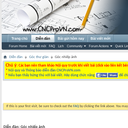
Trang chủ
Diễn đàn
Bài gửi hôm nay
Bài viết mới
Forum Home
Bài viết mới
FAQ
Lịch
Community
Forum Actions
Quick Li
Diễn đàn
Góc thư giãn
Góc nhiếp ảnh
Chú ý
: Các bạn nên tham khảo Nội quy trước khi viết bài (click vào liên kết bê
*
Nội quy và Thông báo diễn đàn CNCProVN.com
*
Nếu bạn thấy hứng thú với bài viết. Hãy dùng chức năng
để chi
If this is your first visit, be sure to check out the
FAQ
by clicking the link above. You ma
Diễn đàn:
Góc nhiếp ảnh