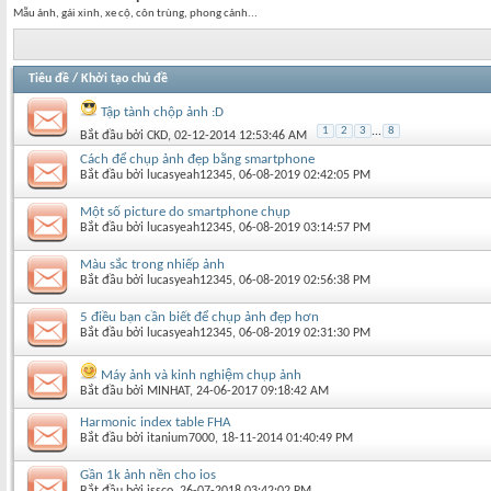
Mẫu ảnh, gái xinh, xe cộ, côn trùng, phong cảnh...
Tiêu đề
/
Khởi tạo chủ đề
Tập tành chộp ảnh :D
1
2
3
...
8
Bắt đầu bởi
CKD
‎, 02-12-2014 12:53:46 AM
Cách để chụp ảnh đẹp bằng smartphone
Bắt đầu bởi
lucasyeah12345
‎, 06-08-2019 02:42:05 PM
Một số picture do smartphone chụp
Bắt đầu bởi
lucasyeah12345
‎, 06-08-2019 03:14:57 PM
Màu sắc trong nhiếp ảnh
Bắt đầu bởi
lucasyeah12345
‎, 06-08-2019 02:56:38 PM
5 điều bạn cần biết để chụp ảnh đẹp hơn
Bắt đầu bởi
lucasyeah12345
‎, 06-08-2019 02:31:30 PM
Máy ảnh và kinh nghiệm chụp ảnh
Bắt đầu bởi
MINHAT
‎, 24-06-2017 09:18:42 AM
Harmonic index table FHA
Bắt đầu bởi
itanium7000
‎, 18-11-2014 01:40:49 PM
Gần 1k ảnh nền cho ios
Bắt đầu bởi
issco
‎, 26-07-2018 03:42:02 PM