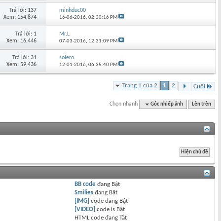
Trả lời: 137
minhduc00
Xem: 154,874
16-06-2016,
02:30:16 PM
Trả lời: 1
Mr.L
Xem: 16,446
07-03-2016,
12:31:09 PM
Trả lời: 31
solero
Xem: 59,436
12-01-2016,
06:35:40 PM
Trang 1 của 2
1
2
Cuối
Chọn nhanh
Góc nhiếp ảnh
Lên trên
BB code
đang
Bật
Smilies
đang
Bật
[IMG]
code đang
Bật
[VIDEO]
code is
Bật
HTML code đang
Tắt