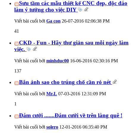
Sưu tầm các mẫu thiết kế CNC đẹp, độc đáo
làm ý tưởng cho việc DIY
Viết bài cuối bởi
Ga con
26-07-2016
02:06:38 PM
41
CKD - Fun - Hãy thư giản sau mỗi ngày làm
việc.
Viết bài cuối bởi
minhduc00
16-06-2016
02:30:16 PM
137
Bắn ảnh sao cho trúng chổ cần rỏ nét
Viết bài cuối bởi
Mr.L
07-03-2016
12:31:09 PM
1
Đám cưới .......Đám cưới về trên làng quê !
Viết bài cuối bởi
solero
12-01-2016
06:35:40 PM