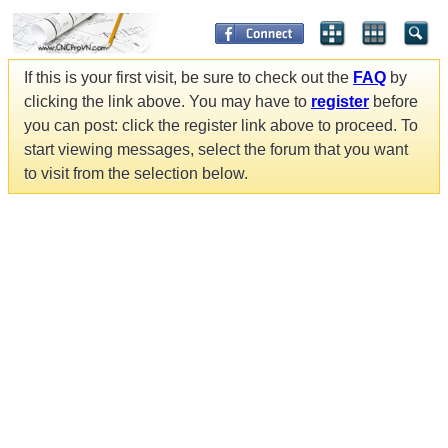
If this is your first visit, be sure to check out the
FAQ
by
clicking the link above. You may have to
register
before
you can post: click the register link above to proceed. To
start viewing messages, select the forum that you want
to visit from the selection below.