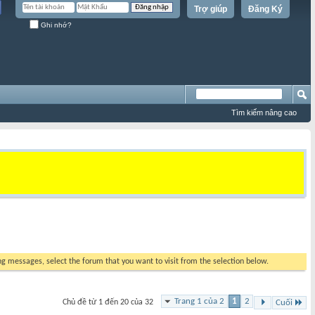
Trợ giúp
Đăng Ký
Ghi nhớ?
Tìm kiếm nâng cao
ing messages, select the forum that you want to visit from the selection below.
Trang 1 của 2
1
2
Chủ đề từ 1 đến 20 của 32
Cuối