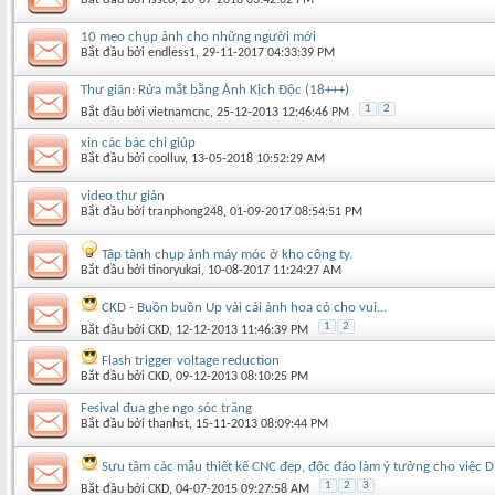
10 mẹo chụp ảnh cho những người mới
Bắt đầu bởi
endless1
‎, 29-11-2017 04:33:39 PM
Thư giãn: Rửa mắt bằng Ảnh Kịch Độc (18+++)
1
2
Bắt đầu bởi
vietnamcnc
‎, 25-12-2013 12:46:46 PM
xin các bác chỉ giúp
Bắt đầu bởi
coolluv
‎, 13-05-2018 10:52:29 AM
video thư giản
Bắt đầu bởi
tranphong248
‎, 01-09-2017 08:54:51 PM
Tập tành chụp ảnh máy móc ở kho công ty.
Bắt đầu bởi
tinoryukai
‎, 10-08-2017 11:24:27 AM
CKD - Buồn buồn Up vài cái ảnh hoa cỏ cho vui...
1
2
Bắt đầu bởi
CKD
‎, 12-12-2013 11:46:39 PM
Flash trigger voltage reduction
Bắt đầu bởi
CKD
‎, 09-12-2013 08:10:25 PM
Fesival đua ghe ngo sóc trăng
Bắt đầu bởi
thanhst
‎, 15-11-2013 08:09:44 PM
Sưu tầm các mẫu thiết kế CNC đẹp, độc đáo làm ý tưởng cho việc D
1
2
3
Bắt đầu bởi
CKD
‎, 04-07-2015 09:27:58 AM