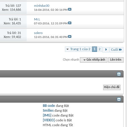
Trả lời: 137
minhduc00
Xem: 154,666
16-06-2016,
02:30:16 PM
Trả lời: 1
Mr.L
Xem: 16,435
07-03-2016,
12:31:09 PM
Trả lời: 31
solero
Xem: 59,402
12-01-2016,
06:35:40 PM
Trang 1 của 2
1
2
Cuối
Chọn nhanh
Góc nhiếp ảnh
Lên trên
BB code
đang
Bật
Smilies
đang
Bật
[IMG]
code đang
Bật
[VIDEO]
code is
Bật
HTML code đang
Tắt