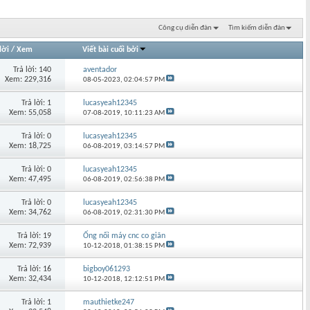
Công cụ diễn đàn
Tìm kiếm diễn đàn
lời
/
Xem
Viết bài cuối bởi
Trả lời: 140
aventador
Xem: 229,316
08-05-2023,
02:04:57 PM
Trả lời: 1
lucasyeah12345
Xem: 55,058
07-08-2019,
10:11:23 AM
Trả lời: 0
lucasyeah12345
Xem: 18,725
06-08-2019,
03:14:57 PM
Trả lời: 0
lucasyeah12345
Xem: 47,495
06-08-2019,
02:56:38 PM
Trả lời: 0
lucasyeah12345
Xem: 34,762
06-08-2019,
02:31:30 PM
Trả lời: 19
Ống nối máy cnc co giãn
Xem: 72,939
10-12-2018,
01:38:15 PM
Trả lời: 16
bigboy061293
Xem: 32,434
10-12-2018,
12:12:51 PM
Trả lời: 1
mauthietke247