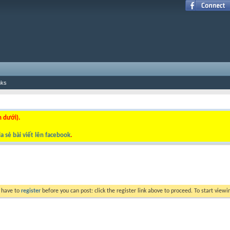
nks
n dưới).
a sẻ bài viết lên facebook
.
y have to
register
before you can post: click the register link above to proceed. To start view