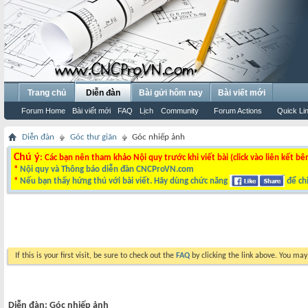
Trang chủ
Diễn đàn
Bài gửi hôm nay
Bài viết mới
Forum Home
Bài viết mới
FAQ
Lịch
Community
Forum Actions
Quick Li
Diễn đàn
Góc thư giãn
Góc nhiếp ảnh
Chú ý
: Các bạn nên tham khảo Nội quy trước khi viết bài (click vào liên kết bê
*
Nội quy và Thông báo diễn đàn CNCProVN.com
*
Nếu bạn thấy hứng thú với bài viết. Hãy dùng chức năng
để chi
If this is your first visit, be sure to check out the
FAQ
by clicking the link above. You ma
Diễn đàn:
Góc nhiếp ảnh