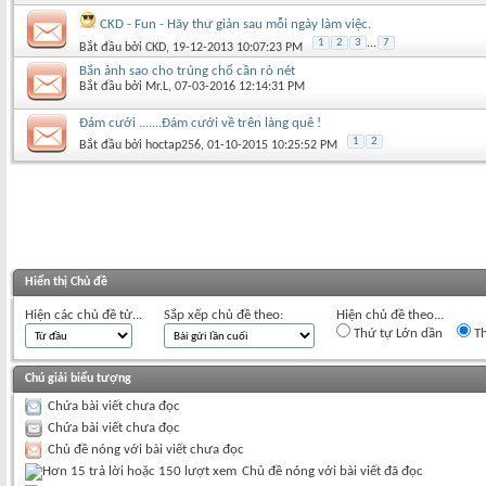
CKD - Fun - Hãy thư giản sau mỗi ngày làm việc.
1
2
3
...
7
Bắt đầu bởi
CKD
‎, 19-12-2013 10:07:23 PM
Bắn ảnh sao cho trúng chổ cần rỏ nét
Bắt đầu bởi
Mr.L
‎, 07-03-2016 12:14:31 PM
Đám cưới .......Đám cưới về trên làng quê !
1
2
Bắt đầu bởi
hoctap256
‎, 01-10-2015 10:25:52 PM
Hiển thị Chủ đề
Hiện các chủ đề từ...
Sắp xếp chủ đề theo:
Hiện chủ đề theo...
Thứ tự Lớn dần
Th
Chú giải biểu tượng
Chứa bài viết chưa đọc
Chứa bài viết chưa đọc
Chủ đề nóng với bài viết chưa đọc
Chủ đề nóng với bài viết đã đọc