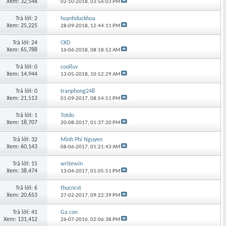
Xem: 32,548
02-10-2018,
03:56:03 PM
Trả lời: 2
huynhduckhoa
Xem: 25,225
28-09-2018,
12:44:11 PM
Trả lời: 24
CKD
Xem: 65,788
16-06-2018,
08:18:52 AM
Trả lời: 0
coolluv
Xem: 14,944
13-05-2018,
10:52:29 AM
Trả lời: 0
tranphong248
Xem: 21,513
01-09-2017,
08:54:51 PM
Trả lời: 1
Totdo
Xem: 18,707
20-08-2017,
01:37:20 PM
Trả lời: 32
Minh Phi Nguyen
Xem: 60,143
08-06-2017,
01:21:43 AM
Trả lời: 15
writewin
Xem: 38,474
13-04-2017,
01:05:51 PM
Trả lời: 6
thucncvt
Xem: 20,653
27-02-2017,
09:22:39 PM
Trả lời: 41
Ga con
Xem: 131,412
26-07-2016,
02:06:38 PM