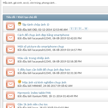
Mẫu ảnh, gái xinh, xe cộ, côn trùng, phong cảnh...
Tiêu đề
/
Khởi tạo chủ đề
Tập tành chộp ảnh :D
1
2
3
...
8
Bắt đầu bởi
CKD
‎, 02-12-2014 12:53:46 AM
Cách để chụp ảnh đẹp bằng smartphone
Bắt đầu bởi
lucasyeah12345
‎, 06-08-2019 02:42:05 PM
Một số picture do smartphone chụp
Bắt đầu bởi
lucasyeah12345
‎, 06-08-2019 03:14:57 PM
Màu sắc trong nhiếp ảnh
Bắt đầu bởi
lucasyeah12345
‎, 06-08-2019 02:56:38 PM
5 điều bạn cần biết để chụp ảnh đẹp hơn
Bắt đầu bởi
lucasyeah12345
‎, 06-08-2019 02:31:30 PM
Máy ảnh và kinh nghiệm chụp ảnh
Bắt đầu bởi
MINHAT
‎, 24-06-2017 09:18:42 AM
Harmonic index table FHA
Bắt đầu bởi
itanium7000
‎, 18-11-2014 01:40:49 PM
Gần 1k ảnh nền cho ios
Bắt đầu bởi
issco
‎, 26-07-2018 03:42:02 PM