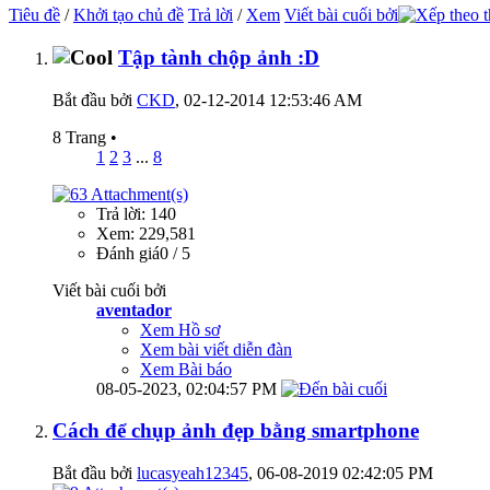
Tiêu đề
/
Khởi tạo chủ đề
Trả lời
/
Xem
Viết bài cuối bởi
Tập tành chộp ảnh :D
Bắt đầu bởi
CKD
‎, 02-12-2014 12:53:46 AM
8 Trang
•
1
2
3
...
8
Trả lời: 140
Xem: 229,581
Đánh giá0 / 5
Viết bài cuối bởi
aventador
Xem Hồ sơ
Xem bài viết diễn đàn
Xem Bài báo
08-05-2023,
02:04:57 PM
Cách để chụp ảnh đẹp bằng smartphone
Bắt đầu bởi
lucasyeah12345
‎, 06-08-2019 02:42:05 PM