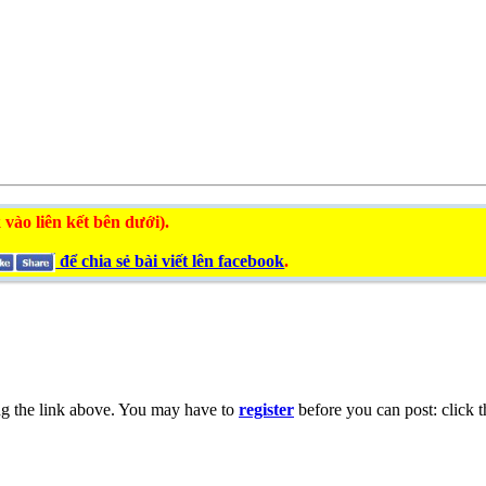
 vào liên kết bên dưới).
để chia sẻ bài viết lên facebook
.
ng the link above. You may have to
register
before you can post: click t