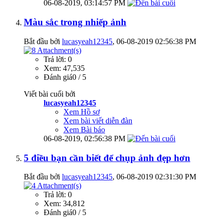
06-08-2019,
03:14:57 PM
Màu sắc trong nhiếp ảnh
Bắt đầu bởi
lucasyeah12345
‎, 06-08-2019 02:56:38 PM
Trả lời: 0
Xem: 47,535
Đánh giá0 / 5
Viết bài cuối bởi
lucasyeah12345
Xem Hồ sơ
Xem bài viết diễn đàn
Xem Bài báo
06-08-2019,
02:56:38 PM
5 điều bạn cần biết để chụp ảnh đẹp hơn
Bắt đầu bởi
lucasyeah12345
‎, 06-08-2019 02:31:30 PM
Trả lời: 0
Xem: 34,812
Đánh giá0 / 5