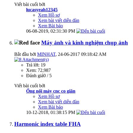
Viết bài cuối bởi
lucasyeah12345
Xem Hồ sơ
Xem bài viết diễn đàn
Xem Bài báo
06-08-2019,
02:31:30 PM
Máy ảnh và kinh nghiệm chụp ảnh
Bắt đầu bởi
MINHAT
‎, 24-06-2017 09:18:42 AM
Trả lời: 19
Xem: 72,987
Đánh giá0 / 5
Viết bài cuối bởi
Ống nối máy cnc co giãn
Xem Hồ sơ
Xem bài viết diễn đàn
Xem Bài báo
10-12-2018,
01:38:15 PM
Harmonic index table FHA