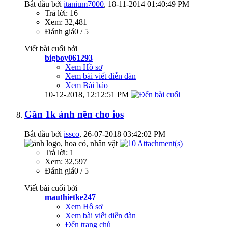
Bắt đầu bởi
itanium7000
‎, 18-11-2014 01:40:49 PM
Trả lời: 16
Xem: 32,481
Đánh giá0 / 5
Viết bài cuối bởi
bigboy061293
Xem Hồ sơ
Xem bài viết diễn đàn
Xem Bài báo
10-12-2018,
12:12:51 PM
Gần 1k ảnh nền cho ios
Bắt đầu bởi
issco
‎, 26-07-2018 03:42:02 PM
Trả lời: 1
Xem: 32,597
Đánh giá0 / 5
Viết bài cuối bởi
mauthietke247
Xem Hồ sơ
Xem bài viết diễn đàn
Đến trang chủ