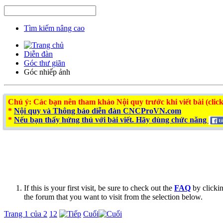
Tìm kiếm nâng cao
Diễn đàn
Góc thư giãn
Góc nhiếp ảnh
Chú ý
: Các bạn nên tham khảo Nội quy trước khi viết bài (click
*
Nội quy và Thông báo diễn đàn CNCProVN.com
*
Nếu bạn thấy hứng thú với bài viết. Hãy dùng chức năng
If this is your first visit, be sure to check out the
FAQ
by clicki
the forum that you want to visit from the selection below.
Trang 1 của 2
1
2
Cuối