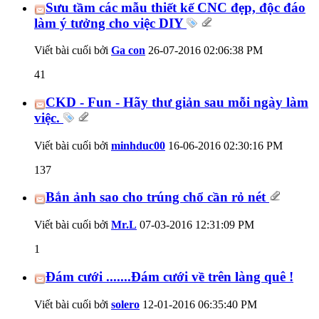
Sưu tầm các mẫu thiết kế CNC đẹp, độc đáo
làm ý tưởng cho việc DIY
Viết bài cuối bởi
Ga con
26-07-2016
02:06:38 PM
41
CKD - Fun - Hãy thư giản sau mỗi ngày làm
việc.
Viết bài cuối bởi
minhduc00
16-06-2016
02:30:16 PM
137
Bắn ảnh sao cho trúng chổ cần rỏ nét
Viết bài cuối bởi
Mr.L
07-03-2016
12:31:09 PM
1
Đám cưới .......Đám cưới về trên làng quê !
Viết bài cuối bởi
solero
12-01-2016
06:35:40 PM