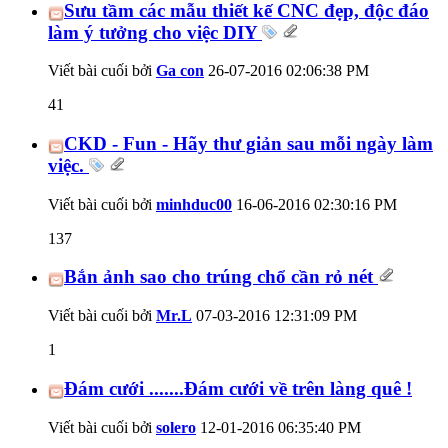
Sưu tầm các mẫu thiết kế CNC đẹp, độc đáo
làm ý tưởng cho việc DIY
Viết bài cuối bởi
Ga con
26-07-2016
02:06:38 PM
41
CKD - Fun - Hãy thư giản sau mỗi ngày làm
việc.
Viết bài cuối bởi
minhduc00
16-06-2016
02:30:16 PM
137
Bắn ảnh sao cho trúng chổ cần rỏ nét
Viết bài cuối bởi
Mr.L
07-03-2016
12:31:09 PM
1
Đám cưới .......Đám cưới về trên làng quê !
Viết bài cuối bởi
solero
12-01-2016
06:35:40 PM