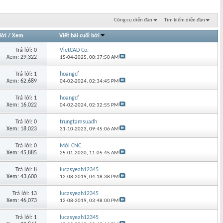
Công cụ diễn đàn
Tìm kiếm diễn đàn
lời
/
Xem
Viết bài cuối bởi
Trả lời: 0
VietCAD Co.
Xem: 29,322
15-04-2025,
08:37:50 AM
Trả lời: 1
hoangcf
Xem: 62,689
04-02-2024,
02:34:45 PM
Trả lời: 1
hoangcf
Xem: 16,022
04-02-2024,
02:32:55 PM
Trả lời: 0
trungtamsuadh
Xem: 18,023
31-10-2023,
09:45:06 AM
Trả lời: 0
Mới CNC
Xem: 45,885
25-01-2020,
11:05:45 AM
Trả lời: 8
lucasyeah12345
Xem: 43,600
12-08-2019,
04:18:38 PM
Trả lời: 13
lucasyeah12345
Xem: 46,073
12-08-2019,
03:48:00 PM
Trả lời: 1
lucasyeah12345