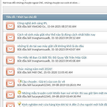
Nơi trao đổi những chuyện ngoài CNC, những chuyện vui cười dí dỏm...
Tiêu đề
/
Khởi tạo chủ đề
Công nghệ ánh sáng IPL
Bắt đầu bởi
VietCAD Co.
‎, 15-04-2025 08:37:50 AM
Cách vệ sinh máy giặt như thế nào là đúng cách nhất hiện nay
Bắt đầu bởi
trungtamsuadh
‎, 31-10-2023 09:39:12 AM
những lý do tại sao máy giặt vắt không khô là do đâu
Bắt đầu bởi
trungtamsuadh
‎, 31-10-2023 09:43:07 AM
Tìm Hiểu Về Bạn Có Biết Tốc Độ Quay Vắt Trên Máy Giặt
Bắt đầu bởi
trungtamsuadh
‎, 31-10-2023 09:45:06 AM
Chúc mừng năm mới 2020!
Bắt đầu bởi
Mới CNC
‎, 25-01-2020 11:05:45 AM
Câu chuyện : Giá trị của con ốc vít
Bắt đầu bởi
lucasyeah12345
‎, 09-08-2019 03:26:01 PM
Những mẫu truyện cười khiến bạn vui vẻ tức thì sau giờ làm mệt m
Bắt đầu bởi
lucasyeah12345
‎, 09-08-2019 03:49:30 PM
Kinh nghiệm mở cửa hàng kim khí từ A đến Z cho người mới bắt đ