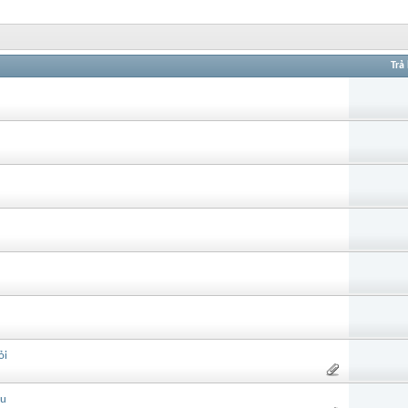
Trả 
ỏi
ầu