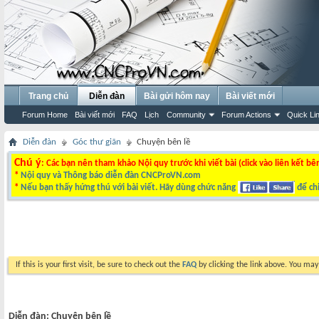
Trang chủ
Diễn đàn
Bài gửi hôm nay
Bài viết mới
Forum Home
Bài viết mới
FAQ
Lịch
Community
Forum Actions
Quick Li
Diễn đàn
Góc thư giãn
Chuyện bên lề
Chú ý
: Các bạn nên tham khảo Nội quy trước khi viết bài (click vào liên kết bê
*
Nội quy và Thông báo diễn đàn CNCProVN.com
*
Nếu bạn thấy hứng thú với bài viết. Hãy dùng chức năng
để chi
If this is your first visit, be sure to check out the
FAQ
by clicking the link above. You ma
Diễn đàn:
Chuyện bên lề