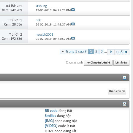
Trả lời: 231
ktshung
Xem: 242,709
17-03-2019,
04:25:29 PM
Trả lời: 1
nnk
Xem: 28,336
26-02-2019,
11:45:37 AM
Trả lời: 2
ngocbh2001
Xem: 192,886
05-02-2019,
09:43:57 AM
Trang 1 của 9
1
2
3
...
Cuối
Chọn nhanh
Chuyện bên lề
Lên trên
BB code
đang
Bật
Smilies
đang
Bật
[IMG]
code đang
Bật
[VIDEO]
code is
Bật
HTML code đang
Tắt