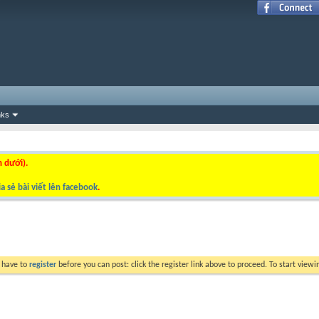
nks
n dưới).
a sẻ bài viết lên facebook
.
y have to
register
before you can post: click the register link above to proceed. To start view