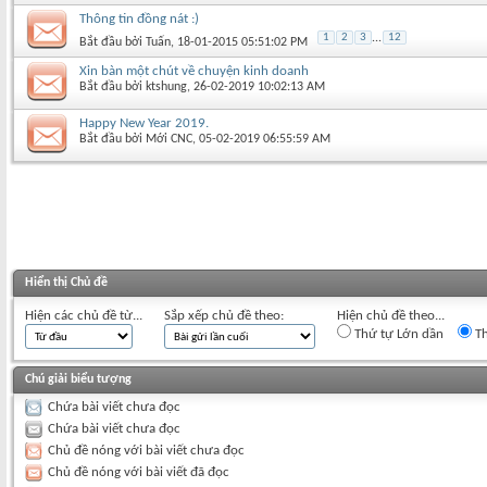
Thông tin đồng nát :)
1
2
3
...
12
Bắt đầu bởi
Tuấn
‎, 18-01-2015 05:51:02 PM
Xin bàn một chút về chuyện kinh doanh
Bắt đầu bởi
ktshung
‎, 26-02-2019 10:02:13 AM
Happy New Year 2019.
Bắt đầu bởi
Mới CNC
‎, 05-02-2019 06:55:59 AM
Hiển thị Chủ đề
Hiện các chủ đề từ...
Sắp xếp chủ đề theo:
Hiện chủ đề theo...
Thứ tự Lớn dần
Th
Chú giải biểu tượng
Chứa bài viết chưa đọc
Chứa bài viết chưa đọc
Chủ đề nóng với bài viết chưa đọc
Chủ đề nóng với bài viết đã đọc