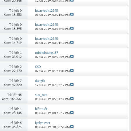
Xem: 20,846
12-08-2019,
02:45:11 PM
Trả lời: 0
lucasyeah12345
Xem: 16,583
09-08-2019,
03:21:50 PM
Trả lời: 0
lucasyeah12345
Xem: 16,398
09-08-2019,
03:14:48 PM
Trả lời: 0
lucasyeah12345
Xem: 14,719
09-08-2019,
03:01:10 PM
Trả lời: 1
minhphuong167
Xem: 33,012
07-06-2019,
02:25:26 PM
Trả lời: 2
CKD
Xem: 22,570
07-06-2019,
01:44:38 PM
Trả lời: 7
dungtb
Xem: 42,320
17-04-2019,
07:07:17 PM
Trả lời: 46
suu_tam
Xem: 165,337
05-04-2019,
05:54:12 PM
Trả lời: 1
biết tuốt
Xem: 28,146
03-04-2019,
03:15:17 PM
Trả lời: 6
lynlyn1991
Xem: 36,875
03-04-2019,
10:06:50 AM