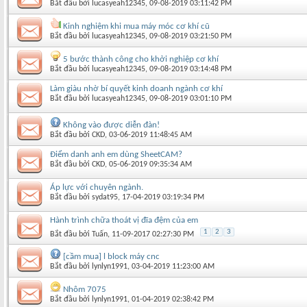
Bắt đầu bởi
lucasyeah12345
‎, 09-08-2019 03:11:42 PM
Kinh nghiệm khi mua máy móc cơ khí cũ
Bắt đầu bởi
lucasyeah12345
‎, 09-08-2019 03:21:50 PM
5 bước thành công cho khởi nghiệp cơ khí
Bắt đầu bởi
lucasyeah12345
‎, 09-08-2019 03:14:48 PM
Làm giàu nhờ bí quyết kinh doanh ngành cơ khí
Bắt đầu bởi
lucasyeah12345
‎, 09-08-2019 03:01:10 PM
Không vào được diễn đàn!
Bắt đầu bởi
CKD
‎, 03-06-2019 11:48:45 AM
Điểm danh anh em dùng SheetCAM?
Bắt đầu bởi
CKD
‎, 05-06-2019 09:35:34 AM
Áp lực với chuyên ngành.
Bắt đầu bởi
sydat95
‎, 17-04-2019 03:19:34 PM
Hành trình chữa thoát vị đĩa đệm của em
1
2
3
Bắt đầu bởi
Tuấn
‎, 11-09-2017 02:27:30 PM
[cầm mua] l block máy cnc
Bắt đầu bởi
lynlyn1991
‎, 03-04-2019 11:23:00 AM
Nhôm 7075
Bắt đầu bởi
lynlyn1991
‎, 01-04-2019 02:38:42 PM