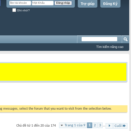
Trợ giúp
Đăng Ký
Ghi nhớ?
Tìm kiếm nâng cao
ing messages, select the forum that you want to visit from the selection below.
Trang 1 của 9
1
2
3
...
Chủ đề từ 1 đến 20 của 174
Cuối