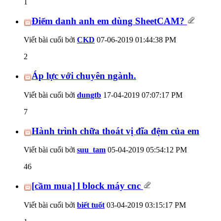
1
Điểm danh anh em dùng SheetCAM?
Viết bài cuối bởi
CKD
07-06-2019
01:44:38 PM
2
Áp lực với chuyên ngành.
Viết bài cuối bởi
dungtb
17-04-2019
07:07:17 PM
7
Hành trình chữa thoát vị đĩa đệm của em
Viết bài cuối bởi
suu_tam
05-04-2019
05:54:12 PM
46
[cầm mua] l block máy cnc
Viết bài cuối bởi
biết tuốt
03-04-2019
03:15:17 PM