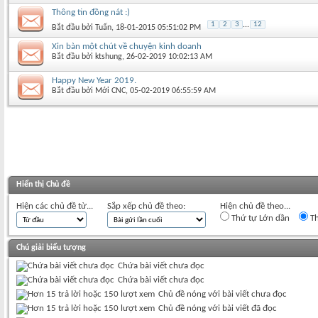
Thông tin đồng nát :)
1
2
3
...
12
Bắt đầu bởi
Tuấn
‎, 18-01-2015 05:51:02 PM
Xin bàn một chút về chuyện kinh doanh
Bắt đầu bởi
ktshung
‎, 26-02-2019 10:02:13 AM
Happy New Year 2019.
Bắt đầu bởi
Mới CNC
‎, 05-02-2019 06:55:59 AM
Hiển thị Chủ đề
Hiện các chủ đề từ...
Sắp xếp chủ đề theo:
Hiện chủ đề theo...
Thứ tự Lớn dần
Th
Chú giải biểu tượng
Chứa bài viết chưa đọc
Chứa bài viết chưa đọc
Chủ đề nóng với bài viết chưa đọc
Chủ đề nóng với bài viết đã đọc