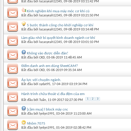
Bắt đầu bởi
lucasyeah12345
‎, 09-08-2019 03:11:42 PM
Kinh nghiệm khi mua máy móc cơ khí cũ
Bắt đầu bởi
lucasyeah12345
‎, 09-08-2019 03:21:50 PM
5 bước thành công cho khởi nghiệp cơ khí
Bắt đầu bởi
lucasyeah12345
‎, 09-08-2019 03:14:48 PM
Làm giàu nhờ bí quyết kinh doanh ngành cơ khí
Bắt đầu bởi
lucasyeah12345
‎, 09-08-2019 03:01:10 PM
Không vào được diễn đàn!
Bắt đầu bởi
CKD
‎, 03-06-2019 11:48:45 AM
Điểm danh anh em dùng SheetCAM?
Bắt đầu bởi
CKD
‎, 05-06-2019 09:35:34 AM
Áp lực với chuyên ngành.
Bắt đầu bởi
sydat95
‎, 17-04-2019 03:19:34 PM
Hành trình chữa thoát vị đĩa đệm của em
1
2
3
Bắt đầu bởi
Tuấn
‎, 11-09-2017 02:27:30 PM
[cầm mua] l block máy cnc
Bắt đầu bởi
lynlyn1991
‎, 03-04-2019 11:23:00 AM
Nhôm 7075
Bắt đầu bởi
lynlyn1991
‎, 01-04-2019 02:38:42 PM