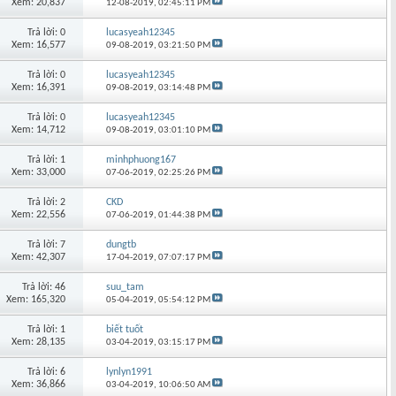
Xem: 20,837
12-08-2019,
02:45:11 PM
Trả lời: 0
lucasyeah12345
Xem: 16,577
09-08-2019,
03:21:50 PM
Trả lời: 0
lucasyeah12345
Xem: 16,391
09-08-2019,
03:14:48 PM
Trả lời: 0
lucasyeah12345
Xem: 14,712
09-08-2019,
03:01:10 PM
Trả lời: 1
minhphuong167
Xem: 33,000
07-06-2019,
02:25:26 PM
Trả lời: 2
CKD
Xem: 22,556
07-06-2019,
01:44:38 PM
Trả lời: 7
dungtb
Xem: 42,307
17-04-2019,
07:07:17 PM
Trả lời: 46
suu_tam
Xem: 165,320
05-04-2019,
05:54:12 PM
Trả lời: 1
biết tuốt
Xem: 28,135
03-04-2019,
03:15:17 PM
Trả lời: 6
lynlyn1991
Xem: 36,866
03-04-2019,
10:06:50 AM