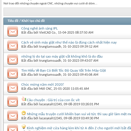
Nơi trao đổi những chuyện ngoài CNC, những chuyện vui cười dí dỏm...
Tiêu đề
/
Khởi tạo chủ đề
Công nghệ ánh sáng IPL
Bắt đầu bởi
VietCAD Co.
‎, 15-04-2025 08:37:50 AM
Cách vệ sinh máy giặt như thế nào là đúng cách nhất hiện nay
Bắt đầu bởi
trungtamsuadh
‎, 31-10-2023 09:39:12 AM
những lý do tại sao máy giặt vắt không khô là do đâu
Bắt đầu bởi
trungtamsuadh
‎, 31-10-2023 09:43:07 AM
Tìm Hiểu Về Bạn Có Biết Tốc Độ Quay Vắt Trên Máy Giặt
Bắt đầu bởi
trungtamsuadh
‎, 31-10-2023 09:45:06 AM
Chúc mừng năm mới 2020!
Bắt đầu bởi
Mới CNC
‎, 25-01-2020 11:05:45 AM
Câu chuyện : Giá trị của con ốc vít
Bắt đầu bởi
lucasyeah12345
‎, 09-08-2019 03:26:01 PM
Những mẫu truyện cười khiến bạn vui vẻ tức thì sau giờ làm mệt m
Bắt đầu bởi
lucasyeah12345
‎, 09-08-2019 03:49:30 PM
Kinh nghiệm mở cửa hàng kim khí từ A đến Z cho người mới bắt đ