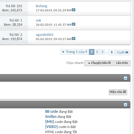
Trả lời: 231
ktshung
Xem: 242,673
17-03-2019,
04:25:29 PM
Trả lời: 1
nnk
Xem: 28,324
26-02-2019,
11:45:37 AM
Trả lời: 2
ngocbh2001
Xem: 192,874
05-02-2019,
09:43:57 AM
Trang 1 của 9
1
2
3
...
Cuối
Chọn nhanh
Chuyện bên lề
Lên trên
BB code
đang
Bật
Smilies
đang
Bật
[IMG]
code đang
Bật
[VIDEO]
code is
Bật
HTML code đang
Tắt