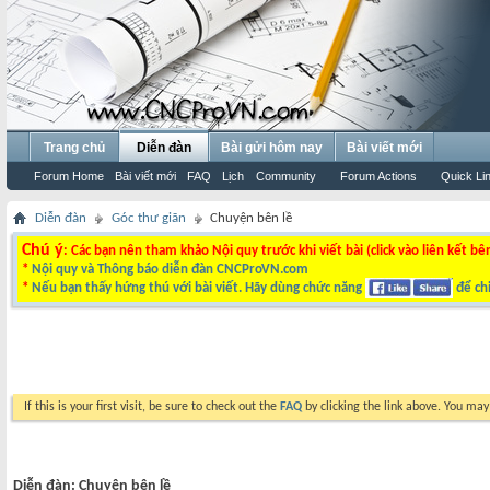
Trang chủ
Diễn đàn
Bài gửi hôm nay
Bài viết mới
Forum Home
Bài viết mới
FAQ
Lịch
Community
Forum Actions
Quick Li
Diễn đàn
Góc thư giãn
Chuyện bên lề
Chú ý
: Các bạn nên tham khảo Nội quy trước khi viết bài (click vào liên kết bê
*
Nội quy và Thông báo diễn đàn CNCProVN.com
*
Nếu bạn thấy hứng thú với bài viết. Hãy dùng chức năng
để chi
If this is your first visit, be sure to check out the
FAQ
by clicking the link above. You ma
Diễn đàn:
Chuyện bên lề