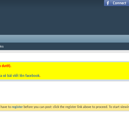
nks
n dưới).
a sẻ bài viết lên facebook
.
y have to
register
before you can post: click the register link above to proceed. To start view