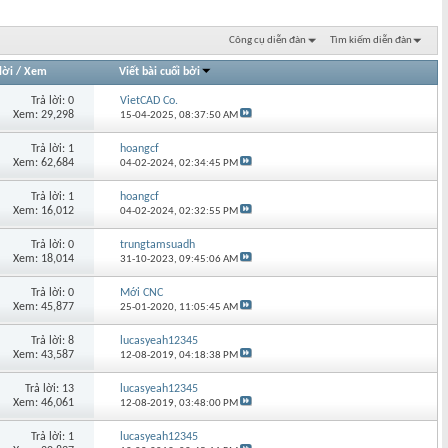
Công cụ diễn đàn
Tìm kiếm diễn đàn
lời
/
Xem
Viết bài cuối bởi
Trả lời: 0
VietCAD Co.
Xem: 29,298
15-04-2025,
08:37:50 AM
Trả lời: 1
hoangcf
Xem: 62,684
04-02-2024,
02:34:45 PM
Trả lời: 1
hoangcf
Xem: 16,012
04-02-2024,
02:32:55 PM
Trả lời: 0
trungtamsuadh
Xem: 18,014
31-10-2023,
09:45:06 AM
Trả lời: 0
Mới CNC
Xem: 45,877
25-01-2020,
11:05:45 AM
Trả lời: 8
lucasyeah12345
Xem: 43,587
12-08-2019,
04:18:38 PM
Trả lời: 13
lucasyeah12345
Xem: 46,061
12-08-2019,
03:48:00 PM
Trả lời: 1
lucasyeah12345