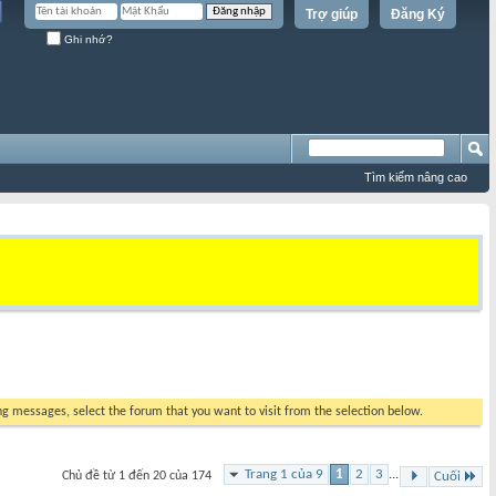
Trợ giúp
Đăng Ký
Ghi nhớ?
Tìm kiếm nâng cao
ing messages, select the forum that you want to visit from the selection below.
Trang 1 của 9
1
2
3
...
Chủ đề từ 1 đến 20 của 174
Cuối