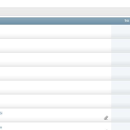
Trả 
ỏi
ầu