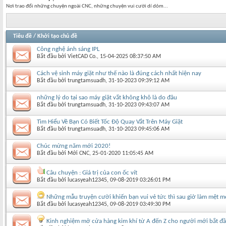
Nơi trao đổi những chuyện ngoài CNC, những chuyện vui cười dí dỏm...
Tiêu đề
/
Khởi tạo chủ đề
Công nghệ ánh sáng IPL
Bắt đầu bởi
VietCAD Co.
‎, 15-04-2025 08:37:50 AM
Cách vệ sinh máy giặt như thế nào là đúng cách nhất hiện nay
Bắt đầu bởi
trungtamsuadh
‎, 31-10-2023 09:39:12 AM
những lý do tại sao máy giặt vắt không khô là do đâu
Bắt đầu bởi
trungtamsuadh
‎, 31-10-2023 09:43:07 AM
Tìm Hiểu Về Bạn Có Biết Tốc Độ Quay Vắt Trên Máy Giặt
Bắt đầu bởi
trungtamsuadh
‎, 31-10-2023 09:45:06 AM
Chúc mừng năm mới 2020!
Bắt đầu bởi
Mới CNC
‎, 25-01-2020 11:05:45 AM
Câu chuyện : Giá trị của con ốc vít
Bắt đầu bởi
lucasyeah12345
‎, 09-08-2019 03:26:01 PM
Những mẫu truyện cười khiến bạn vui vẻ tức thì sau giờ làm mệt m
Bắt đầu bởi
lucasyeah12345
‎, 09-08-2019 03:49:30 PM
Kinh nghiệm mở cửa hàng kim khí từ A đến Z cho người mới bắt đ