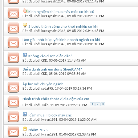
Bắt đầu bởi
lucasyeah12345
‎, 09-08-2019 03:11:42 PM
Kinh nghiệm khi mua máy móc cơ khí cũ
Bắt đầu bởi
lucasyeah12345
‎, 09-08-2019 03:21:50 PM
5 bước thành công cho khởi nghiệp cơ khí
Bắt đầu bởi
lucasyeah12345
‎, 09-08-2019 03:14:48 PM
Làm giàu nhờ bí quyết kinh doanh ngành cơ khí
Bắt đầu bởi
lucasyeah12345
‎, 09-08-2019 03:01:10 PM
Không vào được diễn đàn!
Bắt đầu bởi
CKD
‎, 03-06-2019 11:48:45 AM
Điểm danh anh em dùng SheetCAM?
Bắt đầu bởi
CKD
‎, 05-06-2019 09:35:34 AM
Áp lực với chuyên ngành.
Bắt đầu bởi
sydat95
‎, 17-04-2019 03:19:34 PM
Hành trình chữa thoát vị đĩa đệm của em
1
2
3
Bắt đầu bởi
Tuấn
‎, 11-09-2017 02:27:30 PM
[cầm mua] l block máy cnc
Bắt đầu bởi
lynlyn1991
‎, 03-04-2019 11:23:00 AM
Nhôm 7075
Bắt đầu bởi
lynlyn1991
‎, 01-04-2019 02:38:42 PM