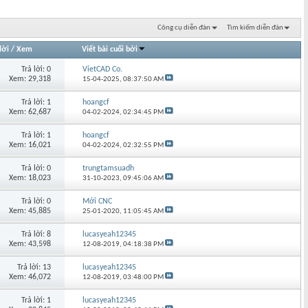
Công cụ diễn đàn
Tìm kiếm diễn đàn
lời
/
Xem
Viết bài cuối bởi
Trả lời: 0
VietCAD Co.
Xem: 29,318
15-04-2025,
08:37:50 AM
Trả lời: 1
hoangcf
Xem: 62,687
04-02-2024,
02:34:45 PM
Trả lời: 1
hoangcf
Xem: 16,021
04-02-2024,
02:32:55 PM
Trả lời: 0
trungtamsuadh
Xem: 18,023
31-10-2023,
09:45:06 AM
Trả lời: 0
Mới CNC
Xem: 45,885
25-01-2020,
11:05:45 AM
Trả lời: 8
lucasyeah12345
Xem: 43,598
12-08-2019,
04:18:38 PM
Trả lời: 13
lucasyeah12345
Xem: 46,072
12-08-2019,
03:48:00 PM
Trả lời: 1
lucasyeah12345