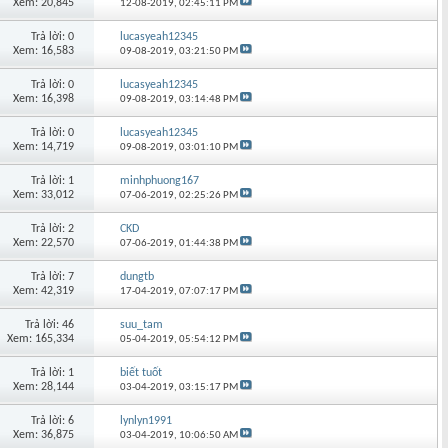
Xem: 20,845
12-08-2019,
02:45:11 PM
Trả lời: 0
lucasyeah12345
Xem: 16,583
09-08-2019,
03:21:50 PM
Trả lời: 0
lucasyeah12345
Xem: 16,398
09-08-2019,
03:14:48 PM
Trả lời: 0
lucasyeah12345
Xem: 14,719
09-08-2019,
03:01:10 PM
Trả lời: 1
minhphuong167
Xem: 33,012
07-06-2019,
02:25:26 PM
Trả lời: 2
CKD
Xem: 22,570
07-06-2019,
01:44:38 PM
Trả lời: 7
dungtb
Xem: 42,319
17-04-2019,
07:07:17 PM
Trả lời: 46
suu_tam
Xem: 165,334
05-04-2019,
05:54:12 PM
Trả lời: 1
biết tuốt
Xem: 28,144
03-04-2019,
03:15:17 PM
Trả lời: 6
lynlyn1991
Xem: 36,875
03-04-2019,
10:06:50 AM