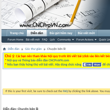
Trang chủ
Diễn đàn
Bài gửi hôm nay
Bài viết mới
Forum Home
Bài viết mới
FAQ
Lịch
Community
Forum Actions
Quick Li
Diễn đàn
Góc thư giãn
Chuyện bên lề
Chú ý
: Các bạn nên tham khảo Nội quy trước khi viết bài (click vào liên kết bê
*
Nội quy và Thông báo diễn đàn CNCProVN.com
*
Nếu bạn thấy hứng thú với bài viết. Hãy dùng chức năng
để chi
If this is your first visit, be sure to check out the
FAQ
by clicking the link above. You ma
Diễn đàn:
Chuyện bên lề