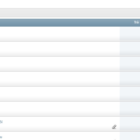
Trả 
ỏi
ầu