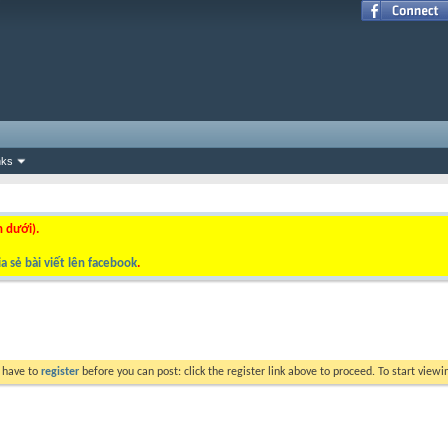
nks
n dưới).
a sẻ bài viết lên facebook
.
y have to
register
before you can post: click the register link above to proceed. To start view