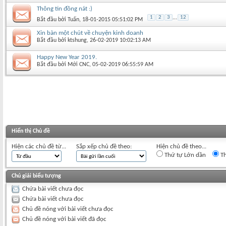
Thông tin đồng nát :)
1
2
3
...
12
Bắt đầu bởi
Tuấn
‎, 18-01-2015 05:51:02 PM
Xin bàn một chút về chuyện kinh doanh
Bắt đầu bởi
ktshung
‎, 26-02-2019 10:02:13 AM
Happy New Year 2019.
Bắt đầu bởi
Mới CNC
‎, 05-02-2019 06:55:59 AM
Hiển thị Chủ đề
Hiện các chủ đề từ...
Sắp xếp chủ đề theo:
Hiện chủ đề theo...
Thứ tự Lớn dần
Th
Chú giải biểu tượng
Chứa bài viết chưa đọc
Chứa bài viết chưa đọc
Chủ đề nóng với bài viết chưa đọc
Chủ đề nóng với bài viết đã đọc