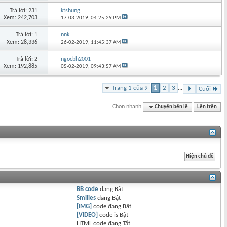
Trả lời: 231
ktshung
Xem: 242,703
17-03-2019,
04:25:29 PM
Trả lời: 1
nnk
Xem: 28,336
26-02-2019,
11:45:37 AM
Trả lời: 2
ngocbh2001
Xem: 192,885
05-02-2019,
09:43:57 AM
Trang 1 của 9
1
2
3
...
Cuối
Chọn nhanh
Chuyện bên lề
Lên trên
BB code
đang
Bật
Smilies
đang
Bật
[IMG]
code đang
Bật
[VIDEO]
code is
Bật
HTML code đang
Tắt