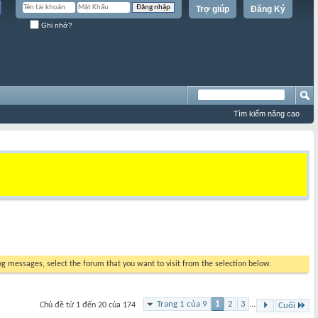
Trợ giúp
Đăng Ký
Ghi nhớ?
Tìm kiếm nâng cao
ing messages, select the forum that you want to visit from the selection below.
Trang 1 của 9
1
2
3
...
Chủ đề từ 1 đến 20 của 174
Cuối