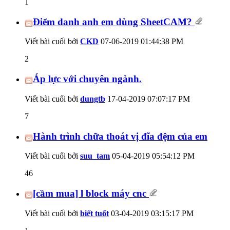
1
Điểm danh anh em dùng SheetCAM?
Viết bài cuối bởi
CKD
07-06-2019
01:44:38 PM
2
Áp lực với chuyên ngành.
Viết bài cuối bởi
dungtb
17-04-2019
07:07:17 PM
7
Hành trình chữa thoát vị đĩa đệm của em
Viết bài cuối bởi
suu_tam
05-04-2019
05:54:12 PM
46
[cầm mua] l block máy cnc
Viết bài cuối bởi
biết tuốt
03-04-2019
03:15:17 PM