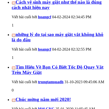
Cách vệ sinh máy giặt như thế nào là đúng
cách nhất hiện nay
Viết bài cuối bởi
hoangcf
04-02-2024
02:34:45 PM
1
những lý do tại sao máy giặt vắt không khô
là do đâu
Viết bài cuối bởi
hoangcf
04-02-2024
02:32:55 PM
1
Tìm Hiểu Về Bạn Có Biết Tốc Độ Quay Vắt
Trên Máy Giặt
Viết bài cuối bởi
trungtamsuadh
31-10-2023
09:45:06 AM
0
Chúc mừng năm mới 2020!
Viết bài cuối bởi
Mới CNC
25-01-2020
11:05:45 AM