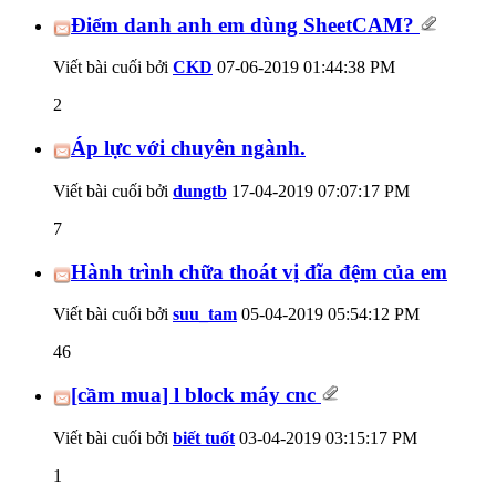
Điểm danh anh em dùng SheetCAM?
Viết bài cuối bởi
CKD
07-06-2019
01:44:38 PM
2
Áp lực với chuyên ngành.
Viết bài cuối bởi
dungtb
17-04-2019
07:07:17 PM
7
Hành trình chữa thoát vị đĩa đệm của em
Viết bài cuối bởi
suu_tam
05-04-2019
05:54:12 PM
46
[cầm mua] l block máy cnc
Viết bài cuối bởi
biết tuốt
03-04-2019
03:15:17 PM
1